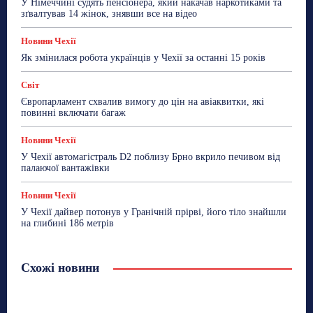
У Німеччині судять пенсіонера, який накачав наркотиками та
зґвалтував 14 жінок, знявши все на відео
Новини Чехії
Як змінилася робота українців у Чехії за останні 15 років
Світ
Європарламент схвалив вимогу до цін на авіаквитки, які
повинні включати багаж
Новини Чехії
У Чехії автомагістраль D2 поблизу Брно вкрило печивом від
палаючої вантажівки
Новини Чехії
У Чехії дайвер потонув у Гранічній прірві, його тіло знайшли
на глибині 186 метрів
Схожі новини