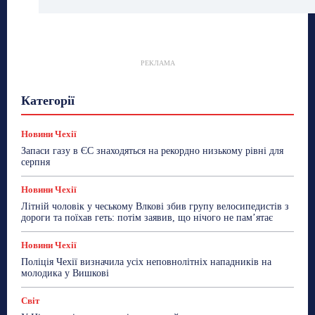
РЕКЛАМА
Гастрогід
Життя та гроші
Здоровʼя
Категорії
Знай Чехію
Корисне біженцям
Культура
Лайфстайл
Мандри
Мова
Новини України
Новини Чехії
Освіта
Політика
Поради
Новини Чехії
Робота
Сад та город
Світ
Спорт
Запаси газу в ЄС знаходяться на рекордно низькому рівні для
ТехноМанія
Топ-новини
Фоторепортаж
серпня
Більше
Новини Чехії
Літній чоловік у чеському Влкові збив групу велосипедистів з
дороги та поїхав геть: потім заявив, що нічого не пам’ятає
Новини Чехії
Поліція Чехії визначила усіх неповнолітніх нападників на
молодика у Вишкові
Світ