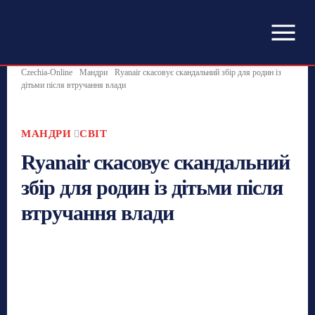
Czechia-Online
Мандри
Ryanair скасовує скандальний збір для родин із
дітьми після втручання влади
МАНДРИ
СВІТ
Ryanair скасовує скандальний
збір для родин із дітьми після
втручання влади