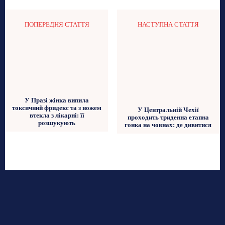
ПОПЕРЕДНЯ СТАТТЯ
НАСТУПНА СТАТТЯ
У Празі жінка випила
токсичний фридекс та з ножем
У Центральній Чехії
втекла з лікарні: її
проходить триденна етапна
розшукують
гонка на човнах: де дивитися