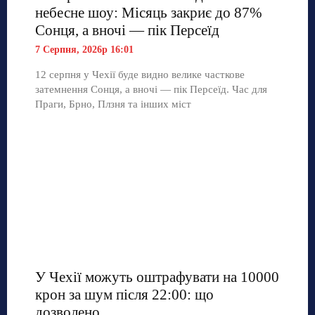
небесне шоу: Місяць закриє до 87%
Сонця, а вночі — пік Персеїд
7 Серпня, 2026р 16:01
12 серпня у Чехії буде видно велике часткове
затемнення Сонця, а вночі — пік Персеїд. Час для
Праги, Брно, Плзня та інших міст
У Чехії можуть оштрафувати на 10000
крон за шум після 22:00: що
дозволено