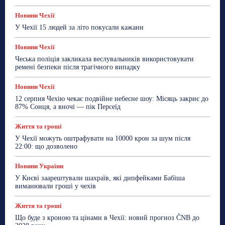
Новини Чехії
У Чехії 15 людей за літо покусали кажани
Новини Чехії
Чеська поліція закликала веслувальників використовувати
ремені безпеки після трагічного випадку
Новини Чехії
12 серпня Чехію чекає подвійне небесне шоу: Місяць закриє до
87% Сонця, а вночі — пік Персеїд
Життя та гроші
У Чехії можуть оштрафувати на 10000 крон за шум після
22:00: що дозволено
Новини України
У Києві заарештували шахраїв, які дипфейками Бабіша
виманювали гроші у чехів
Життя та гроші
Що буде з кроною та цінами в Чехії: новий прогноз ČNB до