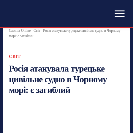
Czechia-Online
Світ
Росія атакувала турецьке цивільне судно в Чорному
морі: є загиблий
СВІТ
Росія атакувала турецьке
цивільне судно в Чорному
морі: є загиблий