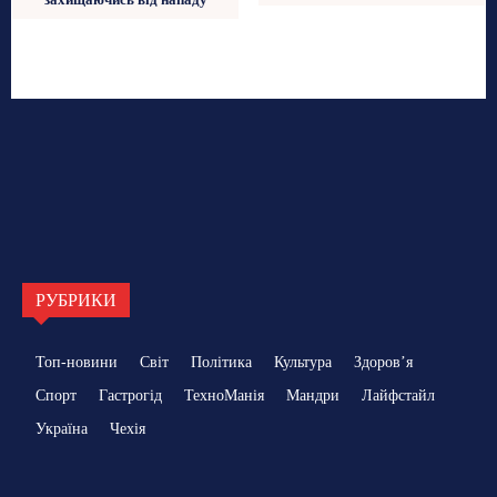
РУБРИКИ
Топ-новини
Світ
Політика
Культура
Здоровʼя
Спорт
Гастрогід
ТехноМанія
Мандри
Лайфстайл
Україна
Чехія