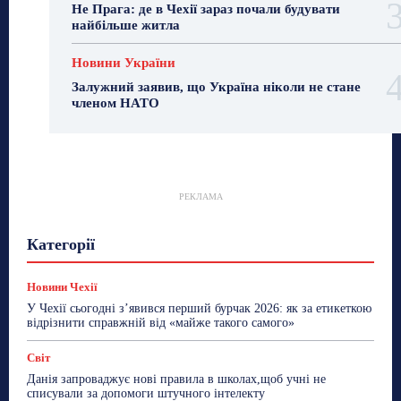
Не Прага: де в Чехії зараз почали будувати
найбільше житла
Новини України
Залужний заявив, що Україна ніколи не стане
членом НАТО
РЕКЛАМА
Гастрогід
Життя та гроші
Здоровʼя
Категорії
Знай Чехію
Корисне біженцям
Культура
Лайфстайл
Мандри
Мова
Новини України
Новини Чехії
Освіта
Політика
Поради
Новини Чехії
Робота
Сад та город
Світ
Спорт
У Чехії сьогодні з’явився перший бурчак 2026: як за етикеткою
ТехноМанія
Топ-новини
Фоторепортаж
відрізнити справжній від «майже такого самого»
Більше
Світ
Данія запроваджує нові правила в школах,щоб учні не
списували за допомоги штучного інтелекту