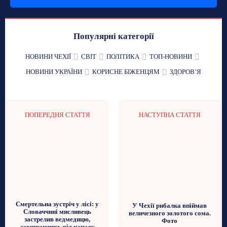
Популярні категорії
НОВИНИ ЧЕХІЇ
СВІТ
ПОЛІТИКА
ТОП-НОВИНИ
НОВИНИ УКРАЇНИ
КОРИСНЕ БІЖЕНЦЯМ
ЗДОРОВʼЯ
ПОПЕРЕДНЯ СТАТТЯ
НАСТУПНА СТАТТЯ
Смертельна зустріч у лісі: у
У Чехії рибалка впіймав
Словаччині мисливець
величезного золотого сома.
застрелив ведмедицю,
Фото
захищаючись від нападу