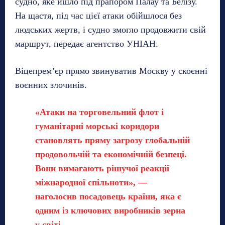
судно, яке йшло під прапором Палау та Белізу.
На щастя, під час цієї атаки обійшлося без
людських жертв, і судно змогло продовжити свій
маршрут, передає агентство УНІАН.
Віцепрем’єр прямо звинуватив Москву у скоєнні
воєнних злочинів.
«Атаки на торговельний флот і
гуманітарні морські коридори
становлять пряму загрозу глобальній
продовольчій та економічній безпеці.
Вони вимагають рішучої реакції
міжнародної спільноти», —
наголосив посадовець країни, яка є
одним із ключових виробників зерна
у світі.