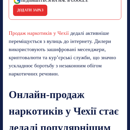
ПІДПИШІТЬСЯ НА НАС В GOOGLE
ДОДАТИ ЗАРАЗ
Продаж наркотиків у Чехії
дедалі активніше
переміщується з вулиць до інтернету. Дилери
використовують зашифровані месенджери,
криптовалюти та кур’єрські служби, що значно
ускладнює боротьбу з незаконним обігом
наркотичних речовин.
Онлайн-продаж
наркотиків у Чехії стає
дедалі популярнішим