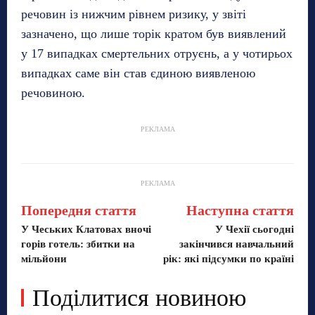
речовин із нижчим рівнем ризику, у звіті
зазначено, що лише торік кратом був виявлений
у 17 випадках смертельних отруєнь, а у чотирьох
випадках саме він став єдиною виявленою
речовиною.
РЕКЛАМА
РЕКЛАМА
Попередня стаття
Наступна стаття
У Чеських Клатовах вночі
У Чехії сьогодні
горів готель: збитки на
закінчився навчальний
мільйони
рік: які підсумки по країні
Поділитися новиною