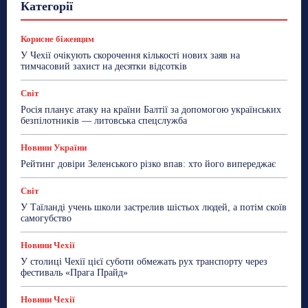
Гастрогід
Життя та гроші
Здоровʼя
Категорії
Знай Чехію
Корисне біженцям
Культура
Лайфстайл
Мандри
Мова
Новини України
Новини Чехії
Освіта
Політика
Поради
Корисне біженцям
Робота
Сад та город
Світ
Спорт
У Чехії очікують скорочення кількості нових заяв на
ТехноМанія
Топ-новини
Фоторепортаж
тимчасовий захист на десятки відсотків
Більше
Світ
Росія планує атаку на країни Балтії за допомогою українських
безпілотників — литовська спецслужба
Новини України
Рейтинг довіри Зеленського різко впав: хто його випереджає
Світ
У Таїланді учень школи застрелив шістьох людей, а потім скоїв
самогубство
Новини Чехії
У столиці Чехії цієї суботи обмежать рух транспорту через
фестиваль «Прага Прайд»
Новини Чехії