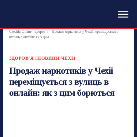
Czechia-Online
Здоровʼя
Продаж наркотиків у Чехії переміщується з
вулиць в онлайн: як з цим...
ЗДОРОВʼЯ
НОВИНИ ЧЕХІЇ
Продаж наркотиків у Чехії
переміщується з вулиць в
онлайн: як з цим борються