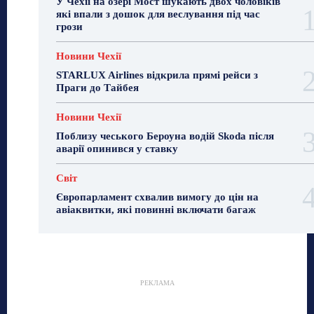
У Чехії на озері Мост шукають двох чоловіків
які впали з дошок для веслування під час
грози
Новини Чехії
STARLUX Airlines відкрила прямі рейси з
Праги до Тайбея
Новини Чехії
Поблизу чеського Бероуна водій Skoda після
аварії опинився у ставку
Світ
Європарламент схвалив вимогу до цін на
авіаквитки, які повинні включати багаж
РЕКЛАМА