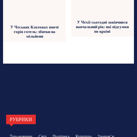
У Чехії сьогодні закінчився
навчальний рік: які підсумки
У Чеських Клатовах вночі
по країні
горів готель: збитки на
мільйони
РУБРИКИ
Топ-новини
Світ
Політика
Культура
Здоровʼя