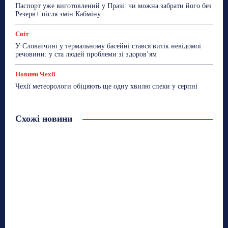
Паспорт уже виготовлений у Празі: чи можна забрати його без
Резерв+ після змін Кабміну
Світ
У Словаччині у термальному басейні стався витік невідомої
речовини: у ста людей проблеми зі здоров’ям
Новини Чехії
Чехії метеорологи обіцяють ще одну хвилю спеки у серпні
Схожі новини