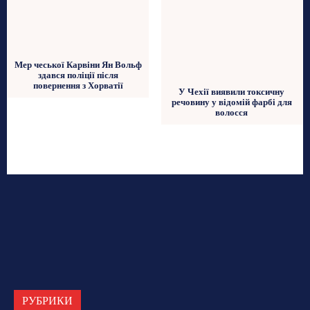
Мер чеської Карвіни Ян Вольф
здався поліції після
повернення з Хорватії
У Чехії виявили токсичну
речовину у відомій фарбі для
волосся
РУБРИКИ