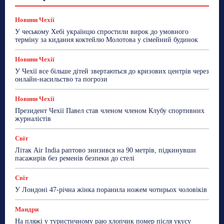
Знай Чехію
Корисне біженцям
Культура
Лайфстайл
Мандри
Мова
Новини України
Новини Чехії
Освіта
Політика
Поради
Новини Чехії
Робота
Сад та город
Світ
Спорт
У чеському Хебі українцю спростили вирок до умовного
ТехноМанія
Топ-новини
Фоторепортаж
терміну за кидання коктейлю Молотова у сімейний будинок
Більше
Новини Чехії
У Чехії все більше дітей звертаються до кризових центрів через
онлайн-насильство та погрози
Новини Чехії
Президент Чехії Павел став членом членом Клубу спортивних
журналістів
Світ
Літак Air India раптово знизився на 90 метрів, підкинувши
пасажирів без ременів безпеки до стелі
Світ
У Лондоні 47-річна жінка поранила ножем чотирьох чоловіків
Мандри
На пляжі у туристичному раю хлопчик помер після укусу