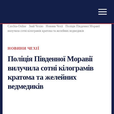
Czechia-Online
Знай Чехію
Новини Чехії
Поліція Південної Моравії
вилучила сотні кілограмів кратома та желейних ведмедиків
НОВИНИ ЧЕХІЇ
Поліція Південної Моравії
вилучила сотні кілограмів
кратома та желейних
ведмедиків