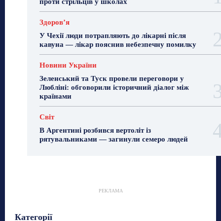
проти стрільців у школах
Здоровʼя
У Чехії люди потрапляють до лікарні після
кавуна — лікар пояснив небезпечну помилку
Новини України
Зеленський та Туск провели переговори у
Любліні: обговорили історичний діалог між
країнами
Світ
В Аргентині розбився вертоліт із
рятувальниками — загинули семеро людей
РЕКЛАМА
Гастрогід
Життя та гроші
Здоровʼя
Категорії