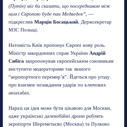
(Путін) міг би сказати, що посередником між
ним і Європою буде пан Медведєв”
, —
підкреслив
Марцін Босацький
, Держсекретар
МЗС Польщі.
Натомість Київ пропонує Європі нову роль.
Міністр закордонних справ України
Андрій
Сибіга
запропонував європейським союзникам
виступити модераторами так званого
“аеропортного перемир’я”. Йдеться про угоду
про взаємне незавдання ударів по ключових
авіахабах.
Наразі ця ідея може бути цікавою для Москви,
адже українські далекобійні дрони роблять
аеропорти Шереметьєво (Москва) та Пулково