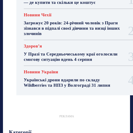
— де купити та скільки це коштує
Новини Чехії
Загрожує 20 років: 24-річний чоловік з Праги
зізнався в підпалі своєї дівчини та низці інших
злочинів
Здоровʼя
У Празі та Середньочеському краї оголосили
смогову ситуацію вдень 4 серпня
Новини України
Українські дрони вдарили по складу
Wildberries та НПЗ у Волгограді 31 липня
РЕКЛАМА
Гастрогід
Життя та гроші
Здоровʼя
Категорії