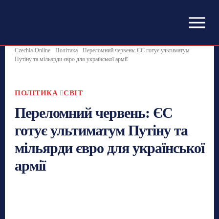
Czechia-Online
Політика
Переломний червень: ЄС готує ультиматум
Путіну та мільярди євро для української армії
ПОЛІТИКА
СВІТ
Переломний червень: ЄС
готує ультиматум Путіну та
мільярди євро для української
армії