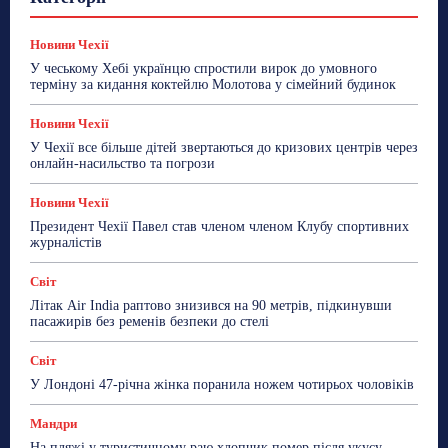
Знай Чехію
Корисне біженцям
Культура
Лайфстайл
Мандри
Мова
Новини України
Новини Чехії
Освіта
Політика
Поради
Новини Чехії
Робота
Сад та город
Світ
Спорт
У чеському Хебі українцю спростили вирок до умовного
ТехноМанія
Топ-новини
Фоторепортаж
терміну за кидання коктейлю Молотова у сімейний будинок
Більше
Новини Чехії
У Чехії все більше дітей звертаються до кризових центрів через
онлайн-насильство та погрози
Новини Чехії
Президент Чехії Павел став членом членом Клубу спортивних
журналістів
Світ
Літак Air India раптово знизився на 90 метрів, підкинувши
пасажирів без ременів безпеки до стелі
Світ
У Лондоні 47-річна жінка поранила ножем чотирьох чоловіків
Мандри
На пляжі у туристичному раю хлопчик помер після укусу