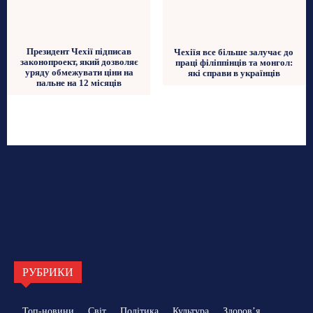
Президент Чехії підписав
Чехіїя все більше залучає до
законопроект, який дозволяє
праці філіппінців та монгол:
уряду обмежувати ціни на
які справи в українців
пальне на 12 місяців
РУБРИКИ
Топ-новини
Світ
Політика
Культура
Здоровʼя