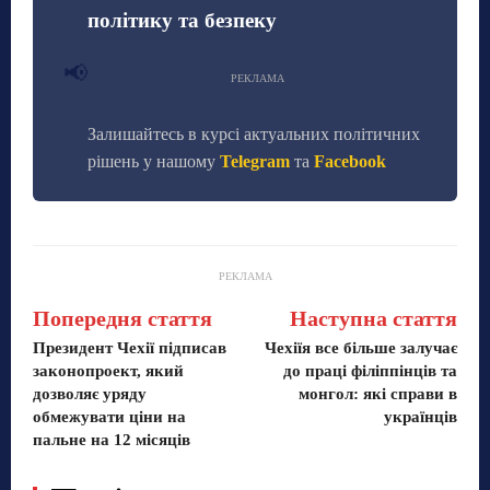
політику та безпеку
📢
РЕКЛАМА
Залишайтесь в курсі актуальних політичних
рішень у нашому
Telegram
та
Facebook
РЕКЛАМА
Попередня стаття
Наступна стаття
Президент Чехії підписав
Чехіїя все більше залучає
законопроект, який
до праці філіппінців та
дозволяє уряду
монгол: які справи в
обмежувати ціни на
українців
пальне на 12 місяців