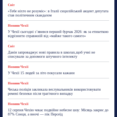
Світ
«Тебе ніхто не розуміє»: в Італії сицилійський акцент депутата
став політичним скандалом
Новини Чехії
У Чехії сьогодні з’явився перший бурчак 2026: як за етикеткою
відрізнити справжній від «майже такого самого»
Світ
Данія запроваджує нові правила в школах,щоб учні не
списували за допомоги штучного інтелекту
Новини Чехії
У Чехії 15 людей за літо покусали кажани
Новини Чехії
Чеська поліція закликала веслувальників використовувати
ремені безпеки після трагічного випадку
Новини Чехії
12 серпня Чехію чекає подвійне небесне шоу: Місяць закриє до
87% Сонця, а вночі — пік Персеїд