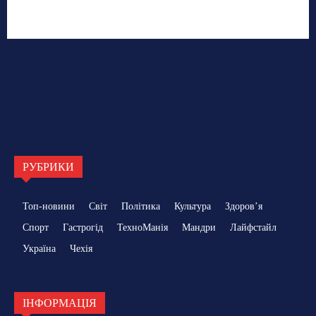
РУБРИКИ
Топ-новини
Світ
Політика
Культура
Здоровʼя
Спорт
Гастрогід
ТехноМанія
Мандри
Лайфстайл
Україна
Чехія
ІНФОРМАЦІЯ