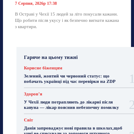
7 Серпня, 2026р 17:38
В Остраві у Чехії 15 людей за літо покусали кажани.
Що робити після укусу і як безпечно вигнати кажана
з квартири.
Гаряче на цьому тижні
Корисне біженцям
Зелений, жовтий чи червоний статус: що
побачать українці під час перевірки на ZDP
Здоровʼя
У Чехії люди потрапляють до лікарні після
кавуна — лікар пояснив небезпечну помилку
Світ
Данія запроваджує нові правила в школах,щоб
учні не списували за допомоги штучного