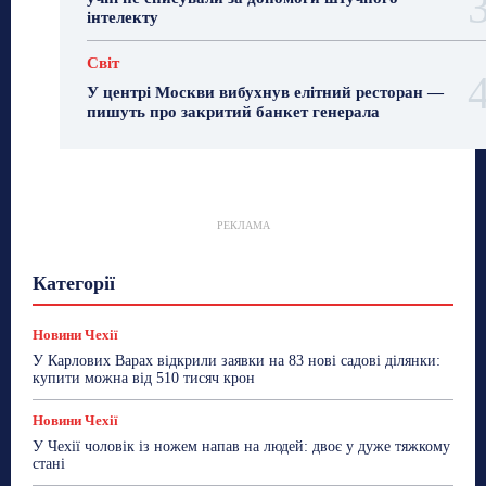
інтелекту
Світ
У центрі Москви вибухнув елітний ресторан —
пишуть про закритий банкет генерала
РЕКЛАМА
Гастрогід
Життя та гроші
Здоровʼя
Категорії
Знай Чехію
Корисне біженцям
Культура
Лайфстайл
Мандри
Мова
Новини України
Новини Чехії
Освіта
Політика
Поради
Новини Чехії
Робота
Сад та город
Світ
Спорт
У Карлових Варах відкрили заявки на 83 нові садові ділянки:
ТехноМанія
Топ-новини
Фоторепортаж
купити можна від 510 тисяч крон
Більше
Новини Чехії
У Чехії чоловік із ножем напав на людей: двоє у дуже тяжкому
стані