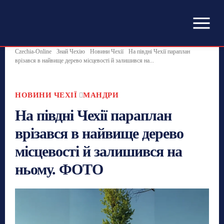
Czechia-Online
Знай Чехію
Новини Чехії
На півдні Чехії параплан
врізався в найвище дерево місцевості й залишився на...
НОВИНИ ЧЕХІЇ
МАНДРИ
На півдні Чехії параплан
врізався в найвище дерево
місцевості й залишився на
ньому. ФОТО