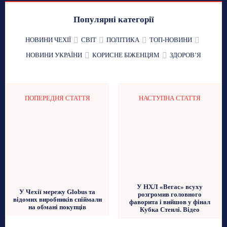
Популярні категорії
НОВИНИ ЧЕХІЇ
СВІТ
ПОЛІТИКА
ТОП-НОВИНИ
НОВИНИ УКРАЇНИ
КОРИСНЕ БІЖЕНЦЯМ
ЗДОРОВʼЯ
ПОПЕРЕДНЯ СТАТТЯ
НАСТУПНА СТАТТЯ
У НХЛ «Вегас» всуху
У Чехії мережу Globus та
розгромив головного
відомих виробників спіймали
фаворита і вийшов у фінал
на обмані покупців
Кубка Стенлі. Відео