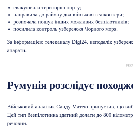
евакуювала територію порту;
направила до району два військові гелікоптери;
розпочала пошук інших можливих безпілотників;
посилила контроль узбережжя Чорного моря.
За інформацією телеканалу Digi24, неподалік узбереж
апарати.
РЕК
Румунія розслідує походж
Військовий аналітик Санду Матею припустив, що виб
Цей тип безпілотника здатний долати до 800 кілометр
речовин.