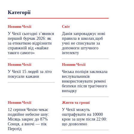
Гастрогід
Життя та гроші
Здоровʼя
Категорії
Знай Чехію
Корисне біженцям
Культура
Лайфстайл
Мандри
Мова
Новини України
Новини Чехії
Освіта
Новини Чехії
Світ
Політика
Поради
Робота
Сад та город
У Чехії сьогодні з’явився
Данія запроваджує нові
Світ
Спорт
ТехноМанія
Топ-новини
перший бурчак 2026: як
правила в школах,щоб
Фоторепортаж
за етикеткою відрізнити
учні не списували за
справжній від «майже
допомоги штучного
такого самого»
інтелекту
Більше
Новини Чехії
Новини Чехії
У Чехії 15 людей за літо
Чеська поліція закликала
покусали кажани
веслувальників
використовувати ремені
безпеки після трагічного
випадку
Новини Чехії
Життя та гроші
12 серпня Чехію чекає
У Чехії можуть
подвійне небесне шоу:
оштрафувати на 10000
Місяць закриє до 87%
крон за шум після 22:00:
Сонця, а вночі — пік
що дозволено
Персеїд