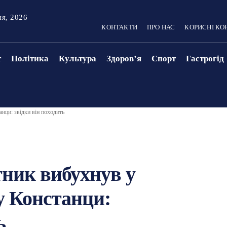
ня, 2026
КОНТАКТИ
ПРО НАС
КОРИСНІ КО
т
Політика
Культура
Здоровʼя
Спорт
Гастрогід
нци: звідки він походить
тник вибухнув у
у Констанци:
ь