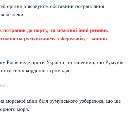
ні органи з’ясовують обставини потрапляння
ля безпеки.
к потрапив до порту, та можливі інші ризики.
 тижня на румунському узбережжі», – заявив
ку Росія веде проти України, та запевнив, що Румунія
исту своїх кордонів і громадян.
ЛАМА
ння морської міни біля румунського узбережжя, що ще
Чорного моря.