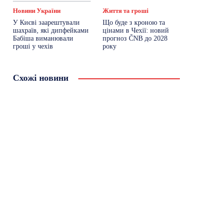
Новини України
Життя та гроші
У Києві заарештували
Що буде з кроною та
шахраїв, які дипфейками
цінами в Чехії: новий
Бабіша виманювали
прогноз ČNB до 2028
гроші у чехів
року
Схожі новини