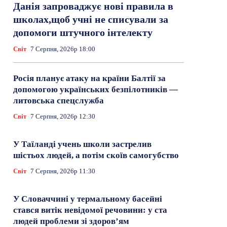
Данія запроваджує нові правила в
школах,щоб учні не списували за
допомоги штучного інтелекту
Світ
7 Серпня, 2026р 18:00
Росія планує атаку на країни Балтії за
допомогою українських безпілотників —
литовська спецслужба
Світ
7 Серпня, 2026р 12:30
У Таїланді учень школи застрелив
шістьох людей, а потім скоїв самогубство
Світ
7 Серпня, 2026р 11:30
У Словаччині у термальному басейні
стався витік невідомої речовини: у ста
людей проблеми зі здоров’ям