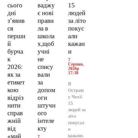
сього
ваджу
15
дні
є нові
людей
з’явив
прави
за літо
ся
ла в
покус
перши
школа
али
й
х,щоб
кажан
бурча
учні
и
к
не
7
Серпня,
2026:
спису
2026р
17:38
як за
вали
етикет
за
В
кою
допом
Остраві
відріз
оги
у Чехії
15
нити
штучн
людей за
справ
ого
літо
жній
інтеле
покусал
від
кту
и
«май
кажани.
7