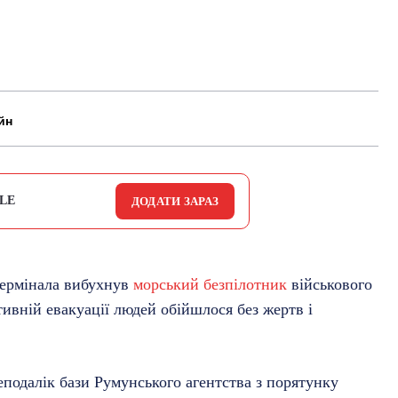
йн
LE
ДОДАТИ ЗАРАЗ
термінала вибухнув
морський безпілотник
військового
тивній евакуації людей обійшлося без жертв і
еподалік бази Румунського агентства з порятунку