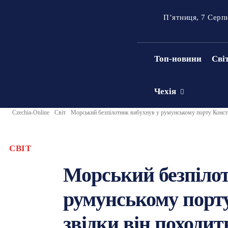
П’ятниця, 7 Серп
Топ-новини
Сві
Чехія
Czechia-Online
Світ
Морський безпілотник вибухнув у румунському порту Конста
СВІТ
Морський безпіло
румунському порт
звідки він походит