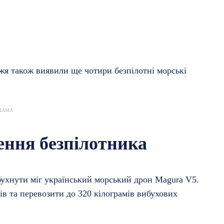
жя також виявили ще чотири безпілотні морські
ЛАМА
ення безпілотника
ухнути міг український морський дрон Magura V5.
ів та перевозити до 320 кілограмів вибухових