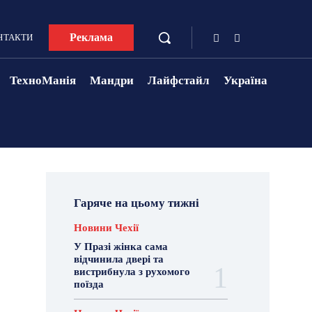
Реклама
НТАКТИ
ТехноМанія
Мандри
Лайфстайл
Україна
Гаряче на цьому тижні
Новини Чехії
У Празі жінка сама
відчинила двері та
вистрибнула з рухомого
поїзда