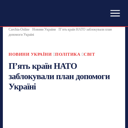
Czechia-Online
Новини України
П’ять країн НАТО заблокували план
допомоги Україні
НОВИНИ УКРАЇНИ
ПОЛІТИКА
СВІТ
П’ять країн НАТО
заблокували план допомоги
Україні