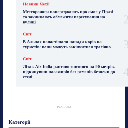
Новини Чехії
Метеорологи попереджають про смог у Празі
та закликають обмежити пересування на
вулиці
Світ
В Альпах почастішали напади корів на
туристів: вони можуть закінчитися трагічно
Світ
Літак Air India раптово знизився на 90 метрів,
підкинувши пасажирів без ременів безпеки до
стелі
РЕКЛАМА
Гастрогід
Життя та гроші
Здоровʼя
Категорії
Знай Чехію
Корисне біженцям
Культура