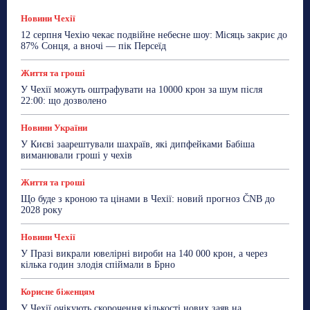
Лайфстайл
Мандри
Мова
Новини України
Новини Чехії
Освіта
Політика
Поради
Новини Чехії
Робота
Сад та город
Світ
Спорт
12 серпня Чехію чекає подвійне небесне шоу: Місяць закриє до
ТехноМанія
Топ-новини
Фоторепортаж
87% Сонця, а вночі — пік Персеїд
Більше
Життя та гроші
У Чехії можуть оштрафувати на 10000 крон за шум після
22:00: що дозволено
Новини України
У Києві заарештували шахраїв, які дипфейками Бабіша
виманювали гроші у чехів
Життя та гроші
Що буде з кроною та цінами в Чехії: новий прогноз ČNB до
2028 року
Новини Чехії
У Празі викрали ювелірні вироби на 140 000 крон, а через
кілька годин злодія спіймали в Брно
Корисне біженцям
У Чехії очікують скорочення кількості нових заяв на