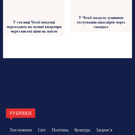
У Чехії можуть зупинити
тестування школярів через
У столиці Чехії покупці
скандал
переходять на менші квартири
через високі ціни на житло
РУБРИКИ
Топ-новини
Світ
Політика
Культура
Здоровʼя