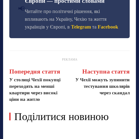
Європи — простими словами
📢
Читайте про політичні рішення, які
впливають на Україну, Чехію та життя
українців у Європі, в
Telegram
та
Facebook
РЕКЛАМА
Попередня стаття
Наступна стаття
У столиці Чехії покупці
У Чехії можуть зупинити
переходять на менші
тестування школярів
квартири через високі
через скандал
ціни на житло
Поділитися новиною