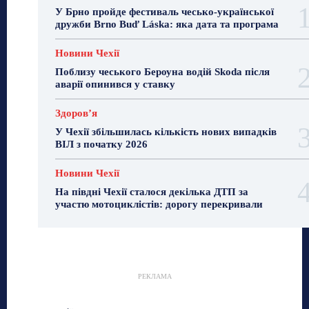
У Брно пройде фестиваль чесько-української
дружби Brno Buď Láska: яка дата та програма
Новини Чехії
Поблизу чеського Бероуна водій Skoda після
аварії опинився у ставку
Здоровʼя
У Чехії збільшилась кількість нових випадків
ВІЛ з початку 2026
Новини Чехії
На півдні Чехії сталося декілька ДТП за
участю мотоциклістів: дорогу перекривали
РЕКЛАМА
Гастрогід
Життя та гроші
Здоровʼя