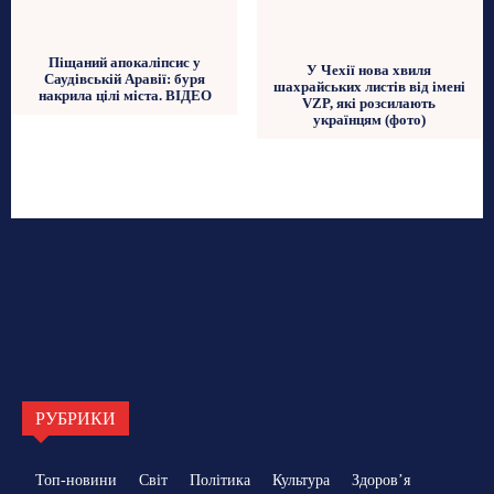
Піщаний апокаліпсис у
У Чехії нова хвиля
Саудівській Аравії: буря
шахрайських листів від імені
накрила цілі міста. ВІДЕО
VZP, які розсилають
українцям (фото)
РУБРИКИ
Топ-новини
Світ
Політика
Культура
Здоровʼя