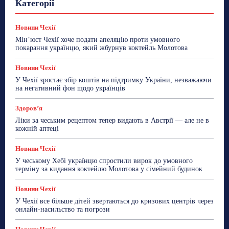
Категорії
Знай Чехію
Корисне біженцям
Культура
Лайфстайл
Мандри
Мова
Новини України
Новини Чехії
Освіта
Політика
Поради
Новини Чехії
Робота
Сад та город
Світ
Спорт
Мін’юст Чехії хоче подати апеляцію проти умовного
ТехноМанія
Топ-новини
Фоторепортаж
покарання українцю, який жбурнув коктейль Молотова
Більше
Новини Чехії
У Чехії зростає збір коштів на підтримку України, незважаючи
на негативний фон щодо українців
Здоровʼя
Ліки за чеським рецептом тепер видають в Австрії — але не в
кожній аптеці
Новини Чехії
У чеському Хебі українцю спростили вирок до умовного
терміну за кидання коктейлю Молотова у сімейний будинок
Новини Чехії
У Чехії все більше дітей звертаються до кризових центрів через
онлайн-насильство та погрози