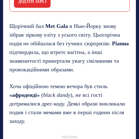
ДОДАТИ ЗАРАЗ
Щорічний бал
Met Gala
в Нью-Йорку знову
зібрав зіркову еліту з усього світу. Цьогорічна
подія не обійшлася без гучних сюрпризів:
Ріанна
підтвердила, що втретє вагітна, а інші
знаменитості привертали увагу сміливими та
провокаційними образами.
Хоча офіційною темою вечора був стиль
«афроденді»
(
black dandy
), не всі гості
дотрималися дрес-коду. Деякі образи викликали
подив і стали мемами вже в перші години після
заходу.
РЕКЛАМА