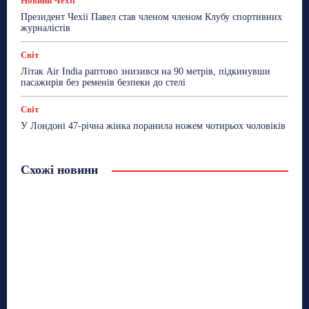
Новини Чехії
Президент Чехії Павел став членом членом Клубу спортивних
журналістів
Світ
Літак Air India раптово знизився на 90 метрів, підкинувши
пасажирів без ременів безпеки до стелі
Світ
У Лондоні 47-річна жінка поранила ножем чотирьох чоловіків
Схожі новини