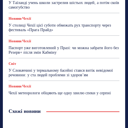
У Таїланді учень школи застрелив шістьох людей, а потім скоїв
самогубство
Новини Чехії
У столиці Чехії цієї суботи обмежать рух транспорту через
фестиваль «Прага Прайд»
Новини Чехії
Паспорт уже виготовлений у Празі: чи можна забрати його без
Резерв+ після змін Кабміну
Світ
У Словаччині у термальному басейні стався витік невідомої
речовини: у ста людей проблеми зі здоров’ям
Новини Чехії
Чехії метеорологи обіцяють ще одну хвилю спеки у серпні
Схожі новини