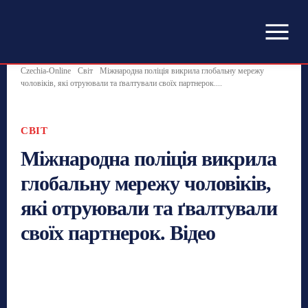
Czechia-Online
Світ
Міжнародна поліція викрила глобальну мережу
чоловіків, які отруювали та ґвалтували своїх партнерок....
СВІТ
Міжнародна поліція викрила
глобальну мережу чоловіків,
які отруювали та ґвалтували
своїх партнерок. Відео