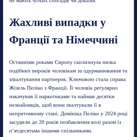
не мають чітких спогадів чи доказів.
Жахливі випадки у
Франції та Німеччині
Останніми роками Європу сколихнула низка
подібних вироків чоловікам за одурманювання та
зґвалтування партнерок. Ключовою стала справа
Жізель Пеліко з Франції. Її чоловік регулярно
накачував її наркотиками та наймав десятки
незнайомців, щоб вони ґвалтували її в
непритомному стані. Домініка Пеліко у 2024 році
засудили до 20 років позбавлення волі разом із
п’ятдесятьма іншими спільниками.