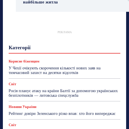
найбільше житла
РЕКЛАМА
Гастрогід
Життя та гроші
Здоровʼя
Категорії
Знай Чехію
Корисне біженцям
Культура
Лайфстайл
Мандри
Мова
Новини України
Новини Чехії
Освіта
Політика
Поради
Корисне біженцям
Робота
Сад та город
Світ
Спорт
У Чехії очікують скорочення кількості нових заяв на
ТехноМанія
Топ-новини
Фоторепортаж
тимчасовий захист на десятки відсотків
Більше
Світ
Росія планує атаку на країни Балтії за допомогою українських
безпілотників — литовська спецслужба
Новини України
Рейтинг довіри Зеленського різко впав: хто його випереджає
Світ