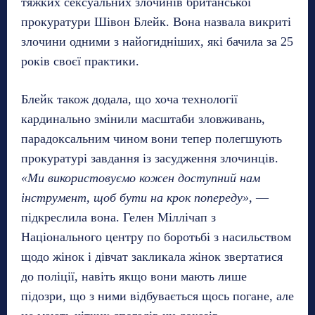
тяжких сексуальних злочинів британської
прокуратури Шівон Блейк. Вона назвала викриті
злочини одними з найогидніших, які бачила за 25
років своєї практики.
Блейк також додала, що хоча технології
кардинально змінили масштаби зловживань,
парадоксальним чином вони тепер полегшують
прокуратурі завдання із засудження злочинців.
«Ми використовуємо кожен доступний нам
інструмент, щоб бути на крок попереду»
, —
підкреслила вона. Гелен Міллічап з
Національного центру по боротьбі з насильством
щодо жінок і дівчат закликала жінок звертатися
до поліції, навіть якщо вони мають лише
підозри, що з ними відбувається щось погане, але