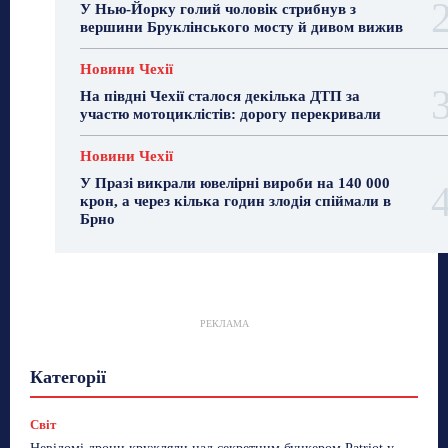
У Нью-Йорку голий чоловік стрибнув з
вершини Бруклінського мосту й дивом вижив
Новини Чехії
На півдні Чехії сталося декілька ДТП за
участю мотоциклістів: дорогу перекривали
Новини Чехії
У Празі викрали ювелірні вироби на 140 000
крон, а через кілька годин злодія спіймали в
Брно
РЕКЛАМА
Гастрогід
Життя та гроші
Здоровʼя
Категорії
Знай Чехію
Корисне біженцям
Культура
Лайфстайл
Мандри
Мова
Новини України
Новини Чехії
Освіта
Політика
Поради
Світ
Робота
Сад та город
Світ
Спорт