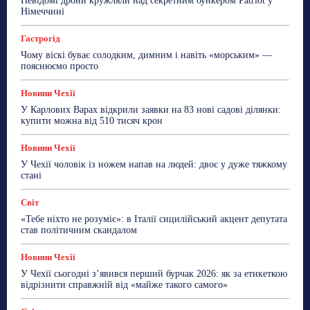
Невідомі дрони кружляли над секретним бункером Patriot у
ТехноМанія
Топ-новини
Фоторепортаж
Німеччині
Більше
Гастрогід
Чому віскі буває солодким, димним і навіть «морським» —
пояснюємо просто
Новини Чехії
У Карлових Варах відкрили заявки на 83 нові садові ділянки:
купити можна від 510 тисяч крон
Новини Чехії
У Чехії чоловік із ножем напав на людей: двоє у дуже тяжкому
стані
Світ
«Тебе ніхто не розуміє»: в Італії сицилійський акцент депутата
став політичним скандалом
Новини Чехії
У Чехії сьогодні з’явився перший бурчак 2026: як за етикеткою
відрізнити справжній від «майже такого самого»