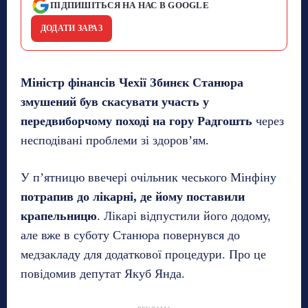
ПІДПИШІТЬСЯ НА НАС В GOOGLE
ДОДАТИ ЗАРАЗ
Міністр фінансів Чехії Збинєк Станюра
змушений був скасувати участь у
передвиборчому поході на гору Радгошть
через
несподівані проблеми зі здоров’ям.
У п’ятницю ввечері очільник чеського Мінфіну
потрапив до лікарні, де йому поставили
крапельницю
. Лікарі відпустили його додому,
але вже в суботу Станюра повернувся до
медзакладу для додаткової процедури. Про це
повідомив депутат Якуб Янда.