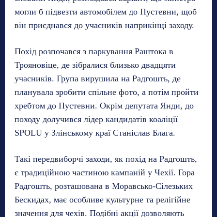
могли б підвезти автомобілем до Пустевни, щоб
він приєднався до учасників наприкінці заходу.
Похід розпочався з паркування Раштока в
Трояновіце, де зібралися близько двадцяти
учасників. Група вирушила на Радгошть, де
планувала зробити спільне фото, а потім пройти
хребтом до Пустевни. Окрім депутата Янди, до
походу долучився лідер кандидатів коаліції
SPOLU у Злінському краї Станіслав Блага.
Такі передвиборчі заходи, як похід на Радгошть,
є традиційною частиною кампаній у Чехії. Гора
Радгошть, розташована в Моравсько-Сілезьких
Бескидах, має особливе культурне та релігійне
значення для чехів. Подібні акції дозволяють