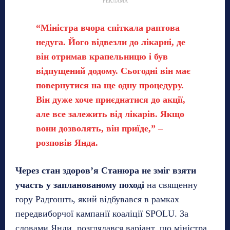
РЕКЛАМА
“Міністра вчора спіткала раптова
недуга. Його відвезли до лікарні, де
він отримав крапельницю і був
відпущений додому. Сьогодні він має
повернутися на ще одну процедуру.
Він дуже хоче приєднатися до акції,
але все залежить від лікарів. Якщо
вони дозволять, він приїде,” –
розповів Янда.
Через стан здоров’я Станюра не зміг взяти
участь у запланованому поході
на священну
гору Радгошть, який відбувався в рамках
передвиборчої кампанії коаліції SPOLU. За
словами Янди, розглядався варіант, що міністра