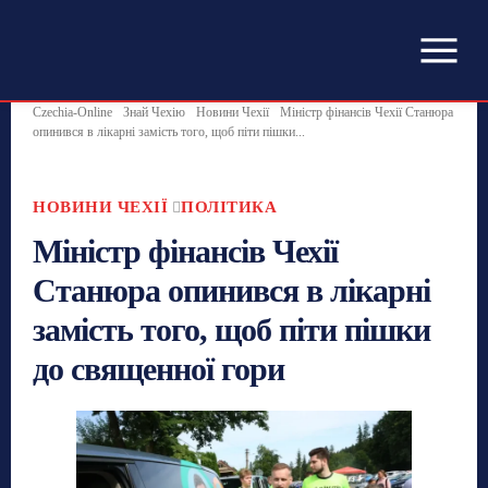
Czechia-Online
Знай Чехію
Новини Чехії
Міністр фінансів Чехії Станюра
опинився в лікарні замість того, щоб піти пішки...
НОВИНИ ЧЕХІЇ
ПОЛІТИКА
Міністр фінансів Чехії
Станюра опинився в лікарні
замість того, щоб піти пішки
до священної гори