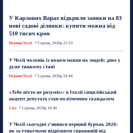
У Карлових Варах відкрили заявки на 83
нові садові ділянки: купити можна від
510 тисяч крон
Новини Чехії
7 Серпня, 2026р 21:03
У Чехії чоловік із ножем напав на людей: двоє у
дуже тяжкому стані
Новини Чехії
7 Серпня, 2026р 19:44
«Тебе ніхто не розуміє»: в Італії сицилійський
акцент депутата став політичним скандалом
Світ
7 Серпня, 2026р 19:40
У Чехії сьогодні з’явився перший бурчак 2026:
як за етикеткою відрізнити справжній від