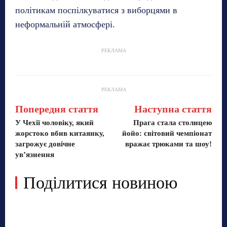
політикам поспілкуватися з виборцями в
неформальній атмосфері.
РЕКЛАМА
РЕКЛАМА
Попередня стаття
Наступна стаття
У Чехії чоловіку, який
Прага стала столицею
жорстоко вбив китаянку,
йойо: світовий чемпіонат
загрожує довічне
вражає трюками та шоу!
ув’язнення
Поділитися новиною