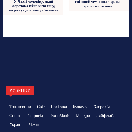
У Чехії чоловіку, який
світовий чемпіонат вражає
жорстоко вбив китаянку,
трюками та шоу!
загрожує довічне ув’язнення
РУБРИКИ
Топ-новини
Світ
Політика
Культура
Здоровʼя
Спорт
Гастрогід
ТехноМанія
Мандри
Лайфстайл
Україна
Чехія