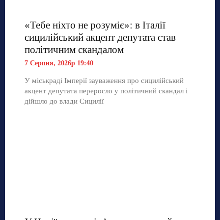
«Тебе ніхто не розуміє»: в Італії
сицилійський акцент депутата став
політичним скандалом
7 Серпня, 2026р 19:40
У міськраді Імперії зауваження про сицилійський
акцент депутата переросло у політичний скандал і
дійшло до влади Сицилії