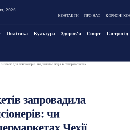
ня, 2026
КОНТАКТИ
ПРО НАС
КОРИСНІ КО
т
Політика
Культура
Здоровʼя
Спорт
Гастрогід
знижок для пенсіонерів: чи діятиме акція в супермаркетах...
етів запровадила
сіонерів: чи
пермаркетах Чехії