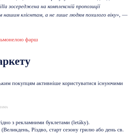
illa зосереджена на комплексній пропозиції
 нашим клієнтам, а не лише людям похилого віку»
, —
альмонелою фарш
аркету
еським покупцям активніше користуватися існуючими
ЛАМА
ідно з рекламними буклетами (letáky).
 (Великдень, Різдво, старт сезону грилю або день св.