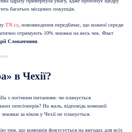
тива одразу привернула увагу, адже пропонує щедру
тить багатьох місцевих покупців.
алу
TN.cz
, нововведення передбачає, що кожної середи
томатично отримують 10% знижки на весь чек. Факт
рії Словаччини
.
ЛАМА
а» в Чехії?
lla з логічним питанням: чи планується
ьких пенсіонерів? На жаль, відповідь компанії
знижки за віком у Чехії не планується.
ію тим, що компанія фокусується на вигодах для всіх