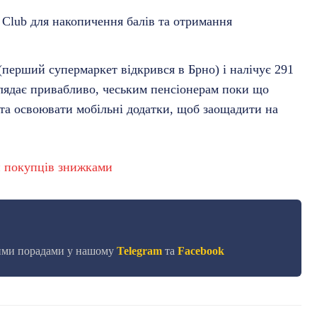
 Club для накопичення балів та отримання
(перший супермаркет відкрився в Брно) і налічує 291
глядає привабливо, чеським пенсіонерам поки що
и та освоювати мобільні додатки, щоб заощадити на
и покупців знижками
сними порадами у нашому
Telegram
та
Facebook