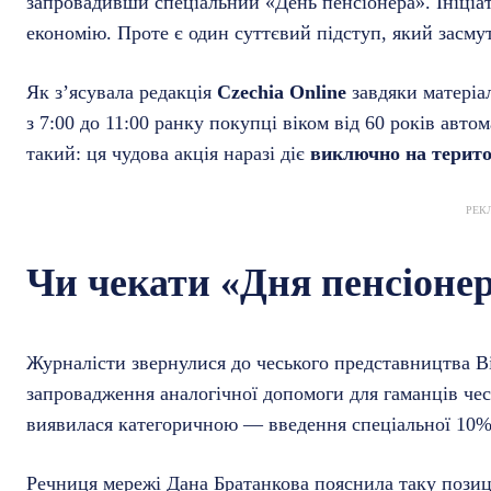
запровадивши спеціальний «День пенсіонера». Ініціа
економію. Проте є один суттєвий підступ, який засму
Як з’ясувала редакція
Czechia Online
завдяки матері
з 7:00 до 11:00 ранку покупці віком від 60 років ав
такий: ця чудова акція наразі діє
виключно на терито
РЕК
Чи чекати «Дня пенсіонер
Журналісти звернулися до чеського представництва Bi
запровадження аналогічної допомоги для гаманців чес
виявилася категоричною — введення спеціальної 10% 
Речниця мережі Дана Братанкова пояснила таку позиц