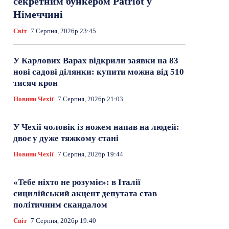
секретним бункером Patriot у
Німеччині
Світ
7 Серпня, 2026р 23:45
У Карлових Варах відкрили заявки на 83
нові садові ділянки: купити можна від 510
тисяч крон
Новини Чехії
7 Серпня, 2026р 21:03
У Чехії чоловік із ножем напав на людей:
двоє у дуже тяжкому стані
Новини Чехії
7 Серпня, 2026р 19:44
«Тебе ніхто не розуміє»: в Італії
сицилійський акцент депутата став
політичним скандалом
Світ
7 Серпня, 2026р 19:40