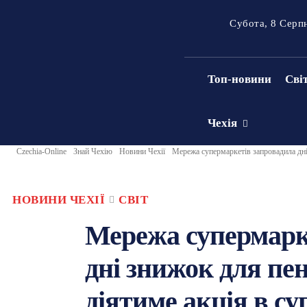
Субота, 8 Серп
Топ-новини
Сві
Чехія
Czechia-Online
Знай Чехію
Новини Чехії
Мережа супермаркетів запровадила дні 
НОВИНИ ЧЕХІЇ
СВІТ
Мережа супермарк
дні знижок для пен
діятиме акція в су