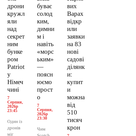
дрони
буває
вих
кружл
солод
Варах
яли
ким,
відкр
над
димни
или
секрет
м і
заявки
ним
навіть
на 83
бунке
«морс
нові
ром
ьким»
садові
Patriot
—
ділянк
у
поясн
и:
Німеч
юємо
купит
чині
прост
и
о
можна
7
Серпня,
від
7
2026р
Серпня,
23:45
510
2026р
23:30
тисяч
Один із
крон
дронів
Чим
міг
Scotch
7