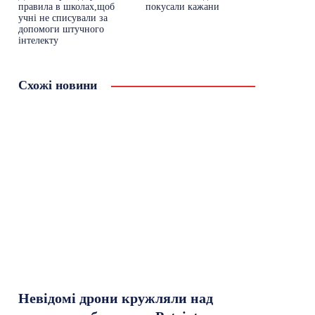
правила в школах,щоб
покусали кажани
учні не списували за
допомоги штучного
інтелекту
Схожі новини
Невідомі дрони кружляли над