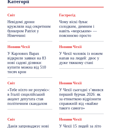
Категорії
Знай Чехію
Корисне біженцям
Культура
Лайфстайл
Мандри
Мова
Новини України
Новини Чехії
Освіта
Світ
Гастрогід
Політика
Поради
Робота
Сад та город
Невідомі дрони
Чому віскі буває
Світ
Спорт
ТехноМанія
Топ-новини
кружляли над секретним
солодким, димним і
Фоторепортаж
бункером Patriot у
навіть «морським» —
Німеччині
пояснюємо просто
Більше
Новини Чехії
Новини Чехії
У Карлових Варах
У Чехії чоловік із ножем
відкрили заявки на 83
напав на людей: двоє у
нові садові ділянки:
дуже тяжкому стані
купити можна від 510
тисяч крон
Світ
Новини Чехії
«Тебе ніхто не розуміє»:
У Чехії сьогодні з’явився
в Італії сицилійський
перший бурчак 2026: як
акцент депутата став
за етикеткою відрізнити
політичним скандалом
справжній від «майже
такого самого»
Світ
Новини Чехії
Данія запроваджує нові
У Чехії 15 людей за літо