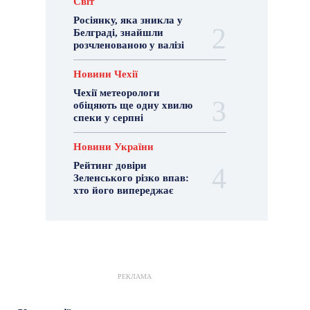
Світ
Росіянку, яка зникла у
Белграді, знайшли
розчленованою у валізі
Новини Чехії
Чехії метеорологи
обіцяють ще одну хвилю
спеки у серпні
Новини України
Рейтинг довіри
Зеленського різко впав:
хто його випереджає
РЕКЛАМА
Гастрогід
Життя та гроші
Здоровʼя