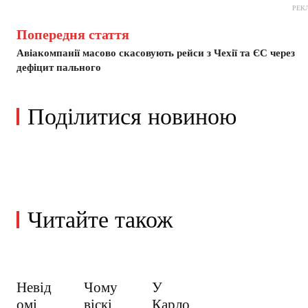
РЕК
Попередня стаття
Авіакомпанії масово скасовують рейси з Чехії та ЄС через
дефіцит пального
Поділитися новиною
Читайте також
Невід
Чому
У
омі
віскі
Карло