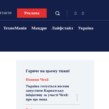
Реклама
НТАКТИ
ТехноМанія
Мандри
Лайфстайл
Україна
Гаряче на цьому тижні
Новини Чехії
Україна готується восени
запустити Карпатську
ініціативу за участі Чехії:
про що мова