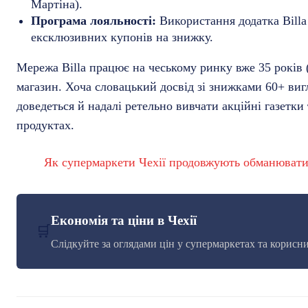
Мартіна).
Програма лояльності:
Використання додатка Billa
ексклюзивних купонів на знижку.
Мережа Billa працює на чеському ринку вже 35 років 
магазин. Хоча словацький досвід зі знижками 60+ ви
доведеться й надалі ретельно вивчати акційні газетк
продуктах.
Як супермаркети Чехії продовжують обманюват
Економія та ціни в Чехії
🛒
Слідкуйте за оглядами цін у супермаркетах та кори