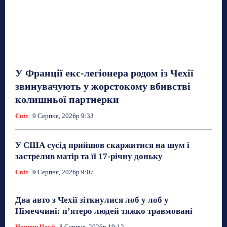
У Франції екс-легіонера родом із Чехії
звинувачують у жорстокому вбивстві
колишньої партнерки
Світ
9 Серпня, 2026р 9:33
У США сусід прийшов скаржитися на шум і
застрелив матір та її 17-річну доньку
Світ
9 Серпня, 2026р 9:07
Два авто з Чехії зіткнулися лоб у лоб у
Німеччині: п’ятеро людей тяжко травмовані
Новини Чехії
8 Серпня, 2026р 19:12