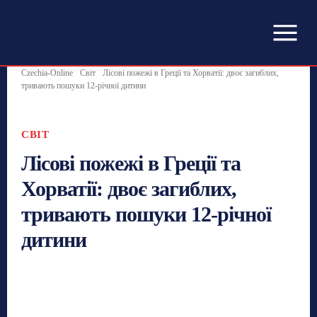
Czechia-Online
Світ
Лісові пожежі в Греції та Хорватії: двоє загиблих,
тривають пошуки 12-річної дитини
СВІТ
Лісові пожежі в Греції та
Хорватії: двоє загиблих,
тривають пошуки 12-річної
дитини