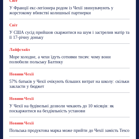
Світ
Робота
Сад та город
Світ
Спорт
У Франції екс-легіонера родом із Чехії звинувачують у
ТехноМанія
Топ-новини
Фоторепортаж
жорстокому вбивстві колишньої партнерки
Більше
Світ
У США сусід прийшов скаржитися на шум і застрелив матір та
її 17-річну доньку
Лайфстайл
Море холодне, а чехи їдуть сотнями тисяч: чому вони
полюбили польську Балтику
Новини Чехії
57% батьків у Чехії очікують більших витрат на школу: скільки
закласти у бюджет
Новини Чехії
У Чехії на будівельні дозволи чекають до 10 місяців: як
поскаржитися на бездіяльність установи
Новини Чехії
Польська продуктова марка може прийти до Чехії замість Tesco