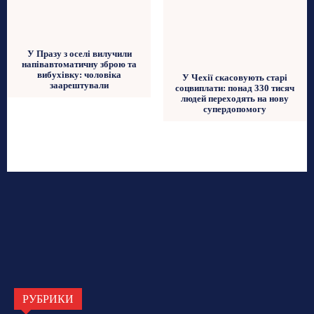
У Празу з оселі вилучили
напівавтоматичну зброю та
вибухівку: чоловіка
У Чехії скасовують старі
заарештували
соцвиплати: понад 330 тисяч
людей переходять на нову
супердопомогу
РУБРИКИ