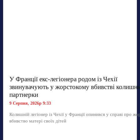
У Франції екс-легіонера родом із Чехії
звинувачують у жорстокому вбивстві колишнь
партнерки
9 Серпня, 2026р 9:33
Колишній легіонер із Чехії у Франції опинився у справі про жо
вбивство матері своїх дітей