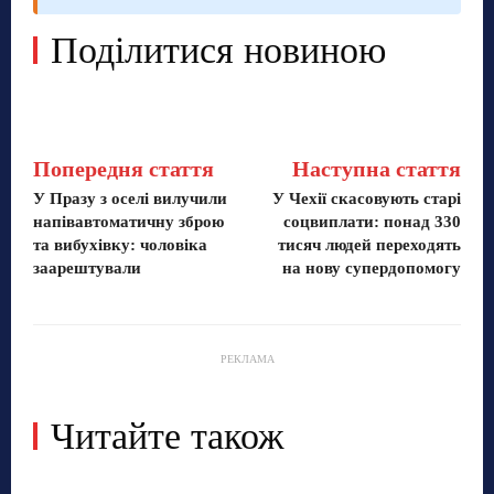
Поділитися новиною
Попередня стаття
Наступна стаття
У Празу з оселі вилучили
У Чехії скасовують старі
напівавтоматичну зброю
соцвиплати: понад 330
та вибухівку: чоловіка
тисяч людей переходять
заарештували
на нову супердопомогу
РЕКЛАМА
Читайте також