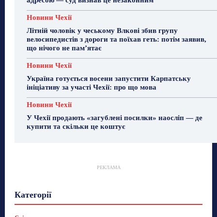
адресою — суд визнав це незаконним
Новини Чехії
Літній чоловік у чеському Влкові збив групу
велосипедистів з дороги та поїхав геть: потім заявив,
що нічого не пам’ятає
Новини Чехії
Україна готується восени запустити Карпатську
ініціативу за участі Чехії: про що мова
Новини Чехії
У Чехії продають «загублені посилки» наосліп — де
купити та скільки це коштує
РЕКЛАМА
Гастрогід
Життя та гроші
Здоровʼя
Категорії
Знай Чехію
Корисне біженцям
Культура
Лайфстайл
Мандри
Мова
Новини України
Новини Чехії
Освіта
Політика
Поради