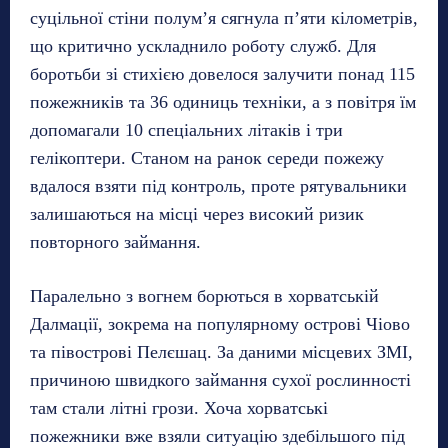
суцільної стіни полум’я сягнула п’яти кілометрів,
що критично ускладнило роботу служб. Для
боротьби зі стихією довелося залучити понад 115
пожежників та 36 одиниць техніки, а з повітря їм
допомагали 10 спеціальних літаків і три
гелікоптери. Станом на ранок середи пожежу
вдалося взяти під контроль, проте рятувальники
залишаються на місці через високий ризик
повторного займання.
Паралельно з вогнем борються в хорватській
Далмації, зокрема на популярному острові Чіово
та півострові Пелєшац. За даними місцевих ЗМІ,
причиною швидкого займання сухої рослинності
там стали літні грози. Хоча хорватські
пожежники вже взяли ситуацію здебільшого під