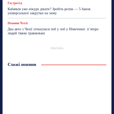
Гастрогід
Кабачків уже нікуди дівати? Зробіть реліш — 5 банок
універсальної закрутки на зиму
Новини Чехії
Два авто з Чехії зіткнулися лоб у лоб у Німеччині: п’ятеро
людей тяжко травмовані
РЕКЛАМА
Схожі новини