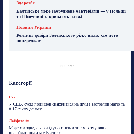
Здоровʼя
Балтійське море забруднене бактеріями — у Польщі
та Німеччині закривають пляжі
Новини України
Рейтинг довіри Зеленського різко впав: хто його
випереджає
РЕКЛАМА
Гастрогід
Життя та гроші
Здоровʼя
Категорії
Знай Чехію
Корисне біженцям
Культура
Лайфстайл
Мандри
Мова
Новини України
Новини Чехії
Освіта
Політика
Поради
Світ
Робота
Сад та город
Світ
Спорт
У США сусід прийшов скаржитися на шум і застрелив матір та
ТехноМанія
Топ-новини
Фоторепортаж
її 17-річну доньку
Більше
Лайфстайл
Море холодне, а чехи їдуть сотнями тисяч: чому вони
полюбили польську Балтику