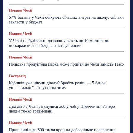
Новини Чехії
57% батьків у Чехії очікують більших витрат на школу: скільки
закласти у бюджет
Новини Чехії
У Чехії на будівельні дозволи чекають до 10 місяців: як
поскаржитися на бездіяльність установи
Новини Чехії
Польська продуктова марка може прийти до Чехії замість Tesco
Гастрогід
Кабачків уже нікуди дівати? Зробіть реліш — 5 банок
універсальної закрутки на зиму
Новини Чехії
Два авто з Чехії зіткнулися лоб у лоб у Німеччині: п’ятеро
людей тяжко травмовані
Новини Чехії
Прага виділила 800 тисяч крон на добровільне повернення