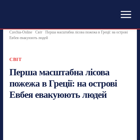
Czechia-Online
Світ
Перша масштабна лісова пожежа в Греції: на острові
Евбея евакуюють людей
СВІТ
Перша масштабна лісова
пожежа в Греції: на острові
Евбея евакуюють людей