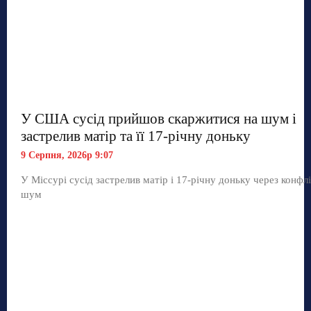
У США сусід прийшов скаржитися на шум і
застрелив матір та її 17-річну доньку
9 Серпня, 2026р 9:07
У Міссурі сусід застрелив матір і 17-річну доньку через конфл
шум