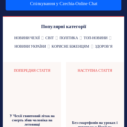
Спілкування у Czechia-Online Chat
Популярні категорії
НОВИНИ ЧЕХІЇ
СВІТ
ПОЛІТИКА
ТОП-НОВИНИ
НОВИНИ УКРАЇНИ
КОРИСНЕ БІЖЕНЦЯМ
ЗДОРОВʼЯ
ПОПЕРЕДНЯ СТАТТЯ
НАСТУПНА СТАТТЯ
У Чехії гвинтовий літак на
смерть збив чоловіка на
Без смартфонів на уроках і
летовищі
перервах: у Чехії на