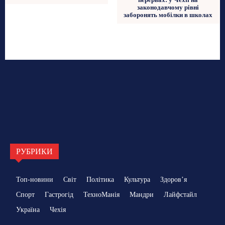
законодавчому рівні
заборонять мобілки в школах
РУБРИКИ
Топ-новини
Світ
Політика
Культура
Здоровʼя
Спорт
Гастрогід
ТехноМанія
Мандри
Лайфстайл
Україна
Чехія