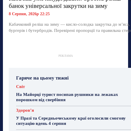
банок універсальної закрутки на зиму
8 Серпня, 2026р 22:25
Кабачковий реліш на зиму — кисло-солодка закрутка до м’яса,
бургерів і бутербродів. Перевірені пропорції та правильна стер
РЕКЛАМА
Гаряче на цьому тижні
Світ
На Майорці турист посипав рушники на лежаках
порошком від свербіння
Здоровʼя
У Празі та Середньочеському краї оголосили смогову
ситуацію вдень 4 серпня