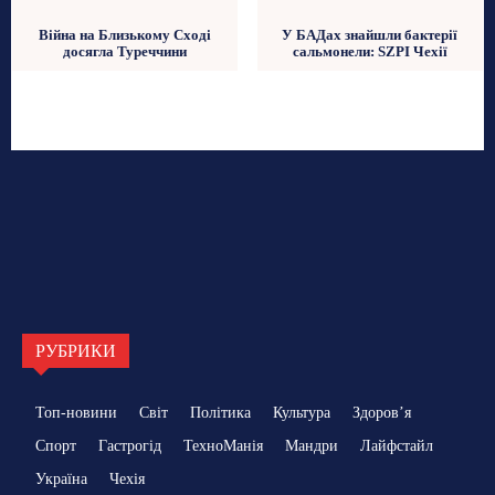
Війна на Близькому Сході
У БАДах знайшли бактерії
досягла Туреччини
сальмонели: SZPI Чехії
РУБРИКИ
Топ-новини
Світ
Політика
Культура
Здоровʼя
Спорт
Гастрогід
ТехноМанія
Мандри
Лайфстайл
Україна
Чехія