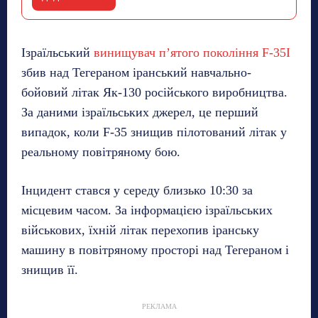
Ізраїльський
винищувач п’ятого покоління F-35I
збив над Тегераном іранський навчально-
бойовий літак Як-130 російського виробництва.
За даними ізраїльських джерел, це перший
випадок, коли F-35 знищив пілотований літак у
реальному повітряному бою.
Інцидент стався у середу близько 10:30 за
місцевим часом. За інформацією ізраїльських
військових, їхній літак перехопив іранську
машину в повітряному просторі над Тегераном і
знищив її.
РЕКЛАМА