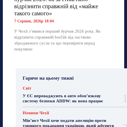
відрізнити справжній від «майже
такого самого»
7 Серпня, 2026р 18:04
У Чехії з’явився перший бурчак 2026 року. Як
відрізнити справжній burčák від частково
збродженого сусла та що перевірити перед
покупкою
Гаряче на цьому тижні
Світ
У ЄС впроваджують в авто обов’язкову
систему безпеки ADDW: як вона працює
Новини Чехії
Мін’юст Чехії хоче подати апеляцію проти
умовного покарання українцю, який жбурнув