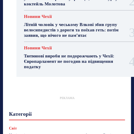
коктейль Молотова
Новини Чехії
Літній чоловік у чеському Влкові збив групу
велосипедистів з дороги та поїхав геть: потім
заявив, що нічого не пам’ятає
Новини Чехії
Тютюнові вироби не подорожчають у Чехії:
Європарламент не погодив на підвищення
податку
РЕКЛАМА
Гастрогід
Життя та гроші
Здоровʼя
Категорії
Знай Чехію
Корисне біженцям
Культура
Лайфстайл
Мандри
Мова
Новини України
Новини Чехії
Освіта
Політика
Поради
Світ
Робота
Сад та город
Світ
Спорт