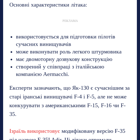
Основні характеристики літака:
РЕКЛАМА
використовується для підготовки пілотів
сучасних винищувачів
може виконувати роль легкого штурмовика
має двомоторну дозвукову конструкцію
створений у співпраці з італійською
компанією Aermacchi.
Експерти зазначають, що Як-130 є сучаснішим за
старі іранські винищувачі F-4 і F-5, але не може
конкурувати з американськими F-15, F-16 чи F-
35.
Ізраїль використовує
модифіковану версію F-35
під назвою F-35I Adir. Ці літаки отримали