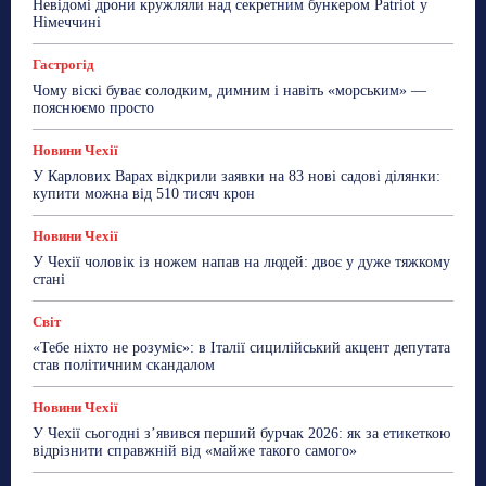
Невідомі дрони кружляли над секретним бункером Patriot у
ТехноМанія
Топ-новини
Фоторепортаж
Німеччині
Більше
Гастрогід
Чому віскі буває солодким, димним і навіть «морським» —
пояснюємо просто
Новини Чехії
У Карлових Варах відкрили заявки на 83 нові садові ділянки:
купити можна від 510 тисяч крон
Новини Чехії
У Чехії чоловік із ножем напав на людей: двоє у дуже тяжкому
стані
Світ
«Тебе ніхто не розуміє»: в Італії сицилійський акцент депутата
став політичним скандалом
Новини Чехії
У Чехії сьогодні з’явився перший бурчак 2026: як за етикеткою
відрізнити справжній від «майже такого самого»