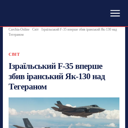
Czechia-Online
Світ
Ізраїльський F-35 вперше збив іранський Як-130 над
Тегераном
СВІТ
Ізраїльський F-35 вперше
збив іранський Як-130 над
Тегераном