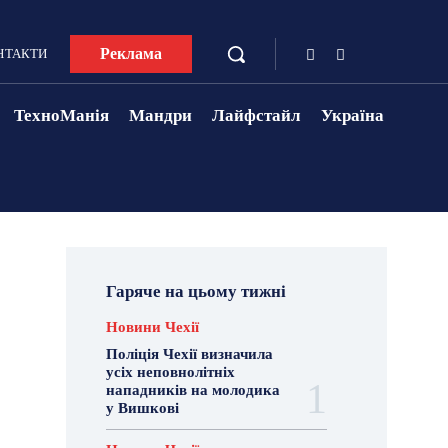
Реклама
НТАКТИ
ТехноМанія
Мандри
Лайфстайл
Україна
Гаряче на цьому тижні
Новини Чехії
Поліція Чехії визначила
усіх неповнолітніх
нападників на молодика
у Вишкові