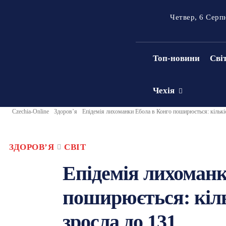
Четвер, 6 Серп
Топ-новини
Сві
Чехія
Czechia-Online
Здоровʼя
Епідемія лихоманки Ебола в Конго поширюється: кількіс
ЗДОРОВʼЯ
СВІТ
Епідемія лихоманк
поширюється: кіль
зросла до 131