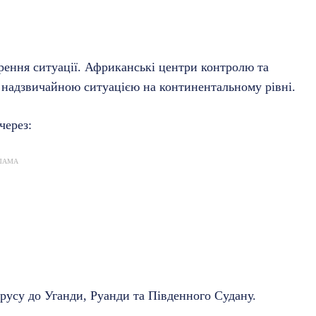
ення ситуації. Африканські центри контролю та
 надзвичайною ситуацією на континентальному рівні.
через:
ЛАМА
усу до Уганди, Руанди та Південного Судану.