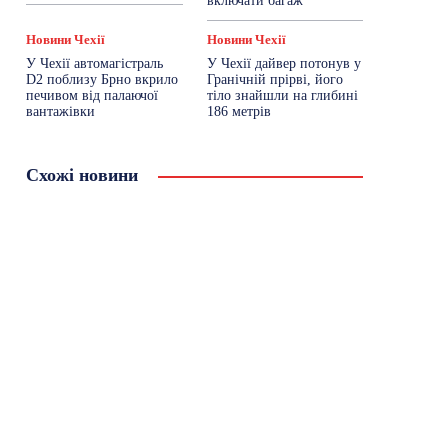
включати багаж
Новини Чехії
Новини Чехії
У Чехії автомагістраль
У Чехії дайвер потонув у
D2 поблизу Брно вкрило
Гранічній прірві, його
печивом від палаючої
тіло знайшли на глибині
вантажівки
186 метрів
Схожі новини