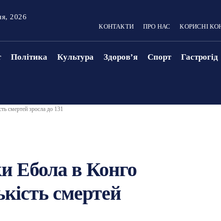
ня, 2026
КОНТАКТИ
ПРО НАС
КОРИСНІ КО
т
Політика
Культура
Здоровʼя
Спорт
Гастрогід
ть смертей зросла до 131
и Ебола в Конго
кість смертей