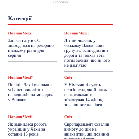
РЕКЛАМА
Гастрогід
Життя та гроші
Здоровʼя
Категорії
Знай Чехію
Корисне біженцям
Культура
Лайфстайл
Мандри
Мова
Новини України
Новини Чехії
Освіта
Новини Чехії
Новини Чехії
Політика
Поради
Робота
Сад та город
Запаси газу в ЄС
Літній чоловік у
Світ
Спорт
ТехноМанія
Топ-новини
знаходяться на рекордно
чеському Влкові збив
Фоторепортаж
низькому рівні для
групу велосипедистів з
серпня
дороги та поїхав геть:
потім заявив, що нічого
Більше
не пам’ятає
Новини Чехії
Світ
Поліція Чехії визначила
У Німеччині судять
усіх неповнолітніх
пенсіонера, який накачав
нападників на молодика
наркотиками та
у Вишкові
зґвалтував 14 жінок,
знявши все на відео
Новини Чехії
Світ
Як змінилася робота
Європарламент схвалив
українців у Чехії за
вимогу до цін на
останні 15 років
авіаквитки, які повинні