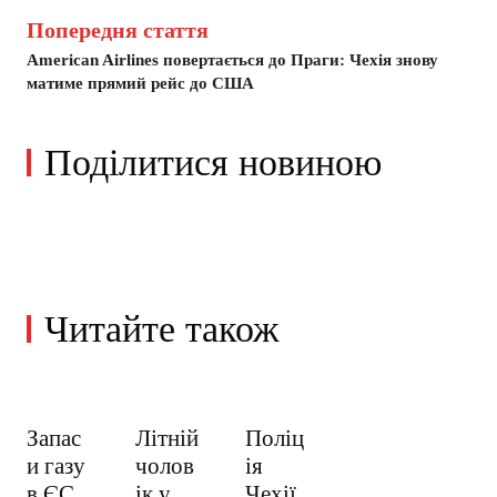
Попередня стаття
American Airlines повертається до Праги: Чехія знову
матиме прямий рейс до США
Поділитися новиною
Читайте також
Запас
Літній
Поліц
и газу
чолов
ія
в ЄС
ік у
Чехії