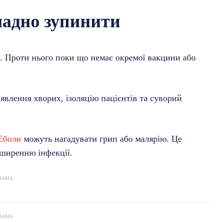
ладно зупинити
. Проти нього поки що немає окремої вакцини або
явлення хворих, ізоляцію пацієнтів та суворий
Еболи
можуть нагадувати грип або малярію. Це
ширенню інфекції.
ЛАМА
ЛАМА