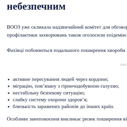
небезпечним
ВООЗ уже скликала надзвичайний комітет для обговор
профілактики захворювань також оголосили епідемію
Фахівці побоюються подальшого поширення хвороби 
РЕК
активне пересування людей через кордони;
міграцію, пов’язану з гірничодобувною галуззю;
нестабільну безпекову ситуацію;
слабку систему охорони здоров’я;
близькість заражених районів до інших країн.
Особливе занепокоєння викликає ризик поширення вір