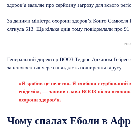
здоров’я заявляє про серйозну загрозу для всього регі
За даними міністра охорони здоров’я Конго Самюеля 
сягнула 513. Ще кілька днів тому повідомляли про 91
РЕК
Генеральний директор ВООЗ Тедрос Адханом Гебреєсус
занепокоєння» через швидкість поширення вірусу.
«Я зробив це нелегко. Я глибоко стурбовани
епідемії», — заявив глава ВООЗ після оголоше
охорони здоров’я.
Чому спалах Еболи в Афр