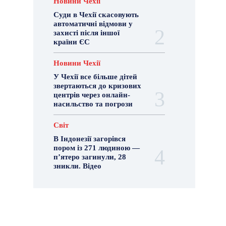
Новини Чехії
Суди в Чехії скасовують
автоматичні відмови у
захисті після іншої
країни ЄС
Новини Чехії
У Чехії все більше дітей
звертаються до кризових
центрів через онлайн-
насильство та погрози
Світ
В Індонезії загорівся
пором із 271 людиною —
п’ятеро загинули, 28
зникли. Відео