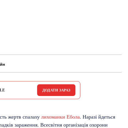
айн
LE
ДОДАТИ ЗАРАЗ
ість жертв спалаху
лихоманки Ебола
. Наразі йдеться
адків зараження. Всесвітня організація охорони