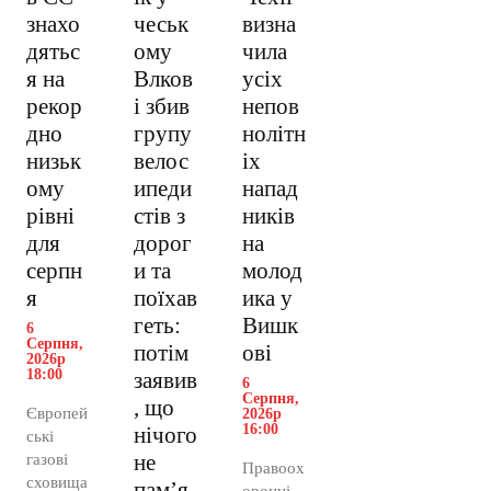
знахо
чеськ
визна
дятьс
ому
чила
я на
Влков
усіх
рекор
і збив
непов
дно
групу
нолітн
низьк
велос
іх
ому
ипеди
напад
рівні
стів з
ників
для
дорог
на
серпн
и та
молод
я
поїхав
ика у
геть:
Вишк
6
Серпня,
потім
ові
2026р
18:00
заявив
6
Серпня,
, що
Європей
2026р
16:00
нічого
ські
не
газові
Правоох
сховища
пам’я