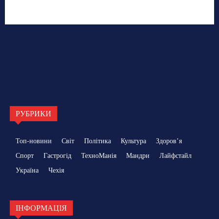
РУБРИКИ
Топ-новини
Світ
Політика
Культура
Здоровʼя
Спорт
Гастрогід
ТехноМанія
Мандри
Лайфстайл
Україна
Чехія
ІНФОРМАЦІЯ