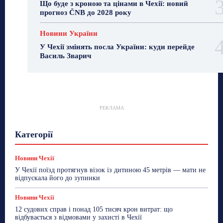
Що буде з кроною та цінами в Чехії: новий
прогноз ČNB до 2028 року
Новини України
У Чехії змінять посла України: куди перейде
Василь Зварич
РЕКЛАМА
Гастрогід
Життя та гроші
Здоровʼя
Категорії
Знай Чехію
Корисне біженцям
Культура
Лайфстайл
Мандри
Мова
Новини України
Новини Чехії
Освіта
Політика
Поради
Новини Чехії
Робота
Сад та город
Світ
Спорт
У Чехії поїзд протягнув візок із дитиною 45 метрів — мати не
ТехноМанія
Топ-новини
Фоторепортаж
відпускала його до зупинки
Більше
Новини Чехії
12 судових справ і понад 105 тисяч крон витрат: що
відбувається з відмовами у захисті в Чехії