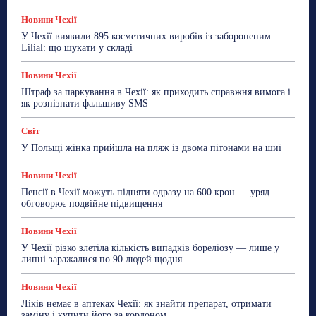
Новини Чехії
У Чехії виявили 895 косметичних виробів із забороненим
Lilial: що шукати у складі
Новини Чехії
Штраф за паркування в Чехії: як приходить справжня вимога і
як розпізнати фальшиву SMS
Світ
У Польщі жінка прийшла на пляж із двома пітонами на шиї
Новини Чехії
Пенсії в Чехії можуть підняти одразу на 600 крон — уряд
обговорює подвійне підвищення
Новини Чехії
У Чехії різко злетіла кількість випадків бореліозу — лише у
липні заражалися по 90 людей щодня
Новини Чехії
Ліків немає в аптеках Чехії: як знайти препарат, отримати
заміну і купити його за кордоном