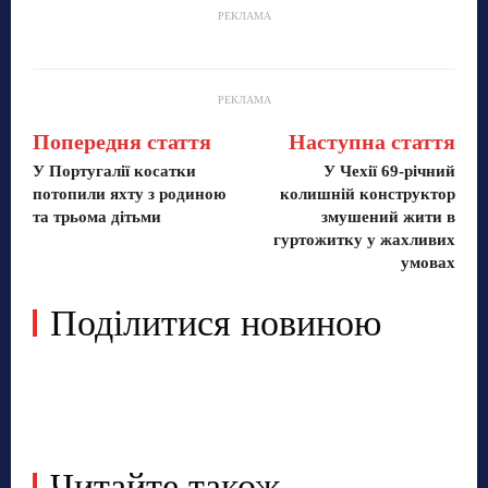
РЕКЛАМА
РЕКЛАМА
Попередня стаття
Наступна стаття
У Португалії косатки
У Чехії 69-річний
потопили яхту з родиною
колишній конструктор
та трьома дітьми
змушений жити в
гуртожитку у жахливих
умовах
Поділитися новиною
Читайте також