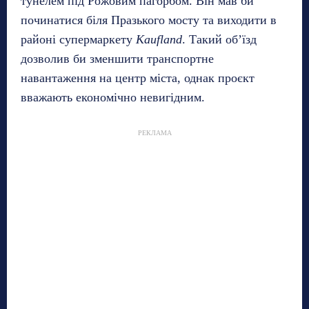
тунелем під Рожовим пагорбом. Він мав би
починатися біля Празького мосту та виходити в
районі супермаркету
Kaufland
. Такий об’їзд
дозволив би зменшити транспортне
навантаження на центр міста, однак проєкт
вважають економічно невигідним.
РЕКЛАМА