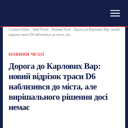
Czechia-Online
Знай Чехію
Новини Чехії
Дорога до Карлових Вар: новий
відрізок траси D6 наблизився до міста, але...
НОВИНИ ЧЕХІЇ
Дорога до Карлових Вар:
новий відрізок траси D6
наблизився до міста, але
вирішального рішення досі
немає