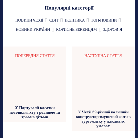
Популярні категорії
НОВИНИ ЧЕХІЇ
СВІТ
ПОЛІТИКА
ТОП-НОВИНИ
НОВИНИ УКРАЇНИ
КОРИСНЕ БІЖЕНЦЯМ
ЗДОРОВʼЯ
ПОПЕРЕДНЯ СТАТТЯ
НАСТУПНА СТАТТЯ
У Португалії косатки
У Чехії 69-річний колишній
потопили яхту з родиною та
конструктор змушений жити в
трьома дітьми
гуртожитку у жахливих
умовах