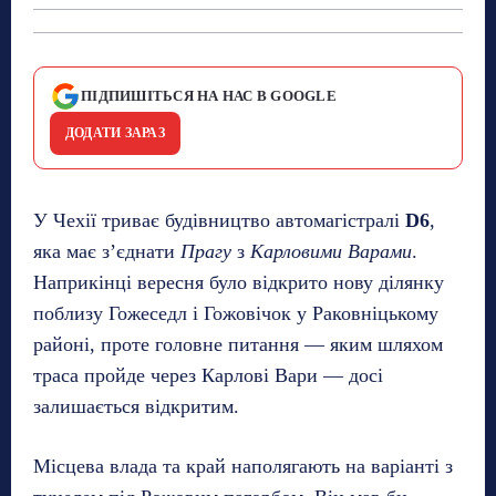
ПІДПИШІТЬСЯ НА НАС В GOOGLE
ДОДАТИ ЗАРАЗ
У Чехії триває будівництво автомагістралі
D6
,
яка має з’єднати
Прагу
з
Карловими Варами
.
Наприкінці вересня було відкрито нову ділянку
поблизу Гожеседл і Гожовічок у Раковніцькому
районі, проте головне питання — яким шляхом
траса пройде через Карлові Вари — досі
залишається відкритим.
Місцева влада та край наполягають на варіанті з