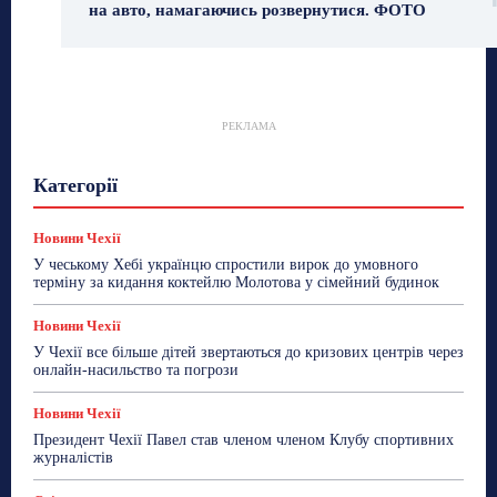
на авто, намагаючись розвернутися. ФОТО
РЕКЛАМА
Гастрогід
Життя та гроші
Здоровʼя
Категорії
Знай Чехію
Корисне біженцям
Культура
Лайфстайл
Мандри
Мова
Новини України
Новини Чехії
Освіта
Політика
Поради
Новини Чехії
Робота
Сад та город
Світ
Спорт
У чеському Хебі українцю спростили вирок до умовного
ТехноМанія
Топ-новини
Фоторепортаж
терміну за кидання коктейлю Молотова у сімейний будинок
Більше
Новини Чехії
У Чехії все більше дітей звертаються до кризових центрів через
онлайн-насильство та погрози
Новини Чехії
Президент Чехії Павел став членом членом Клубу спортивних
журналістів