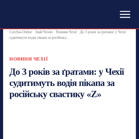
Czechia-Online
Знай Чехію
Новини Чехії
До 3 років за ґратами: у Чехії
судитимуть водія пікапа за російську...
НОВИНИ ЧЕХІЇ
До 3 років за ґратами: у Чехії
судитимуть водія пікапа за
російську свастику «Z»