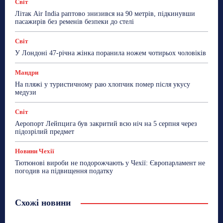
Світ
Літак Air India раптово знизився на 90 метрів, підкинувши
пасажирів без ременів безпеки до стелі
Світ
У Лондоні 47-річна жінка поранила ножем чотирьох чоловіків
Мандри
На пляжі у туристичному раю хлопчик помер після укусу
медузи
Світ
Аеропорт Лейпцига був закритий всю ніч на 5 серпня через
підозрілий предмет
Новини Чехії
Тютюнові вироби не подорожчають у Чехії: Європарламент не
погодив на підвищення податку
Схожі новини