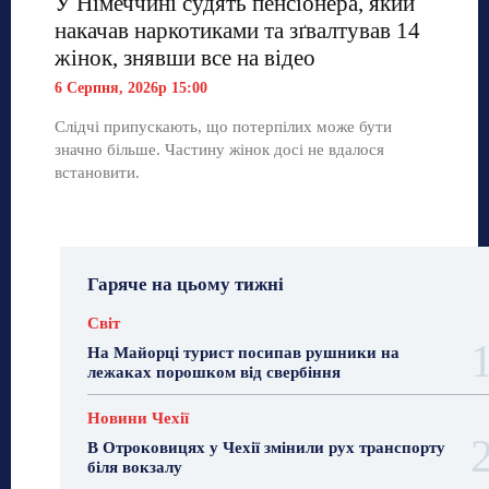
У Німеччині судять пенсіонера, який
накачав наркотиками та зґвалтував 14
жінок, знявши все на відео
6 Серпня, 2026р 15:00
Слідчі припускають, що потерпілих може бути
значно більше. Частину жінок досі не вдалося
встановити.
Гаряче на цьому тижні
Світ
На Майорці турист посипав рушники на
лежаках порошком від свербіння
Новини Чехії
В Отроковицях у Чехії змінили рух транспорту
біля вокзалу