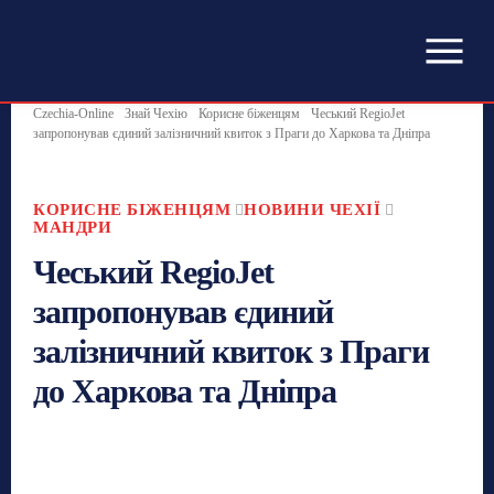
Czechia-Online
Знай Чехію
Корисне біженцям
Чеський RegioJet
запропонував єдиний залізничний квиток з Праги до Харкова та Дніпра
КОРИСНЕ БІЖЕНЦЯМ
НОВИНИ ЧЕХІЇ
МАНДРИ
Чеський RegioJet
запропонував єдиний
залізничний квиток з Праги
до Харкова та Дніпра