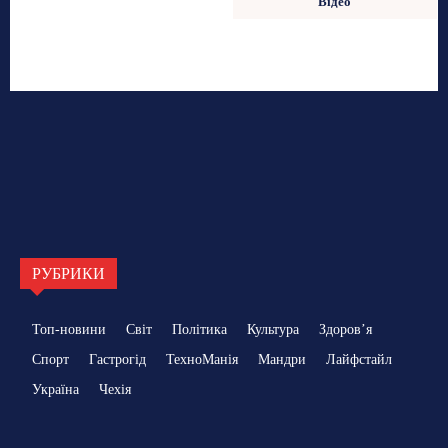
Відео
РУБРИКИ
Топ-новини
Світ
Політика
Культура
Здоровʼя
Спорт
Гастрогід
ТехноМанія
Мандри
Лайфстайл
Україна
Чехія