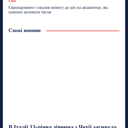
Світ
Європарламент схвалив вимогу до цін на авіаквитки, які
повинні включати багаж
Схожі новини
В Італії 13-річна дівчина з Чехії загинула