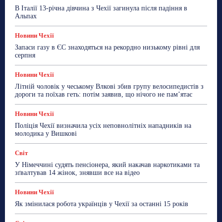
В Італії 13-річна дівчина з Чехії загинула після падіння в
Альпах
Новини Чехії
Запаси газу в ЄС знаходяться на рекордно низькому рівні для
серпня
Новини Чехії
Літній чоловік у чеському Влкові збив групу велосипедистів з
дороги та поїхав геть: потім заявив, що нічого не пам’ятає
Новини Чехії
Поліція Чехії визначила усіх неповнолітніх нападників на
молодика у Вишкові
Світ
У Німеччині судять пенсіонера, який накачав наркотиками та
зґвалтував 14 жінок, знявши все на відео
Новини Чехії
Як змінилася робота українців у Чехії за останні 15 років