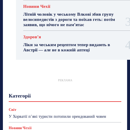
Новини Чехії
Літній чоловік у чеському Влкові збив групу
велосипедистів з дороги та поїхав геть: потім
заявив, що нічого не пам’ятає
Здоровʼя
Ліки за чеським рецептом тепер видають в
Австрії — але не в кожній аптеці
РЕКЛАМА
Гастрогід
Життя та гроші
Здоровʼя
Категорії
Знай Чехію
Корисне біженцям
Культура
Лайфстайл
Мандри
Мова
Новини України
Новини Чехії
Освіта
Політика
Поради
Світ
Робота
Сад та город
Світ
Спорт
У Хорватії пʼяні туристи потопили орендований човен
ТехноМанія
Топ-новини
Фоторепортаж
Новини Чехії
Більше