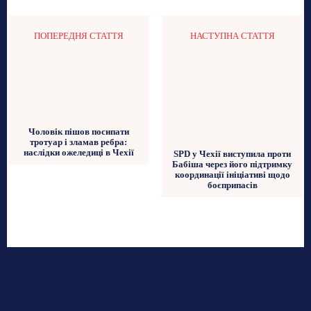
ПОПЕРЕДНЯ СТАТТЯ
НАСТУПНА СТАТТЯ
Чоловік пішов посипати
тротуар і зламав ребра:
наслідки ожеледиці в Чехії
SPD у Чехії виступила проти
Бабіша через його підтримку
координації ініціативі щодо
боєприпасів