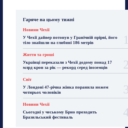
Гаряче на цьому тижні
Новини Чехії
У Чехії дайвер потонув у Гранічній прірві, його
тіло знайшли на глибині 186 метрів
Життя та гроші
Українці переказали з Чехії додому понад 17
млрд крон за рік — рекорд серед іноземців
Світ
У Лондоні 47-річна жінка поранила ножем
чотирьох чоловіків
Новини Чехії
Сьогодні у чеському Брно проходить
Бразильський фестиваль