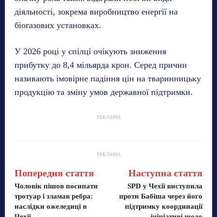
діяльності, зокрема виробництво енергії на
біогазових установках.
У 2026 році у спілці очікують зниження
прибутку до 8,4 мільярда крон. Серед причин
називають імовірне падіння цін на тваринницьку
продукцію та зміну умов державної підтримки.
РЕКЛАМА
РЕКЛАМА
Попередня стаття
Наступна стаття
Чоловік пішов посипати
SPD у Чехії виступила
тротуар і зламав ребра:
проти Бабіша через його
наслідки ожеледиці в
підтримку координації
Чехії
ініціативі щодо