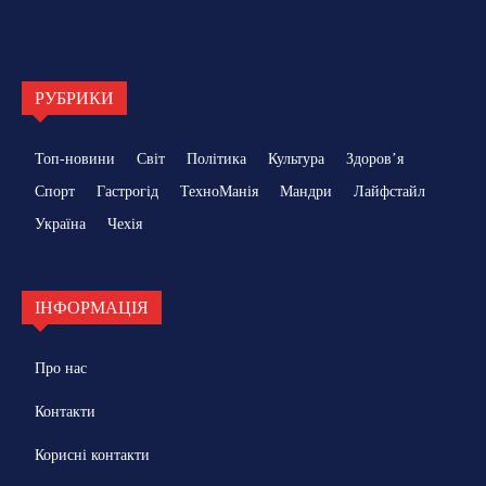
РУБРИКИ
Топ-новини
Світ
Політика
Культура
Здоровʼя
Спорт
Гастрогід
ТехноМанія
Мандри
Лайфстайл
Україна
Чехія
ІНФОРМАЦІЯ
Про нас
Контакти
Корисні контакти