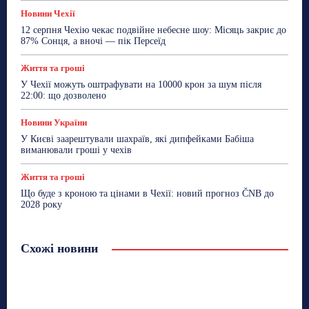
Новини Чехії
12 серпня Чехію чекає подвійне небесне шоу: Місяць закриє до
87% Сонця, а вночі — пік Персеїд
Життя та гроші
У Чехії можуть оштрафувати на 10000 крон за шум після
22:00: що дозволено
Новини України
У Києві заарештували шахраїв, які дипфейками Бабіша
виманювали гроші у чехів
Життя та гроші
Що буде з кроною та цінами в Чехії: новий прогноз ČNB до
2028 року
Схожі новини