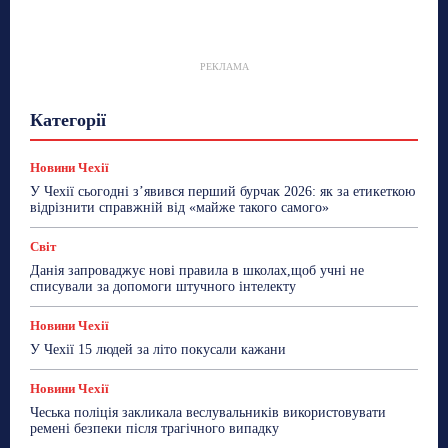
РЕКЛАМА
Гастрогід
Життя та гроші
Здоровʼя
Категорії
Знай Чехію
Корисне біженцям
Культура
Лайфстайл
Мандри
Мова
Новини України
Новини Чехії
Освіта
Політика
Поради
Новини Чехії
Робота
Сад та город
Світ
Спорт
У Чехії сьогодні з’явився перший бурчак 2026: як за етикеткою
ТехноМанія
Топ-новини
Фоторепортаж
відрізнити справжній від «майже такого самого»
Більше
Світ
Данія запроваджує нові правила в школах,щоб учні не
списували за допомоги штучного інтелекту
Новини Чехії
У Чехії 15 людей за літо покусали кажани
Новини Чехії
Чеська поліція закликала веслувальників використовувати
ремені безпеки після трагічного випадку