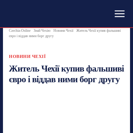
Czechia-Online
Знай Чехію
Новини Чехії
Житель Чехії купив фальшиві
євро і віддав ними борг другу
НОВИНИ ЧЕХІЇ
Житель Чехії купив фальшиві
євро і віддав ними борг другу