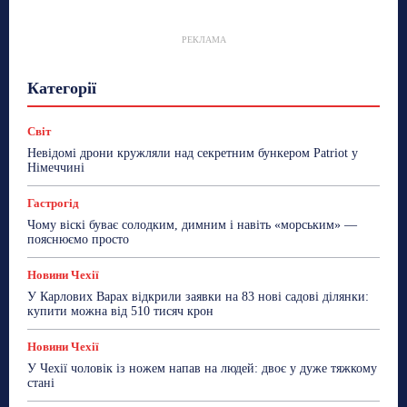
РЕКЛАМА
Гастрогід
Життя та гроші
Здоровʼя
Категорії
Знай Чехію
Корисне біженцям
Культура
Лайфстайл
Мандри
Мова
Новини України
Новини Чехії
Освіта
Політика
Поради
Світ
Робота
Сад та город
Світ
Спорт
Невідомі дрони кружляли над секретним бункером Patriot у
ТехноМанія
Топ-новини
Фоторепортаж
Німеччині
Більше
Гастрогід
Чому віскі буває солодким, димним і навіть «морським» —
пояснюємо просто
Новини Чехії
У Карлових Варах відкрили заявки на 83 нові садові ділянки:
купити можна від 510 тисяч крон
Новини Чехії
У Чехії чоловік із ножем напав на людей: двоє у дуже тяжкому
стані