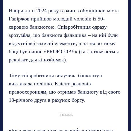
Наприкінці 2024 року в один з обмінників міста
Гавіржов прийшов молодий чоловік із 50-
євровою банкнотою. Співробітниця одразу
зрозуміла, що банкнота фальшива – на ній були
відсутні всі захисні елементи, а на зворотному
боці був напис «PROP COPY» (так позначається
реквізит для кінозйомок).
Тому співробітниця вилучила банкноту і
викликала поліцію. Клієнт розповів
правоохоронцям, що отримав банкноту від свого
18-річного друга в рахунок боргу.
РЕКЛАМА
«Як з’ясувалося, підозрюваний минулого року