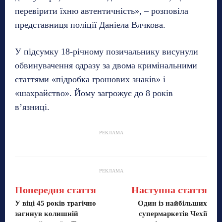
перевірити їхню автентичність», – розповіла
представниця поліції Даніела Влчкова.
У підсумку 18-річному позичальнику висунули
обвинувачення одразу за двома кримінальними
статтями «підробка грошових знаків» і
«шахрайство». Йому загрожує до 8 років
в’язниці.
РЕКЛАМА
РЕКЛАМА
Попередня стаття
Наступна стаття
У віці 45 років трагічно
Один із найбільших
загинув колишній
супермаркетів Чехії