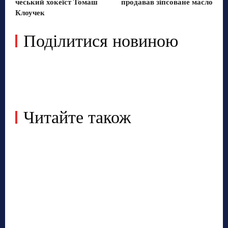
чеський хокеїст Томаш
продавав зіпсоване масло
Клоучек
Поділитися новиною
Читайте також