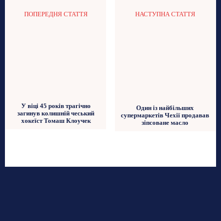
ПОПЕРЕДНЯ СТАТТЯ
НАСТУПНА СТАТТЯ
У віці 45 років трагічно
Один із найбільших
загинув колишній чеський
супермаркетів Чехії продавав
хокеїст Томаш Клоучек
зіпсоване масло