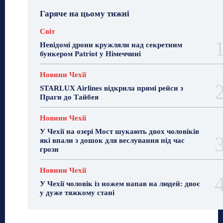
Гаряче на цьому тижні
Світ
Невідомі дрони кружляли над секретним
бункером Patriot у Німеччині
Новини Чехії
STARLUX Airlines відкрила прямі рейси з
Праги до Тайбея
Новини Чехії
У Чехії на озері Мост шукають двох чоловіків
які впали з дошок для веслування під час
грози
Новини Чехії
У Чехії чоловік із ножем напав на людей: двоє
у дуже тяжкому стані