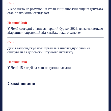
Світ
«Тебе ніхто не розуміє»: в Італії сицилійський акцент депутата
став політичним скандалом
Новини Чехії
У Чехії сьогодні з’явився перший бурчак 2026: як за етикеткою
відрізнити справжній від «майже такого самого»
Світ
Данія запроваджує нові правила в школах,щоб учні не
списували за допомоги штучного інтелекту
Новини Чехії
У Чехії 15 людей за літо покусали кажани
Схожі новини