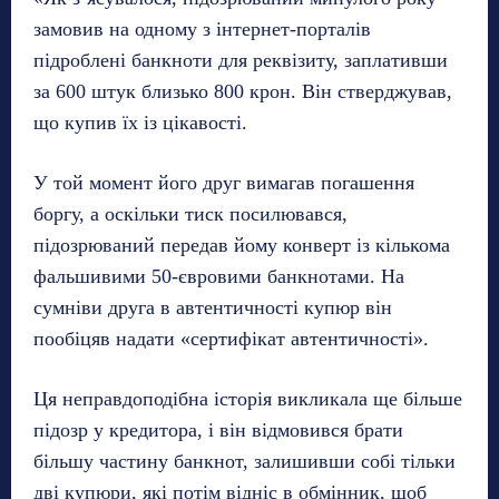
замовив на одному з інтернет-порталів
підроблені банкноти для реквізиту, заплативши
за 600 штук близько 800 крон. Він стверджував,
що купив їх із цікавості.
У той момент його друг вимагав погашення
боргу, а оскільки тиск посилювався,
підозрюваний передав йому конверт із кількома
фальшивими 50-євровими банкнотами. На
сумніви друга в автентичності купюр він
пообіцяв надати «сертифікат автентичності».
Ця неправдоподібна історія викликала ще більше
підозр у кредитора, і він відмовився брати
більшу частину банкнот, залишивши собі тільки
дві купюри, які потім відніс в обмінник, щоб