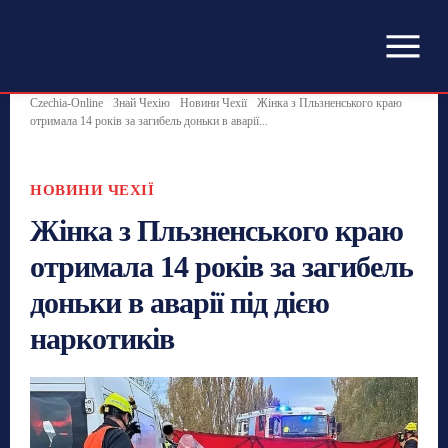
Czechia-Online
Знай Чехію
Новини Чехії
Жінка з Пльзненського краю
отримала 14 років за загибель доньки в аварії...
НОВИНИ ЧЕХІЇ
Жінка з Пльзненського краю
отримала 14 років за загибель
доньки в аварії під дією
наркотиків