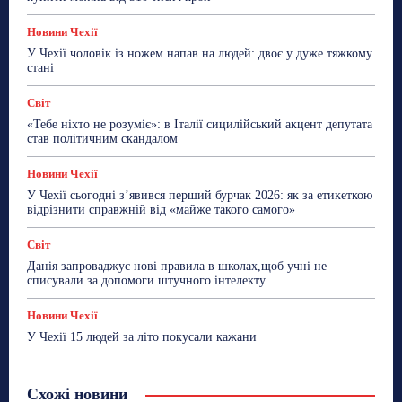
Новини Чехії
У Чехії чоловік із ножем напав на людей: двоє у дуже тяжкому
стані
Світ
«Тебе ніхто не розуміє»: в Італії сицилійський акцент депутата
став політичним скандалом
Новини Чехії
У Чехії сьогодні з’явився перший бурчак 2026: як за етикеткою
відрізнити справжній від «майже такого самого»
Світ
Данія запроваджує нові правила в школах,щоб учні не
списували за допомоги штучного інтелекту
Новини Чехії
У Чехії 15 людей за літо покусали кажани
Схожі новини