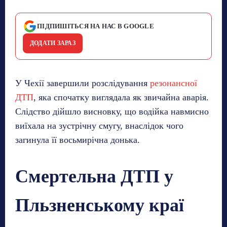
ПІДПИШІТЬСЯ НА НАС В GOOGLE
ДОДАТИ ЗАРАЗ
У Чехії завершили розслідування
резонансної
ДТП
, яка спочатку виглядала як звичайна аварія.
Слідство дійшло висновку, що водійка навмисно
виїхала на зустрічну смугу, внаслідок чого
загинула її восьмирічна донька.
Смертельна ДТП у
Пльзненському краї