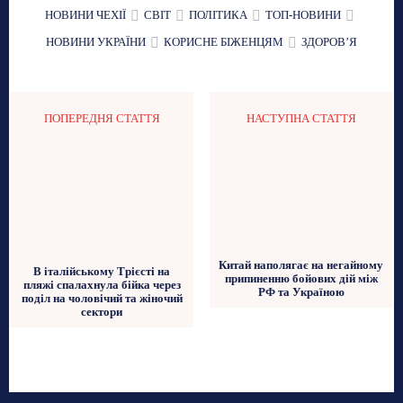
НОВИНИ ЧЕХІЇ
СВІТ
ПОЛІТИКА
ТОП-НОВИНИ
НОВИНИ УКРАЇНИ
КОРИСНЕ БІЖЕНЦЯМ
ЗДОРОВʼЯ
ПОПЕРЕДНЯ СТАТТЯ
НАСТУПНА СТАТТЯ
Китай наполягає на негайному
В італійському Трієсті на
припиненню бойових дій між
пляжі спалахнула бійка через
РФ та Україною
поділ на чоловічий та жіночий
сектори