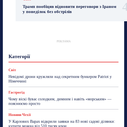
Трамп пообіцяв відновити переговори з Іраном
у понеділок без обстрілів
РЕКЛАМА
Гастрогід
Життя та гроші
Здоровʼя
Категорії
Знай Чехію
Корисне біженцям
Культура
Лайфстайл
Мандри
Мова
Новини України
Новини Чехії
Освіта
Політика
Поради
Світ
Робота
Сад та город
Світ
Спорт
Невідомі дрони кружляли над секретним бункером Patriot у
ТехноМанія
Топ-новини
Фоторепортаж
Німеччині
Більше
Гастрогід
Чому віскі буває солодким, димним і навіть «морським» —
пояснюємо просто
Новини Чехії
У Карлових Варах відкрили заявки на 83 нові садові ділянки:
купити можна від 510 тисяч крон