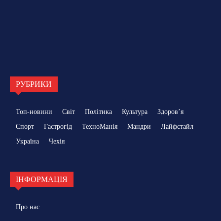
РУБРИКИ
Топ-новини
Світ
Політика
Культура
Здоровʼя
Спорт
Гастрогід
ТехноМанія
Мандри
Лайфстайл
Україна
Чехія
ІНФОРМАЦІЯ
Про нас