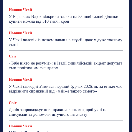
Більше
Новини Чехії
У Карлових Варах відкрили заявки на 83 нові садові ділянки:
купити можна від 510 тисяч крон
Новини Чехії
У Чехії чоловік із ножем напав на людей: двоє у дуже тяжкому
стані
Світ
«Тебе ніхто не розуміє»: в Італії сицилійський акцент депутата
став політичним скандалом
Новини Чехії
У Чехії сьогодні з’явився перший бурчак 2026: як за етикеткою
відрізнити справжній від «майже такого самого»
Світ
Данія запроваджує нові правила в школах,щоб учні не
списували за допомоги штучного інтелекту
Новини Чехії