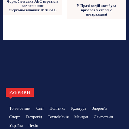
Чорнобильська АЕС втратила
У Празі водій автобуса
все зовнішнє
врізався у стовп, є
енергопостачання: МАГАТЕ
постраждалі
РУБРИКИ
Топ-новини
Світ
Політика
Культура
Здоровʼя
Спорт
Гастрогід
ТехноМанія
Мандри
Лайфстайл
Україна
Чехія