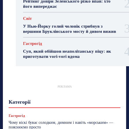
Рейтинг довіри Зеленського різко впав: хто
його випереджає
Світ
У Нью-Йорку голий чоловік стрибнув з
вершини Бруклінського мосту й дивом вижив
Гастрогід
Суп, який обійшов неаполітанську піцу: як
приготувати vori-vori вдома
РЕКЛАМА
Гастрогід
Життя та гроші
Здоровʼя
Категорії
Знай Чехію
Корисне біженцям
Культура
Лайфстайл
Мандри
Мова
Новини України
Новини Чехії
Освіта
Політика
Поради
Гастрогід
Робота
Сад та город
Світ
Спорт
Чому віскі буває солодким, димним і навіть «морським» —
ТехноМанія
Топ-новини
Фоторепортаж
пояснюємо просто