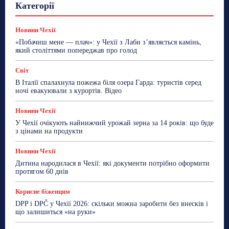
Гастрогід
Життя та гроші
Здоровʼя
Категорії
Знай Чехію
Корисне біженцям
Культура
Лайфстайл
Мандри
Мова
Новини України
Новини Чехії
Освіта
Політика
Поради
Новини Чехії
Робота
Сад та город
Світ
Спорт
«Побачиш мене — плач»: у Чехії з Лаби з’являється камінь,
ТехноМанія
Топ-новини
Фоторепортаж
який століттями попереджав про голод
Більше
Світ
В Італії спалахнула пожежа біля озера Гарда: туристів серед
ночі евакуювали з курортів. Відео
Новини Чехії
У Чехії очікують найнижчий урожай зерна за 14 років: що буде
з цінами на продукти
Новини Чехії
Дитина народилася в Чехії: які документи потрібно оформити
протягом 60 днів
Корисне біженцям
DPP і DPČ у Чехії 2026: скільки можна заробити без внесків і
що залишиться «на руки»