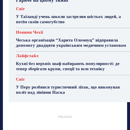
Гаряче на цьому тижні
Світ
У Таїланді учень школи застрелив шістьох людей, а
потім скоїв самогубство
Новини Чехії
Чеська організація “Харита Оломоуц” відправила
допомогу двадцяти українським медичним установам
Лайфстайл
Кухні без верхніх шаф набирають популярності: де
тепер зберігати крупи, спеції та всю техніку
Світ
У Перу розбився туристичний літак, що виконував
політ над лініями Наска
РЕКЛАМА