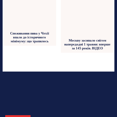
Споживання пива у Чехії
впало до історичного
Москву засипало снігом
мінімуму: що трапилось
напередодні 1 травня: вперше
за 145 років. ВІДЕО