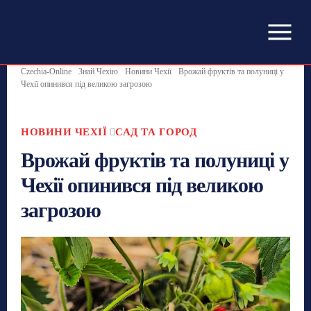
Czechia-Online
Знай Чехію
Новини Чехії
Врожай фруктів та полуниці у
Чехії опинився під великою загрозою
НОВИНИ ЧЕХІЇ
САД ТА ГОРОД
Врожай фруктів та полуниці у
Чехії опинився під великою
загрозою