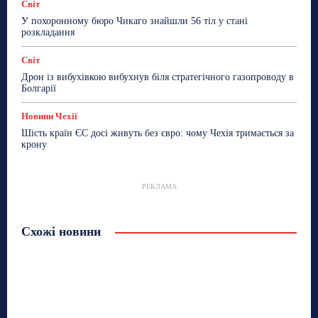
Світ
У похоронному бюро Чикаго знайшли 56 тіл у стані
розкладання
Світ
Дрон із вибухівкою вибухнув біля стратегічного газопроводу в
Болгарії
Новини Чехії
Шість країн ЄС досі живуть без євро: чому Чехія тримається за
крону
РЕКЛАМА
Схожі новини