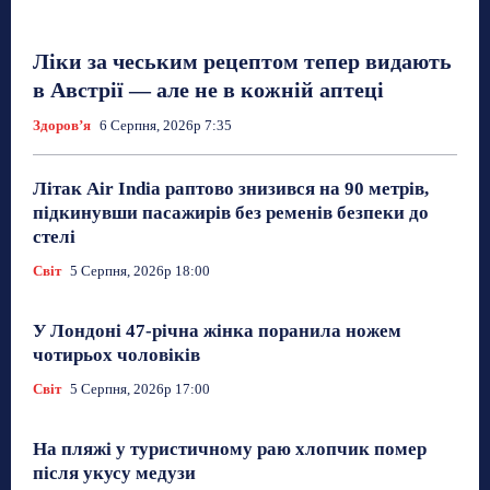
Ліки за чеським рецептом тепер видають
в Австрії — але не в кожній аптеці
Здоровʼя
6 Серпня, 2026р 7:35
Літак Air India раптово знизився на 90 метрів,
підкинувши пасажирів без ременів безпеки до
стелі
Світ
5 Серпня, 2026р 18:00
У Лондоні 47-річна жінка поранила ножем
чотирьох чоловіків
Світ
5 Серпня, 2026р 17:00
На пляжі у туристичному раю хлопчик помер
після укусу медузи