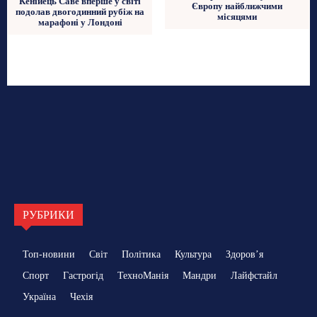
Кенійець Саве вперше у світі
Європу найближчими
подолав двогодинний рубіж на
місяцями
марафоні у Лондоні
РУБРИКИ
Топ-новини
Світ
Політика
Культура
Здоровʼя
Спорт
Гастрогід
ТехноМанія
Мандри
Лайфстайл
Україна
Чехія