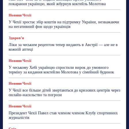
ТехноМанія
Топ-новини
Фоторепортаж
покарання українцю, який жбурнув коктейль Молотова
Більше
Новини Чехії
У Чехії зростає збір коштів на підтримку України, незважаючи
на негативний фон щодо українців
Здоровʼя
Ліки за чеським рецептом тепер видають в Австрії — але не в
кожній аптеці
Новини Чехії
У чеському Хебі українцю спростили вирок до умовного
терміну за кидання коктейлю Молотова у сімейний будинок
Новини Чехії
У Чехії все більше дітей звертаються до кризових центрів через
онлайн-насильство та погрози
Новини Чехії
Президент Чехії Павел став членом членом Клубу спортивних
журналістів
Світ