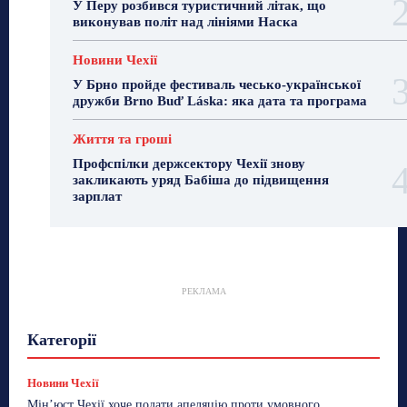
У Перу розбився туристичний літак, що
виконував політ над лініями Наска
Новини Чехії
У Брно пройде фестиваль чесько-української
дружби Brno Buď Láska: яка дата та програма
Життя та гроші
Профспілки держсектору Чехії знову
закликають уряд Бабіша до підвищення
зарплат
РЕКЛАМА
Гастрогід
Життя та гроші
Здоровʼя
Категорії
Знай Чехію
Корисне біженцям
Культура
Лайфстайл
Мандри
Мова
Новини України
Новини Чехії
Освіта
Політика
Поради
Новини Чехії
Робота
Сад та город
Світ
Спорт
Мін’юст Чехії хоче подати апеляцію проти умовного