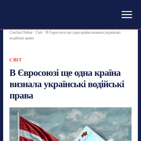
Czechia-Online
Світ
В Євросоюзі ще одна країна визнала українські
водійські права
СВІТ
В Євросоюзі ще одна країна
визнала українські водійські
права