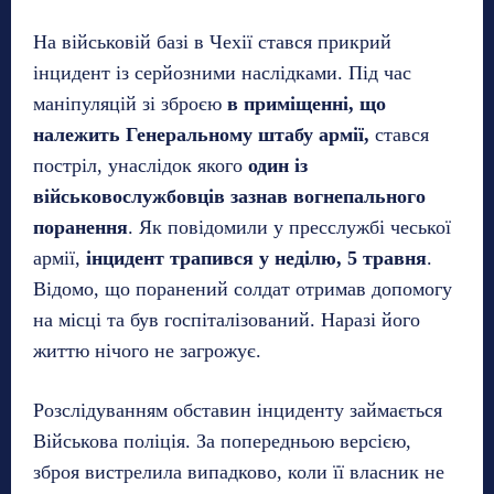
На військовій базі в Чехії стався прикрий
інцидент із серйозними наслідками. Під час
маніпуляцій зі зброєю
в приміщенні, що
належить Генеральному штабу армії,
стався
постріл, унаслідок якого
один із
військовослужбовців зазнав вогнепального
поранення
. Як повідомили у пресслужбі чеської
армії,
інцидент трапився у неділю, 5 травня
.
Відомо, що поранений солдат отримав допомогу
на місці та був госпіталізований. Наразі його
життю нічого не загрожує.
Розслідуванням обставин інциденту займається
Військова поліція. За попередньою версією,
зброя вистрелила випадково, коли її власник не