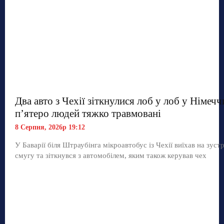
Два авто з Чехії зіткнулися лоб у лоб у Німечч
п’ятеро людей тяжко травмовані
8 Серпня, 2026р 19:12
У Баварії біля Штраубінга мікроавтобус із Чехії виїхав на зуст
смугу та зіткнувся з автомобілем, яким також керував чех