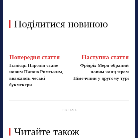
Поділитися новиною
Попередня стаття
Наступна стаття
Італієць Паролін стане
Фрідріх Мерц обраний
новим Папою Римським,
новим канцлером
вважають чеські
Німеччини у другому турі
букмекери
РЕКЛАМА
Читайте також