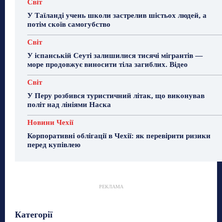
Світ
У Таїланді учень школи застрелив шістьох людей, а
потім скоїв самогубство
Світ
У іспанській Сеуті залишилися тисячі мігрантів —
море продовжує виносити тіла загиблих. Відео
Світ
У Перу розбився туристичний літак, що виконував
політ над лініями Наска
Новини Чехії
Корпоративні облігації в Чехії: як перевірити ризики
перед купівлею
РЕКЛАМА
Гастрогід
Життя та гроші
Здоровʼя
Категорії
Знай Чехію
Корисне біженцям
Культура