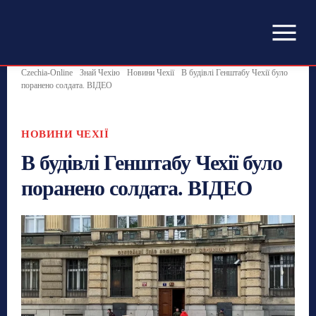
Czechia-Online
Знай Чехію
Новини Чехії
В будівлі Генштабу Чехії було
поранено солдата. ВІДЕО
НОВИНИ ЧЕХІЇ
В будівлі Генштабу Чехії було
поранено солдата. ВІДЕО