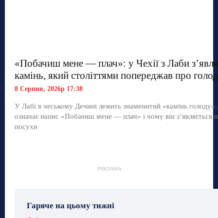
«Побачиш мене — плач»: у Чехії з Лаби з’явл
камінь, який століттями попереджав про голод
8 Серпня, 2026р 17:38
У Лабі в чеському Дечині лежить знаменитий «камінь голоду»
означає напис «Побачиш мене — плач» і чому він з’являється п
посухи
РЕКЛАМА
Гаряче на цьому тижні