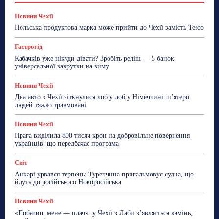
Лайфстайл
Мандри
Мова
Новини України
Новини Чехії
Освіта
Політика
Поради
Новини Чехії
Робота
Сад та город
Світ
Спорт
Польська продуктова марка може прийти до Чехії замість Tesco
ТехноМанія
Топ-новини
Фоторепортаж
Гастрогід
Більше
Кабачків уже нікуди дівати? Зробіть реліш — 5 банок
універсальної закрутки на зиму
Новини Чехії
Два авто з Чехії зіткнулися лоб у лоб у Німеччині: п’ятеро
людей тяжко травмовані
Новини Чехії
Прага виділила 800 тисяч крон на добровільне повернення
українців: що передбачає програма
Світ
Анкарі урвався терпець: Туреччина пригальмовує судна, що
йдуть до російського Новоросійська
Новини Чехії
«Побачиш мене — плач»: у Чехії з Лаби з’являється камінь,