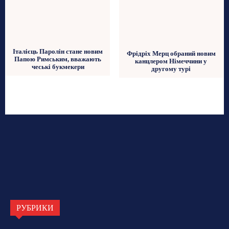
Італієць Паролін стане новим
Фрідріх Мерц обраний новим
Папою Римським, вважають
канцлером Німеччини у
чеські букмекери
другому турі
РУБРИКИ