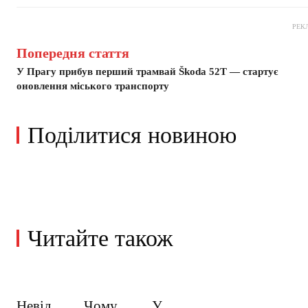
РЕК
Попередня стаття
У Прагу прибув перший трамвай Škoda 52T — стартує
оновлення міського транспорту
Поділитися новиною
Читайте також
Невід
Чому
У