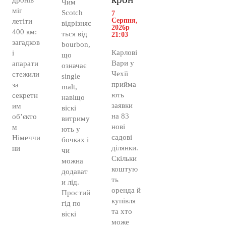
Чим
міг
Scotch
7
Серпня,
летіти
відрізняє
2026р
400 км:
ться від
21:03
загадков
bourbon,
Карлові
і
що
Вари у
апарати
означає
Чехії
стежили
single
прийма
за
malt,
ють
секретн
навіщо
заявки
им
віскі
на 83
об’єкто
витриму
нові
м
ють у
садові
Німеччи
бочках і
ділянки.
ни
чи
Скільки
можна
коштую
додават
ть
и лід.
оренда й
Простий
купівля
гід по
та хто
віскі
може