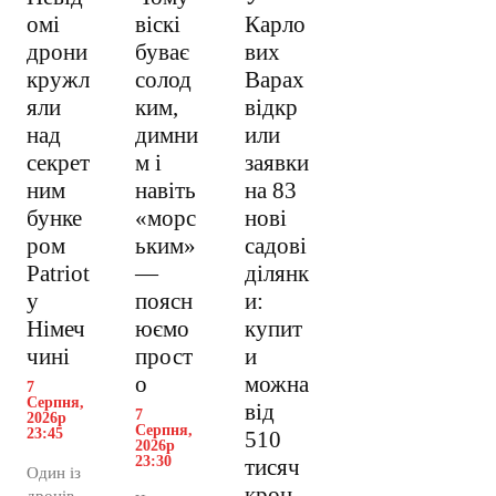
омі
віскі
Карло
дрони
буває
вих
кружл
солод
Варах
яли
ким,
відкр
над
димни
или
секрет
м і
заявки
ним
навіть
на 83
бунке
«морс
нові
ром
ьким»
садові
Patriot
—
ділянк
у
поясн
и:
Німеч
юємо
купит
чині
прост
и
о
можна
7
Серпня,
від
7
2026р
Серпня,
23:45
510
2026р
23:30
тисяч
Один із
крон
дронів