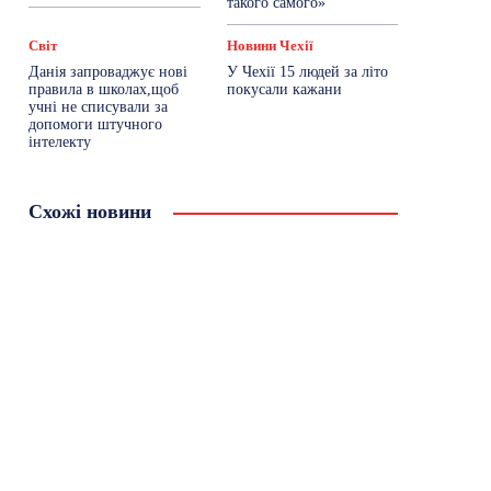
такого самого»
Світ
Новини Чехії
Данія запроваджує нові
У Чехії 15 людей за літо
правила в школах,щоб
покусали кажани
учні не списували за
допомоги штучного
інтелекту
Схожі новини