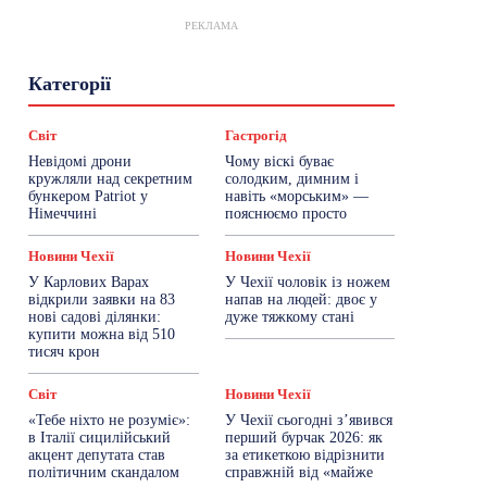
РЕКЛАМА
Гастрогід
Життя та гроші
Здоровʼя
Категорії
Знай Чехію
Корисне біженцям
Культура
Лайфстайл
Мандри
Мова
Новини України
Новини Чехії
Освіта
Світ
Гастрогід
Політика
Поради
Робота
Сад та город
Невідомі дрони
Чому віскі буває
Світ
Спорт
ТехноМанія
Топ-новини
кружляли над секретним
солодким, димним і
Фоторепортаж
бункером Patriot у
навіть «морським» —
Німеччині
пояснюємо просто
Більше
Новини Чехії
Новини Чехії
У Карлових Варах
У Чехії чоловік із ножем
відкрили заявки на 83
напав на людей: двоє у
нові садові ділянки:
дуже тяжкому стані
купити можна від 510
тисяч крон
Світ
Новини Чехії
«Тебе ніхто не розуміє»:
У Чехії сьогодні з’явився
в Італії сицилійський
перший бурчак 2026: як
акцент депутата став
за етикеткою відрізнити
політичним скандалом
справжній від «майже