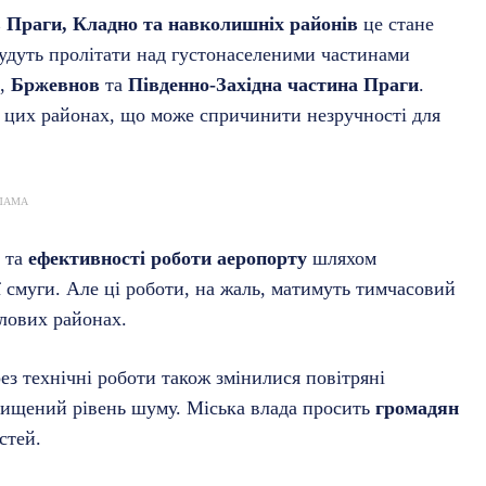
 Праги, Кладно та навколишніх районів
це стане
будуть пролітати над густонаселеними частинами
,
Бржевнов
та
Південно-Західна частина Праги
.
 цих районах, що може спричинити незручності для
ЛАМА
та
ефективності роботи аеропорту
шляхом
ї смуги. Але ці роботи, на жаль, матимуть тимчасовий
лових районах.
рез технічні роботи також змінилися повітряні
вищений рівень шуму. Міська влада просить
громадян
стей.