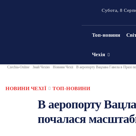
Субота, 8 Серп
Топ-новини
Сві
Чехія
Czechia-Online
Знай Чехію
Новини Чехії
В аеропорту Вацлава Гавела в Празі п
НОВИНИ ЧЕХІЇ
ТОП-НОВИНИ
В аеропорту Вацла
почалася масштабн