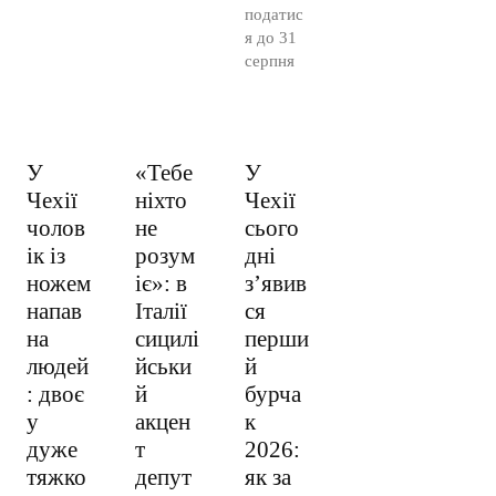
податис
я до 31
серпня
У
«Тебе
У
Чехії
ніхто
Чехії
чолов
не
сього
ік із
розум
дні
ножем
іє»: в
з’явив
напав
Італії
ся
на
сицилі
перши
людей
йськи
й
: двоє
й
бурча
у
акцен
к
дуже
т
2026:
тяжко
депут
як за