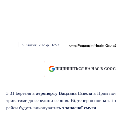
5 Квітня, 2025р 16:52
Редакція Чехія Онла
Автор
ПІДПИШІТЬСЯ НА НАС В GOOG
З 31 березня в
аеропорту Вацлава Гавела
в Празі по
триватиме до середини серпня. Відтепер основна злітно
рейси будуть виконуватись з
запасної смуги
.