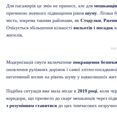
Для пасажирів це змін не принесе, але для
мешканців
причиною значного підвищення рівня
шуму
. Літаки 
міста, зокрема такими районами, як
Стодулки
,
Ржепи
Очікується збільшення кількості
вильотів і посадок
в
жителів.
РЕК
Модернізація смуги включатиме
покращення безпеки
оновлення руліжних доріжок і самої злітно-посадково
негативний вплив на рівень шуму у навколишніх жит
Подібна ситуація вже мала місце в
2019 році
, коли че
коридори, що призвело до скарг мешканців через під
з розумінням ставитися
до цих тимчасових незручно