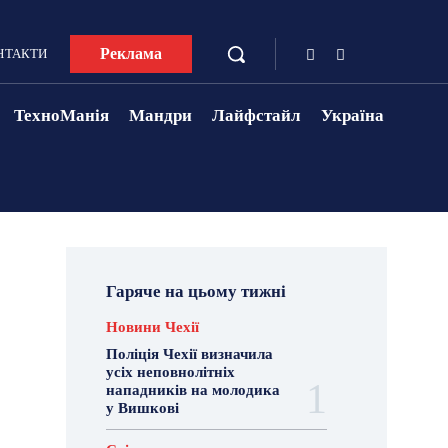
Реклама
НТАКТИ
ТехноМанія
Мандри
Лайфстайл
Україна
Гаряче на цьому тижні
Новини Чехії
Поліція Чехії визначила
усіх неповнолітніх
нападників на молодика
у Вишкові