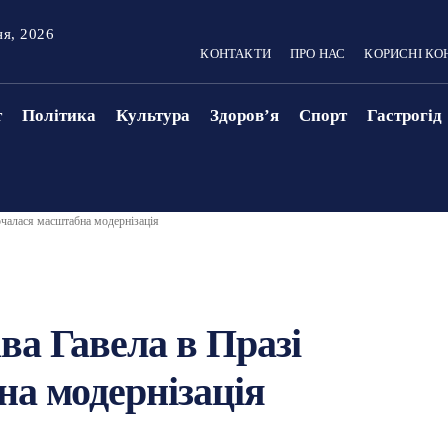
ня, 2026
КОНТАКТИ
ПРО НАС
КОРИСНІ КО
т
Політика
Культура
Здоровʼя
Спорт
Гастрогід
очалася масштабна модернізація
ва Гавела в Празі
а модернізація