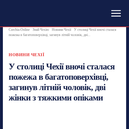
Czechia-Online
Знай Чехію
Новини Чехії
У столиці Чехії вночі сталася
пожежа в багатоповерхівці, загинув літній чоловік, дві...
НОВИНИ ЧЕХІЇ
У столиці Чехії вночі сталася
пожежа в багатоповерхівці,
загинув літній чоловік, дві
жінки з тяжкими опіками