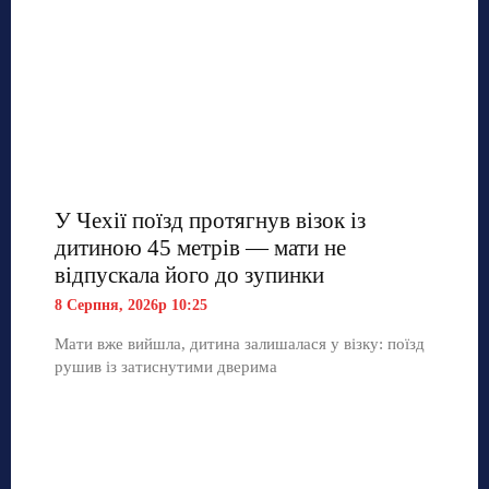
У Чехії поїзд протягнув візок із
дитиною 45 метрів — мати не
відпускала його до зупинки
8 Серпня, 2026р 10:25
Мати вже вийшла, дитина залишалася у візку: поїзд
рушив із затиснутими дверима