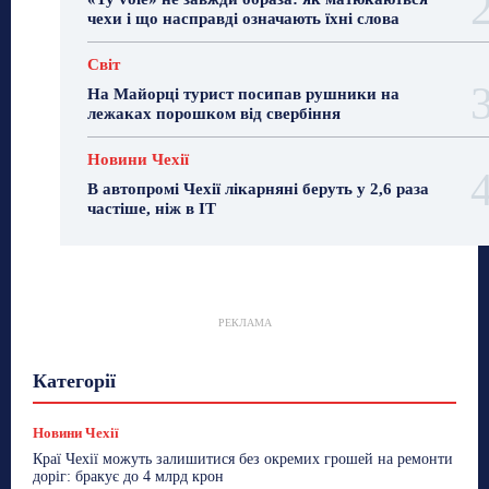
чехи і що насправді означають їхні слова
Світ
На Майорці турист посипав рушники на
лежаках порошком від свербіння
Новини Чехії
В автопромі Чехії лікарняні беруть у 2,6 раза
частіше, ніж в ІТ
РЕКЛАМА
Гастрогід
Життя та гроші
Здоровʼя
Категорії
Знай Чехію
Корисне біженцям
Культура
Лайфстайл
Мандри
Мова
Новини України
Новини Чехії
Освіта
Політика
Поради
Новини Чехії
Робота
Сад та город
Світ
Спорт
Краї Чехії можуть залишитися без окремих грошей на ремонти
ТехноМанія
Топ-новини
Фоторепортаж
доріг: бракує до 4 млрд крон