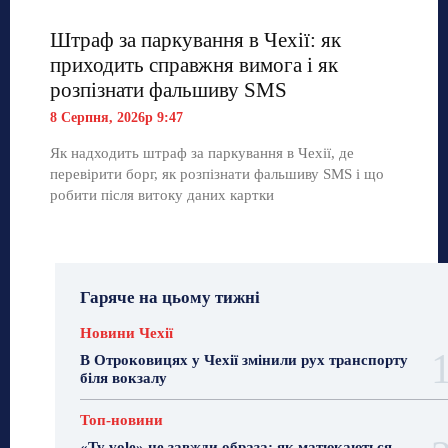
Штраф за паркування в Чехії: як
приходить справжня вимога і як
розпізнати фальшиву SMS
8 Серпня, 2026р 9:47
Як надходить штраф за паркування в Чехії, де
перевірити борг, як розпізнати фальшиву SMS і що
робити після витоку даних картки
Гаряче на цьому тижні
Новини Чехії
В Отроковицях у Чехії змінили рух транспорту
біля вокзалу
Топ-новини
«Ty vole» не завжди образа: як матюкаються