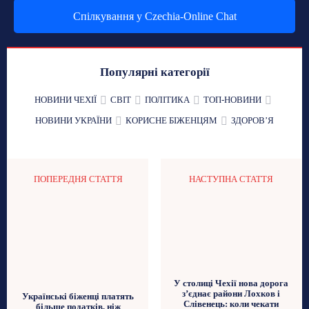
Спілкування у Czechia-Online Chat
Популярні категорії
НОВИНИ ЧЕХІЇ
СВІТ
ПОЛІТИКА
ТОП-НОВИНИ
НОВИНИ УКРАЇНИ
КОРИСНЕ БІЖЕНЦЯМ
ЗДОРОВʼЯ
ПОПЕРЕДНЯ СТАТТЯ
НАСТУПНА СТАТТЯ
У столиці Чехії нова дорога
з’єднає райони Лохков і
Українські біженці платять
Слівенець: коли чекати
більше податків, ніж