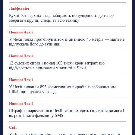
Більше
Лайфстайл
Кухні без верхніх шаф набирають популярності: де тепер
зберігати крупи, спеції та всю техніку
Новини Чехії
У Чехії поїзд протягнув візок із дитиною 45 метрів — мати не
відпускала його до зупинки
Новини Чехії
12 судових справ і понад 105 тисяч крон витрат: що
відбувається з відмовами у захисті в Чехії
Новини Чехії
У Чехії виявили 895 косметичних виробів із забороненим
Lilial: що шукати у складі
Новини Чехії
Штраф за паркування в Чехії: як приходить справжня вимога і
як розпізнати фальшиву SMS
Світ
У Польщі жінка прийшла на пляж із двома пітонами на шиї