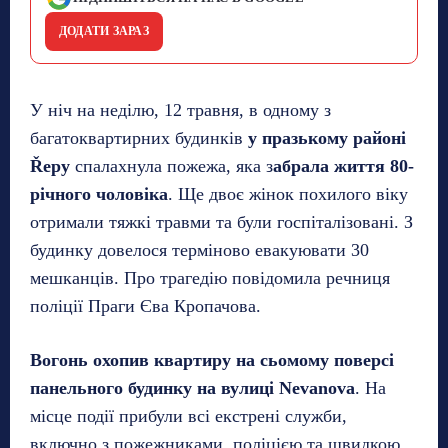
ДОДАТИ ЗАРАЗ
У ніч на неділю, 12 травня, в одному з
багатоквартирних будинків
у празькому районі
Řepy
спалахнула пожежа, яка з
абрала життя 80-
річного чоловіка
. Ще двоє жінок похилого віку
отримали тяжкі травми та були госпіталізовані. З
будинку довелося терміново евакуювати 30
мешканців. Про трагедію повідомила речниця
поліції Праги Єва Кропачова.
Вогонь охопив квартиру на сьомому поверсі
панельного будинку на вулиці Nevanova
. На
місце події прибули всі екстрені служби,
включно з пожежниками, поліцією та швидкою