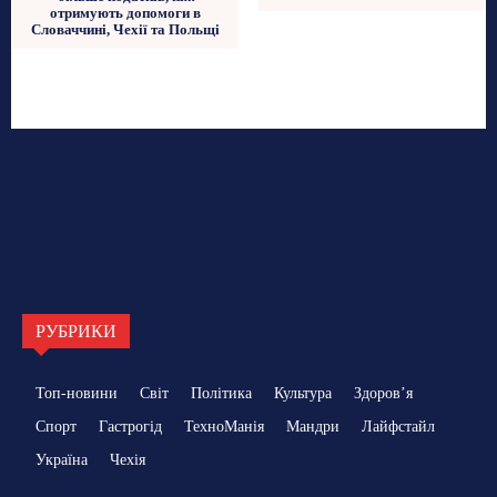
отримують допомоги в
Словаччині, Чехії та Польщі
РУБРИКИ
Топ-новини
Світ
Політика
Культура
Здоровʼя
Спорт
Гастрогід
ТехноМанія
Мандри
Лайфстайл
Україна
Чехія