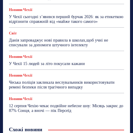
Новини Чехії
У Чехії сьогодні з’явився перший бурчак 2026: як за етикеткою
відрізнити справжній від «майже такого самого»
Світ
Данія запроваджує нові правила в школах,щоб учні не
списували за допомоги штучного інтелекту
Новини Чехії
У Чехії 15 людей за літо покусали кажани
Новини Чехії
Чеська поліція закликала веслувальників використовувати
ремені безпеки після трагічного випадку
Новини Чехії
12 серпня Чехію чекає подвійне небесне шоу: Місяць закриє до
87% Сонця, а вночі — пік Персеїд
Схожі новини