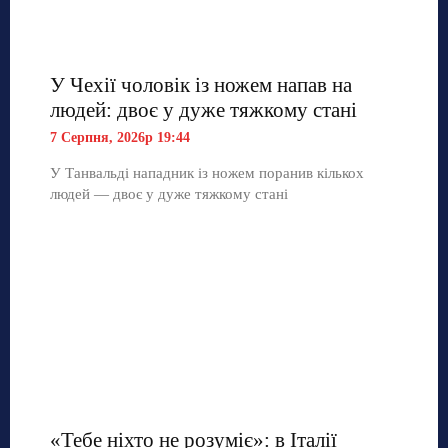
У Чехії чоловік із ножем напав на
людей: двоє у дуже тяжкому стані
7 Серпня, 2026р 19:44
У Танвальді нападник із ножем поранив кількох
людей — двоє у дуже тяжкому стані
«Тебе ніхто не розуміє»: в Італії