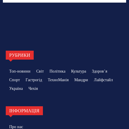
РУБРИКИ
Топ-новини
Світ
Політика
Культура
Здоровʼя
Спорт
Гастрогід
ТехноМанія
Мандри
Лайфстайл
Україна
Чехія
ІНФОРМАЦІЯ
Про нас