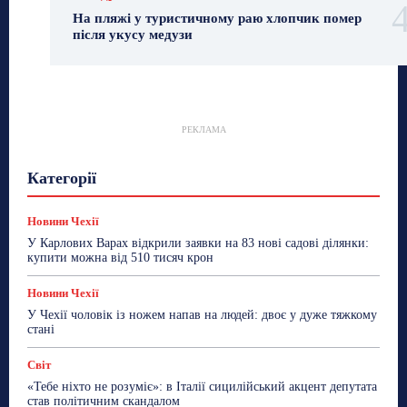
На пляжі у туристичному раю хлопчик помер
після укусу медузи
РЕКЛАМА
Гастрогід
Життя та гроші
Здоровʼя
Категорії
Знай Чехію
Корисне біженцям
Культура
Лайфстайл
Мандри
Мова
Новини України
Новини Чехії
Освіта
Політика
Поради
Новини Чехії
Робота
Сад та город
Світ
Спорт
У Карлових Варах відкрили заявки на 83 нові садові ділянки:
ТехноМанія
Топ-новини
Фоторепортаж
купити можна від 510 тисяч крон
Більше
Новини Чехії
У Чехії чоловік із ножем напав на людей: двоє у дуже тяжкому
стані
Світ
«Тебе ніхто не розуміє»: в Італії сицилійський акцент депутата
став політичним скандалом