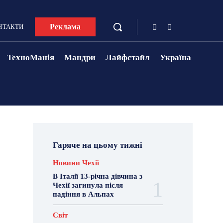
Реклама
НТАКТИ
ТехноМанія
Мандри
Лайфстайл
Україна
Гаряче на цьому тижні
Новини Чехії
В Італії 13-річна дівчина з
Чехії загинула після
падіння в Альпах
Світ