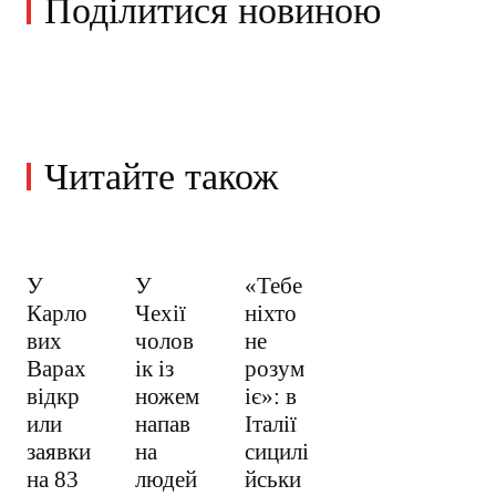
Поділитися новиною
Читайте також
У
У
«Тебе
Карло
Чехії
ніхто
вих
чолов
не
Варах
ік із
розум
відкр
ножем
іє»: в
или
напав
Італії
заявки
на
сицилі
на 83
людей
йськи