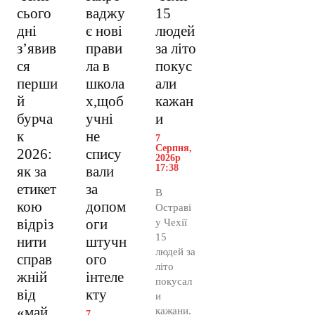
сього
ваджу
15
дні
є нові
людей
з’явив
прави
за літо
ся
ла в
покус
перши
школа
али
й
х,щоб
кажан
бурча
учні
и
к
не
7
Серпня,
2026:
спису
2026р
17:38
як за
вали
етикет
за
В
кою
допом
Остраві
відріз
оги
у Чехії
15
нити
штучн
людей за
справ
ого
літо
жній
інтеле
покусал
від
кту
и
«май
кажани.
7