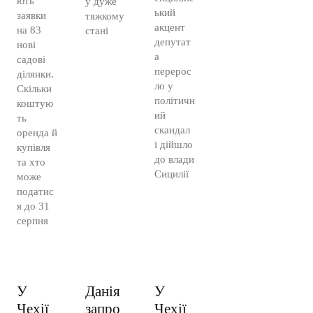
ють
у дуже
ький
заявки
тяжкому
акцент
на 83
стані
депутат
нові
а
садові
перерос
ділянки.
ло у
Скільки
політичн
коштую
ий
ть
скандал
оренда й
і дійшло
купівля
до влади
та хто
Сицилії
може
податис
я до 31
серпня
У
Данія
У
Чехії
запро
Чехії