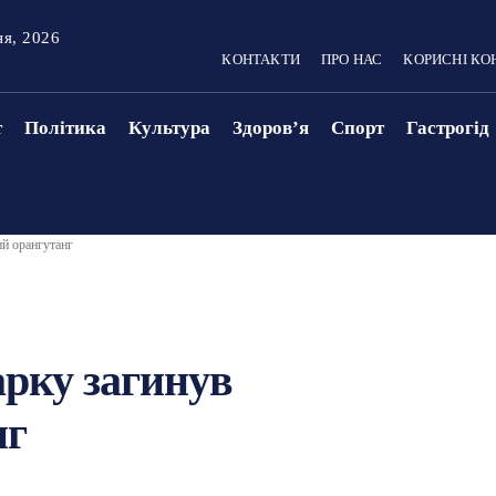
ня, 2026
КОНТАКТИ
ПРО НАС
КОРИСНІ КО
т
Політика
Культура
Здоровʼя
Спорт
Гастрогід
й орангутанг
арку загинув
нг