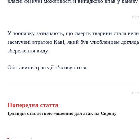
власні фізичні можливості й випадково впав у канаву 
РЕК
У зоопарку зазначають, що смерть тварини стала вел
засмучені втратою Каві, який був улюбленцем доглядач
збереження виду.
Обставини трагедії з’ясовуються.
РЕК
Попередня стаття
Ірландія стає легкою мішенню для атак на Європу