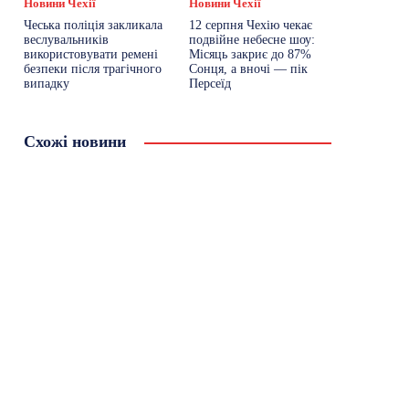
Новини Чехії
Новини Чехії
Чеська поліція закликала
12 серпня Чехію чекає
веслувальників
подвійне небесне шоу:
використовувати ремені
Місяць закриє до 87%
безпеки після трагічного
Сонця, а вночі — пік
випадку
Персеїд
Схожі новини