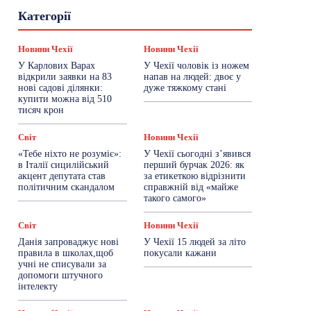
Гастрогід
Життя та гроші
Здоровʼя
Категорії
Знай Чехію
Корисне біженцям
Культура
Лайфстайл
Мандри
Мова
Новини України
Новини Чехії
Освіта
Новини Чехії
Новини Чехії
Політика
Поради
Робота
Сад та город
У Карлових Варах
У Чехії чоловік із ножем
Світ
Спорт
ТехноМанія
Топ-новини
відкрили заявки на 83
напав на людей: двоє у
Фоторепортаж
нові садові ділянки:
дуже тяжкому стані
купити можна від 510
тисяч крон
Більше
Світ
Новини Чехії
«Тебе ніхто не розуміє»:
У Чехії сьогодні з’явився
в Італії сицилійський
перший бурчак 2026: як
акцент депутата став
за етикеткою відрізнити
політичним скандалом
справжній від «майже
такого самого»
Світ
Новини Чехії
Данія запроваджує нові
У Чехії 15 людей за літо
правила в школах,щоб
покусали кажани
учні не списували за
допомоги штучного
інтелекту