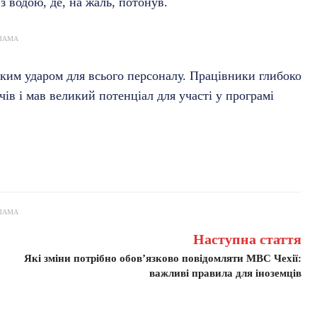
з водою, де, на жаль, потонув.
ЛАМА
иким ударом для всього персоналу. Працівники глибоко
ів і мав великий потенціал для участі у програмі
ЛАМА
Наступна стаття
Які зміни потрібно обов’язково повідомляти МВС Чехії:
важливі правила для іноземців