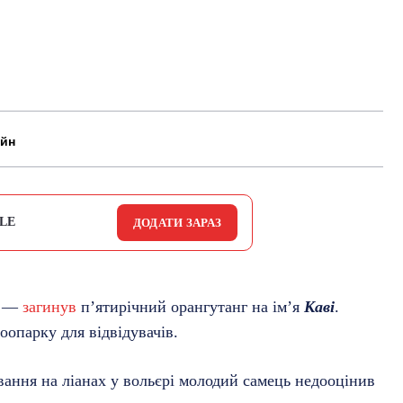
айн
LE
ДОДАТИ ЗАРАЗ
ія —
загинув
п’ятирічний орангутанг на ім’я
Каві
.
оопарку для відвідувачів.
вання на ліанах у вольєрі молодий самець недооцінив