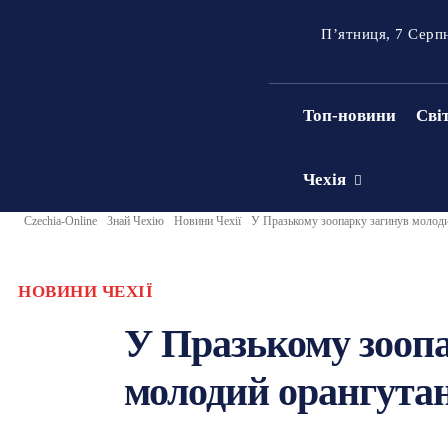
П’ятниця, 7 Серп
Топ-новини
Сві
Чехія
Czechia-Online
Знай Чехію
Новини Чехії
У Празькому зоопарку загинув молоди
НОВИНИ ЧЕХІЇ
У Празькому зооп
молодий орангута