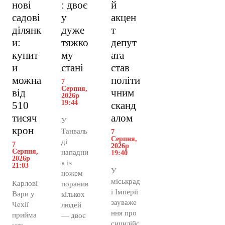
нові
: двоє
й
садові
у
акцен
ділянк
дуже
т
и:
тяжко
депут
купит
му
ата
и
стані
став
можна
політи
7
Серпня,
від
чним
2026р
19:44
510
сканд
тисяч
алом
У
крон
Танваль
7
Серпня,
ді
7
2026р
Серпня,
нападни
19:40
2026р
к із
21:03
У
ножем
міськрад
Карлові
поранив
і Імперії
Вари у
кількох
зауваже
Чехії
людей
ння про
прийма
— двоє
сицилійс