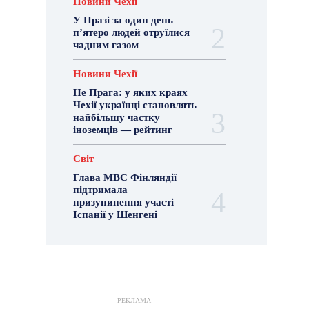
Новини Чехії
У Празі за один день
п’ятеро людей отруїлися
чадним газом
Новини Чехії
Не Прага: у яких краях
Чехії українці становлять
найбільшу частку
іноземців — рейтинг
Світ
Глава МВС Фінляндії
підтримала
призупинення участі
Іспанії у Шенгені
РЕКЛАМА