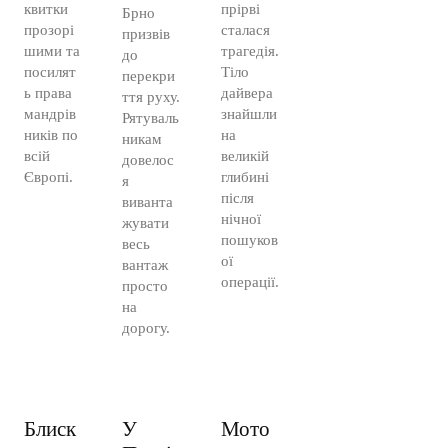
квитки
прірві
Брно
прозорі
сталася
призвів
шими та
трагедія.
до
посилят
Тіло
перекри
ь права
дайвера
ття руху.
мандрів
знайшли
Рятуваль
ників по
на
никам
всій
великій
довелос
Європі.
глибині
я
після
виванта
нічної
жувати
пошуков
весь
ої
вантаж
операції.
просто
на
дорогу.
Блиск
У
Мото