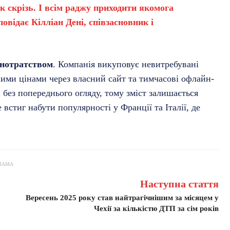
як скрізь. І всім раджу приходити якомога
овідає Кілліан Дені, співзасновник і
рнотратством
. Компанія викуповує невитребувані
пними цінами через власний сайт та тимчасові офлайн-
 без попереднього огляду, тому зміст залишається
стиг набути популярності у Франції та Італії, де
ЛАМА
Наступна стаття
Вересень 2025 року став найтрагічнішим за місяцем у
Чехії за кількістю ДТП за сім років