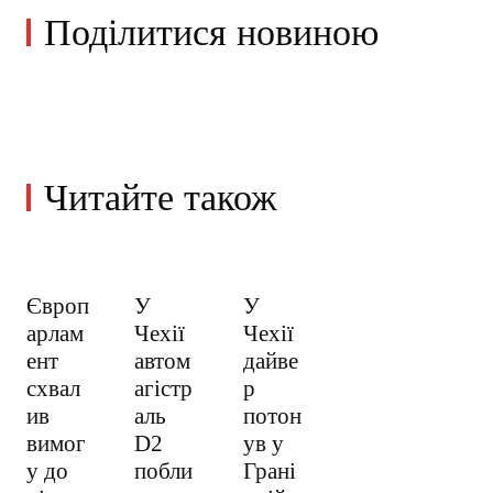
Поділитися новиною
Читайте також
Європ
У
У
арлам
Чехії
Чехії
ент
автом
дайве
схвал
агістр
р
ив
аль
потон
вимог
D2
ув у
у до
побли
Грані