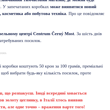
у
. У запечатаних коробках
може виявитися новий
, косметика або побутова техніка
. Про це повідомляє
овельному центрі Centrum Černý Most
. За шість днів
затребуваних посилок.
ЛАМА
ні коробки коштують 50 крон за 100 грамів, преміальні
 щоб вибрати будь-яку кількість посилок, проте
ш, що розпакуєш. Іноді всередині ховається
в золоту цеглинку, в Італії хтось виявив
тя, але одне точно – враження варте того!