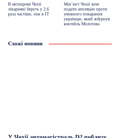
В автопромі Чехії
Мін’юст Чехії хоче
лікарняні беруть у 2,6
подати апеляцію проти
раза частіше, ніж в ІТ
умовного покарання
українцю, який жбурнув
коктейль Молотова
Схожі новини
У Чехії автомагістраль D2 поблизу