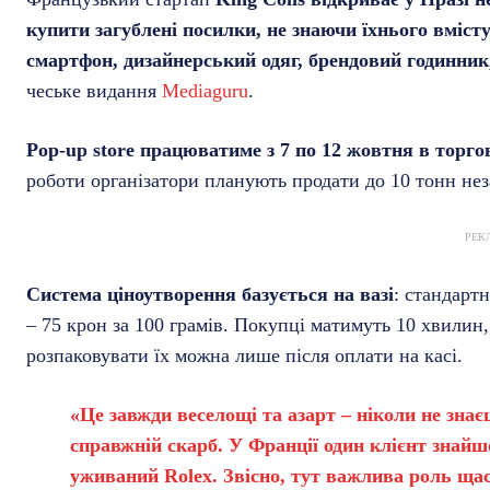
купити загублені посилки, не знаючи їхнього вміст
смартфон, дизайнерський одяг, брендовий годинник
чеське видання
Mediaguru
.
Pop-up store працюватиме з 7 по 12 жовтня в торг
роботи організатори планують продати до 10 тонн не
РЕК
Система ціноутворення базується на вазі
: стандарт
– 75 крон за 100 грамів. Покупці матимуть 10 хвилин,
розпаковувати їх можна лише після оплати на касі.
«Це завжди веселощі та азарт – ніколи не знає
справжній скарб. У Франції один клієнт знайшо
уживаний Rolex. Звісно, тут важлива роль щас