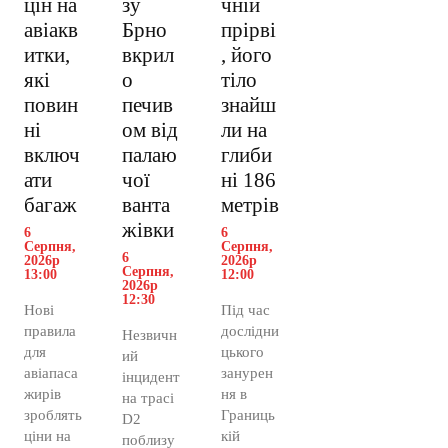
цін на
зу
чній
авіакв
Брно
прірві
итки,
вкрил
, його
які
о
тіло
повин
печив
знайш
ні
ом від
ли на
включ
палаю
глиби
ати
чої
ні 186
багаж
ванта
метрів
жівки
6
6
Серпня,
Серпня,
6
2026р
2026р
Серпня,
13:00
12:00
2026р
12:30
Нові
Під час
правила
дослідни
Незвичн
для
цького
ий
авіапаса
занурен
інцидент
жирів
ня в
на трасі
зроблять
Границь
D2
ціни на
кій
поблизу