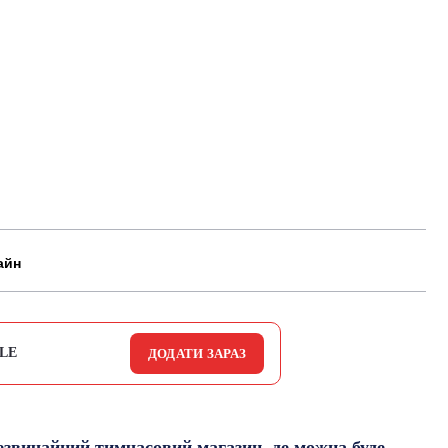
айн
LE
ДОДАТИ ЗАРАЗ
незвичайний тимчасовий магазин, де можна буде