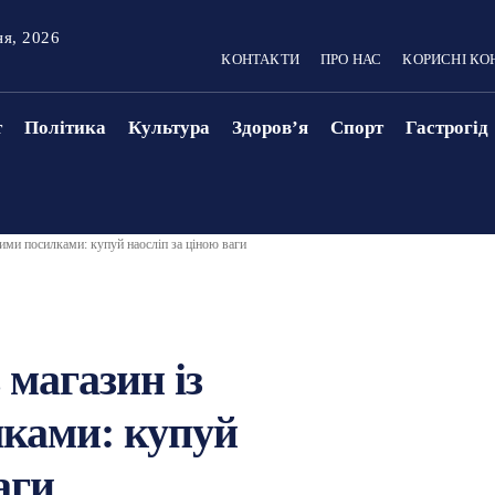
ня, 2026
КОНТАКТИ
ПРО НАС
КОРИСНІ КО
т
Політика
Культура
Здоровʼя
Спорт
Гастрогід
ими посилками: купуй наосліп за ціною ваги
 магазин із
лками: купуй
аги