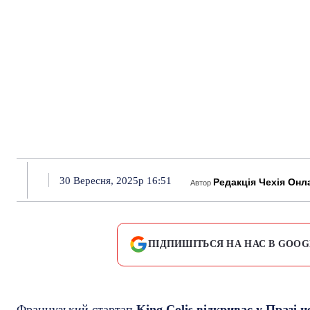
30 Вересня, 2025р 16:51
Редакція Чехія Онл
Автор
ПІДПИШІТЬСЯ НА НАС В GOOG
Французький стартап
King Colis відкриває у Празі 