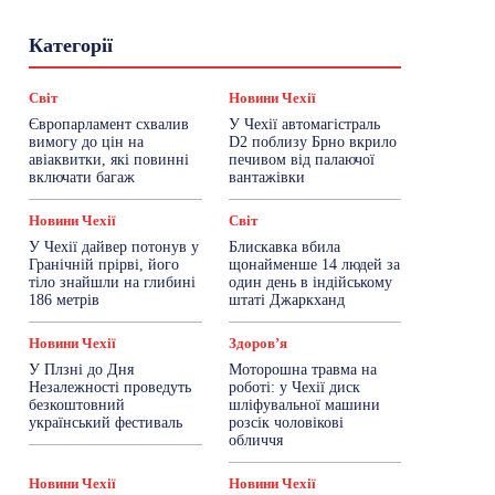
Гастрогід
Життя та гроші
Здоровʼя
Категорії
Знай Чехію
Корисне біженцям
Культура
Лайфстайл
Мандри
Мова
Новини України
Новини Чехії
Освіта
Світ
Новини Чехії
Політика
Поради
Робота
Сад та город
Європарламент схвалив
У Чехії автомагістраль
Світ
Спорт
ТехноМанія
Топ-новини
вимогу до цін на
D2 поблизу Брно вкрило
Фоторепортаж
авіаквитки, які повинні
печивом від палаючої
включати багаж
вантажівки
Більше
Новини Чехії
Світ
У Чехії дайвер потонув у
Блискавка вбила
Гранічній прірві, його
щонайменше 14 людей за
тіло знайшли на глибині
один день в індійському
186 метрів
штаті Джаркханд
Новини Чехії
Здоровʼя
У Плзні до Дня
Моторошна травма на
Незалежності проведуть
роботі: у Чехії диск
безкоштовний
шліфувальної машини
український фестиваль
розсік чоловікові
обличчя
Новини Чехії
Новини Чехії