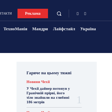
Реклама
НТАКТИ
ТехноМанія
Мандри
Лайфстайл
Україна
Гаряче на цьому тижні
Новини Чехії
У Чехії дайвер потонув у
Гранічній прірві, його
тіло знайшли на глибині
186 метрів