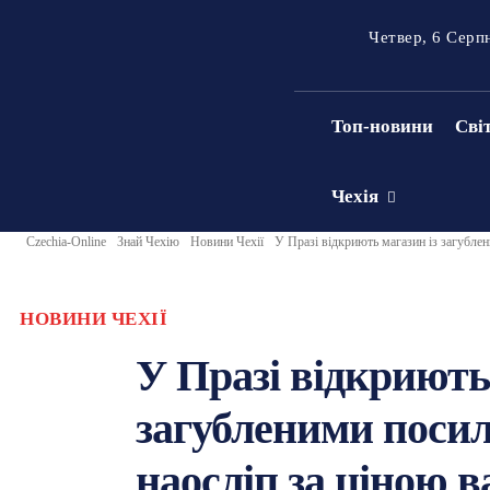
Четвер, 6 Серп
Топ-новини
Сві
Чехія
Czechia-Online
Знай Чехію
Новини Чехії
У Празі відкриють магазин із загублен
НОВИНИ ЧЕХІЇ
У Празі відкриють
загубленими поси
наосліп за ціною в