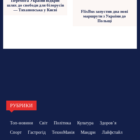
Перемога України відкриє
шлях до свободи для білорусів
— Тихановська у Києві
FlixBus запустив два нові
маршрути з України до
Польщі
РУБРИКИ
Топ-новини
Світ
Політика
Культура
Здоровʼя
Спорт
Гастрогід
ТехноМанія
Мандри
Лайфстайл