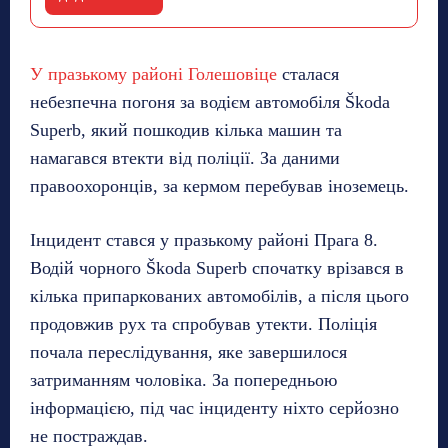
У празькому районі Голешовіце
сталася
небезпечна погоня за водієм автомобіля Škoda
Superb, який пошкодив кілька машин та
намагався втекти від поліції. За даними
правоохоронців, за кермом перебував іноземець.
Інцидент стався у празькому районі Прага 8.
Водій чорного Škoda Superb спочатку врізався в
кілька припаркованих автомобілів, а після цього
продовжив рух та спробував утекти. Поліція
почала переслідування, яке завершилося
затриманням чоловіка. За попередньою
інформацією, під час інциденту ніхто серйозно
не постраждав.