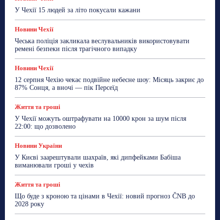
Робота
Сад та город
Світ
Спорт
У Чехії 15 людей за літо покусали кажани
ТехноМанія
Топ-новини
Фоторепортаж
Новини Чехії
Більше
Чеська поліція закликала веслувальників використовувати
ремені безпеки після трагічного випадку
Новини Чехії
12 серпня Чехію чекає подвійне небесне шоу: Місяць закриє до
87% Сонця, а вночі — пік Персеїд
Життя та гроші
У Чехії можуть оштрафувати на 10000 крон за шум після
22:00: що дозволено
Новини України
У Києві заарештували шахраїв, які дипфейками Бабіша
виманювали гроші у чехів
Життя та гроші
Що буде з кроною та цінами в Чехії: новий прогноз ČNB до
2028 року