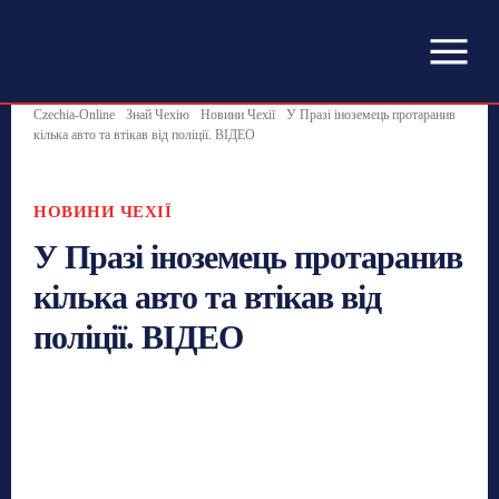
Czechia-Online
Знай Чехію
Новини Чехії
У Празі іноземець протаранив
кілька авто та втікав від поліції. ВІДЕО
НОВИНИ ЧЕХІЇ
У Празі іноземець протаранив
кілька авто та втікав від
поліції. ВІДЕО