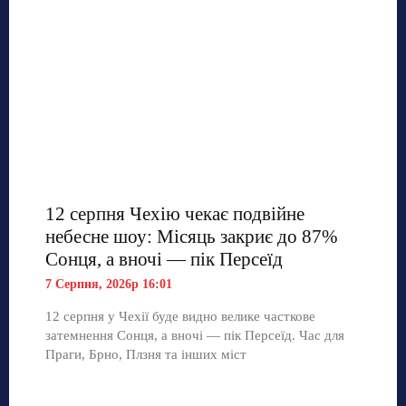
12 серпня Чехію чекає подвійне
небесне шоу: Місяць закриє до 87%
Сонця, а вночі — пік Персеїд
7 Серпня, 2026р 16:01
12 серпня у Чехії буде видно велике часткове
затемнення Сонця, а вночі — пік Персеїд. Час для
Праги, Брно, Плзня та інших міст