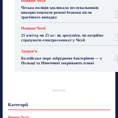
Новини Чехії
Чеська поліція закликала веслувальників
використовувати ремені безпеки після
трагічного випадку
Новини Чехії
25 км/год чи 25 кг: як зрозуміти, чи потрібно
страхувати електросамокат у Чехії
Здоровʼя
Балтійське море забруднене бактеріями — у
Польщі та Німеччині закривають пляжі
РЕКЛАМА
Гастрогід
Життя та гроші
Здоровʼя
Категорії
Знай Чехію
Корисне біженцям
Культура
Лайфстайл
Мандри
Мова
Новини України
Новини Чехії
Освіта
Політика
Поради
Новини Чехії