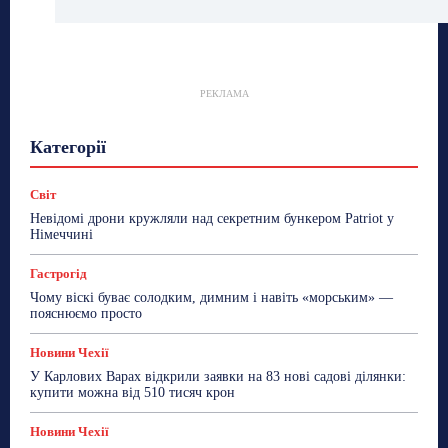
РЕКЛАМА
Гастрогід
Життя та гроші
Здоровʼя
Категорії
Знай Чехію
Корисне біженцям
Культура
Лайфстайл
Мандри
Мова
Новини України
Новини Чехії
Освіта
Політика
Поради
Світ
Робота
Сад та город
Світ
Спорт
Невідомі дрони кружляли над секретним бункером Patriot у
ТехноМанія
Топ-новини
Фоторепортаж
Німеччині
Більше
Гастрогід
Чому віскі буває солодким, димним і навіть «морським» —
пояснюємо просто
Новини Чехії
У Карлових Варах відкрили заявки на 83 нові садові ділянки:
купити можна від 510 тисяч крон
Новини Чехії