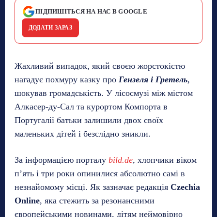
ПІДПИШІТЬСЯ НА НАС В GOOGLE
ДОДАТИ ЗАРАЗ
Жахливий випадок, який своєю жорстокістю
нагадує похмуру казку про
Гензеля і Гретель
,
шокував громадськість. У лісосмузі між містом
Алкасер-ду-Сал та курортом Компорта в
Португалії батьки залишили двох своїх
маленьких дітей і безслідно зникли.
За інформацією порталу
bild.de
, хлопчики віком
п’ять і три роки опинилися абсолютно самі в
незнайомому місці. Як зазначає редакція
Czechia
Online
, яка стежить за резонансними
європейськими новинами, дітям неймовірно