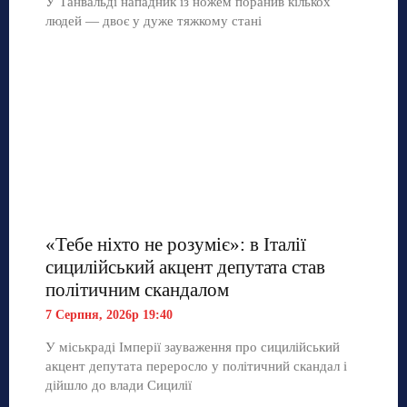
У Танвальді нападник із ножем поранив кількох
людей — двоє у дуже тяжкому стані
«Тебе ніхто не розуміє»: в Італії
сицилійський акцент депутата став
політичним скандалом
7 Серпня, 2026р 19:40
У міськраді Імперії зауваження про сицилійський
акцент депутата переросло у політичний скандал і
дійшло до влади Сицилії