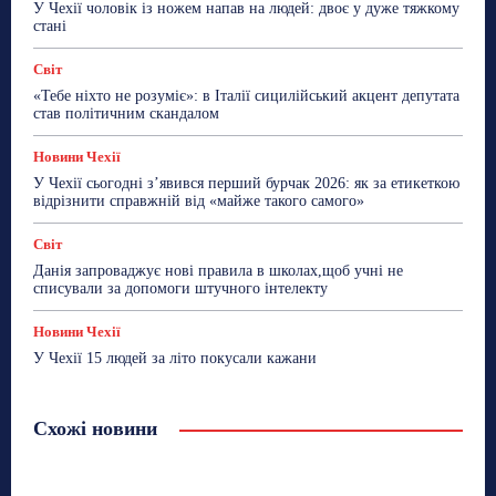
У Чехії чоловік із ножем напав на людей: двоє у дуже тяжкому
стані
Світ
«Тебе ніхто не розуміє»: в Італії сицилійський акцент депутата
став політичним скандалом
Новини Чехії
У Чехії сьогодні з’явився перший бурчак 2026: як за етикеткою
відрізнити справжній від «майже такого самого»
Світ
Данія запроваджує нові правила в школах,щоб учні не
списували за допомоги штучного інтелекту
Новини Чехії
У Чехії 15 людей за літо покусали кажани
Схожі новини