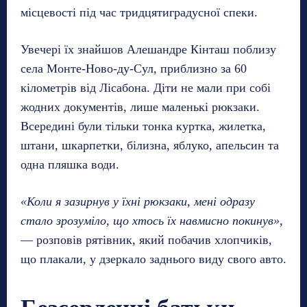
місцевості під час тридцятиградусної спеки.
Увечері їх знайшов Алешандре Кінташ поблизу
села Монте-Ново-ду-Сул, приблизно за 60
кілометрів від Лісабона. Діти не мали при собі
жодних документів, лише маленькі рюкзаки.
Всередині були тільки тонка куртка, жилетка,
штани, шкарпетки, білизна, яблуко, апельсин та
одна пляшка води.
«Коли я зазирнув у їхні рюкзаки, мені одразу
стало зрозуміло, що хтось їх навмисно покинув»
,
— розповів рятівник, який побачив хлопчиків,
що плакали, у дзеркало заднього виду свого авто.