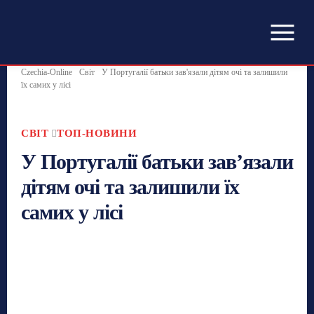
Czechia-Online
Світ
У Португалії батьки зав'язали дітям очі та залишили
їх самих у лісі
СВІТ
ТОП-НОВИНИ
У Португалії батьки зав’язали
дітям очі та залишили їх
самих у лісі