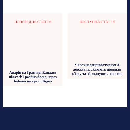
ПОПЕРЕДНЯ СТАТТЯ
НАСТУПНА СТАТТЯ
Через надмірний туризм 8
держав посилюють правила
Аварія на Гран-прі Канади:
в’їзду та збільшують податки
пілот Ф1 розбив болід через
бабака на трасі. Відео