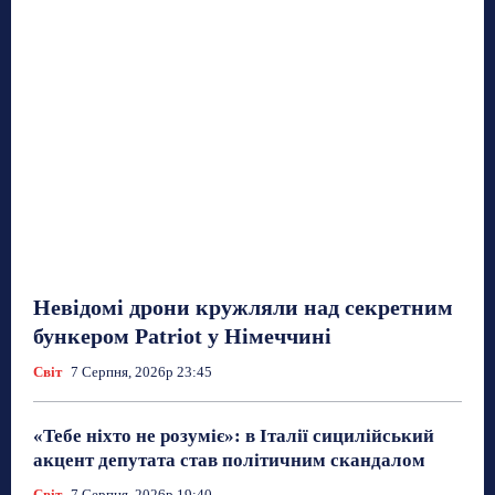
Невідомі дрони кружляли над секретним
бункером Patriot у Німеччині
Світ
7 Серпня, 2026р 23:45
«Тебе ніхто не розуміє»: в Італії сицилійський
акцент депутата став політичним скандалом
Світ
7 Серпня, 2026р 19:40