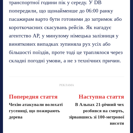
транспортної години пік у середу. У DB
попередили, що щонайменше до 06:00 ранку
пасажирам варто бути готовими до затримок або
короткочасних скасувань рейсів. Як нагадує
агентство AP, у минулому німецька залізниця у
виняткових випадках зупиняла рух усіх або
більшості поїздів, проте тоді це траплялося через
складні погодні умови, а не з технічних причин.
РЕКЛАМА
Попередня стаття
Наступна стаття
Чехію атакували волохаті
В Альпах 21-річний чех
гусениці, що пожирають
розбився на смерть,
дерева
зірвавшись зі 100-метрової
висоти