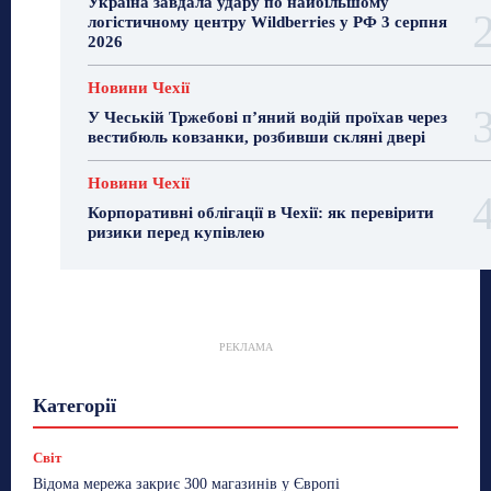
Україна завдала удару по найбільшому
логістичному центру Wildberries у РФ 3 серпня
2026
Новини Чехії
У Чеській Тржебові п’яний водій проїхав через
вестибюль ковзанки, розбивши скляні двері
Новини Чехії
Корпоративні облігації в Чехії: як перевірити
ризики перед купівлею
РЕКЛАМА
Гастрогід
Життя та гроші
Здоровʼя
Категорії
Знай Чехію
Корисне біженцям
Культура
Лайфстайл
Мандри
Мова
Новини України
Новини Чехії
Освіта
Політика
Поради
Світ
Робота
Сад та город
Світ
Спорт
Відома мережа закриє 300 магазинів у Європі