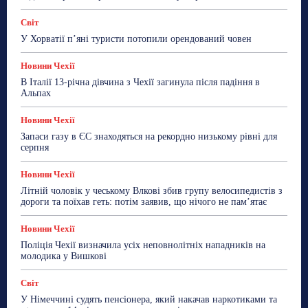
ТехноМанія
Топ-новини
Фоторепортаж
Світ
Більше
У Хорватії пʼяні туристи потопили орендований човен
Новини Чехії
В Італії 13-річна дівчина з Чехії загинула після падіння в
Альпах
Новини Чехії
Запаси газу в ЄС знаходяться на рекордно низькому рівні для
серпня
Новини Чехії
Літній чоловік у чеському Влкові збив групу велосипедистів з
дороги та поїхав геть: потім заявив, що нічого не пам’ятає
Новини Чехії
Поліція Чехії визначила усіх неповнолітніх нападників на
молодика у Вишкові
Світ
У Німеччині судять пенсіонера, який накачав наркотиками та