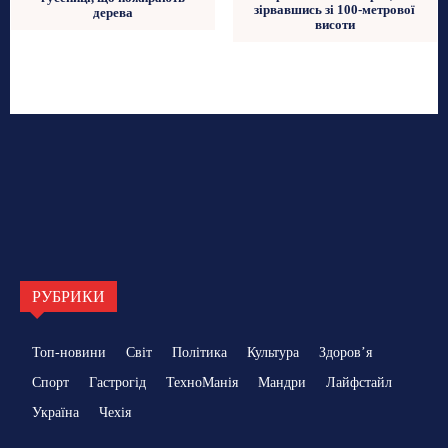
зірвавшись зі 100-метрової
дерева
висоти
РУБРИКИ
Топ-новини
Світ
Політика
Культура
Здоровʼя
Спорт
Гастрогід
ТехноМанія
Мандри
Лайфстайл
Україна
Чехія