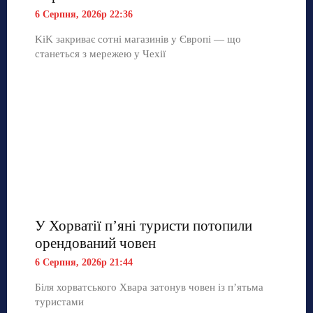
6 Серпня, 2026р 22:36
KiK закриває сотні магазинів у Європі — що
станеться з мережею у Чехії
У Хорватії пʼяні туристи потопили
орендований човен
6 Серпня, 2026р 21:44
Біля хорватського Хвара затонув човен із п’ятьма
туристами