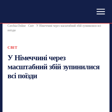
Czechia-Online
Світ
У Німеччині через масштабний збій зупинилися всі
поїзди
СВІТ
У Німеччині через
масштабний збій зупинилися
всі поїзди