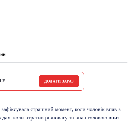
айн
LE
ДОДАТИ ЗАРАЗ
зафіксувала страшний момент, коли чоловік впав з
 дах, коли втратив рівновагу та впав головою вниз