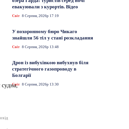
озера Гарда: туристів серед ночі
евакуювали з курортів. Відео
Світ
8 Серпня, 2026р 17:19
У похоронному бюро Чикаго
знайшли 56 тіл у стані розкладання
Світ
8 Серпня, 2026р 13:48
Дрон із вибухівкою вибухнув біля
стратегічного газопроводу в
Болгарії
 судна,
Світ
8 Серпня, 2026р 13:30
о
охід