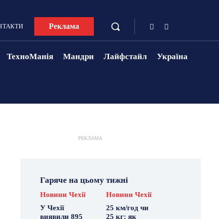
Реклама
НТАКТИ
ТехноМанія
Мандри
Лайфстайл
Україна
РЕКЛАМА
Гаряче на цьому тижні
Новини Чехії
Новини Чехії
У Чехії
25 км/год чи
виявили 895
25 кг: як