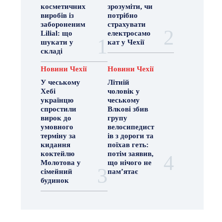
косметичних
зрозуміти, чи
виробів із
потрібно
забороненим
страхувати
Lilial: що
електросамо
шукати у
кат у Чехії
складі
Новини Чехії
Новини Чехії
У чеському
Літній
Хебі
чоловік у
українцю
чеському
спростили
Влкові збив
вирок до
групу
умовного
велосипедист
терміну за
ів з дороги та
кидання
поїхав геть:
коктейлю
потім заявив,
Молотова у
що нічого не
сімейний
пам’ятає
будинок