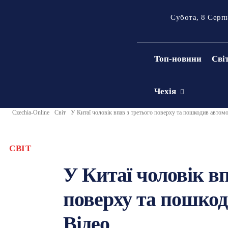
Субота, 8 Серп
Топ-новини
Сві
Чехія
Czechia-Online
Світ
У Китаї чоловік впав з третього поверху та пошкодив автомо
СВІТ
У Китаї чоловік вп
поверху та пошкод
Відео