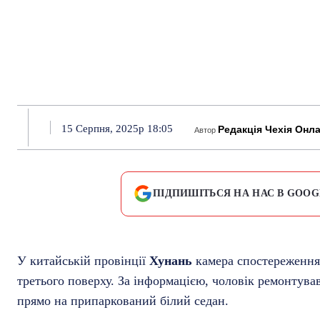
15 Серпня, 2025р 18:05
Редакція Чехія Онл
Автор
ПІДПИШІТЬСЯ НА НАС В GOOG
У китайській провінції
Хунань
камера спостереження 
третього поверху. За інформацією, чоловік ремонтував
прямо на припаркований білий седан.