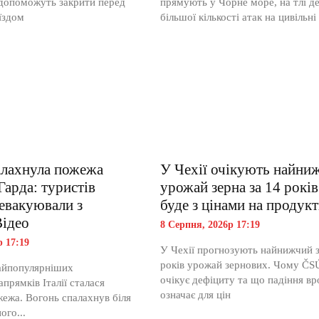
 допоможуть закрити перед
прямують у Чорне море, на тлі де
їздом
більшої кількості атак на цивільні
палахнула пожежа
У Чехії очікують найни
Гарда: туристів
урожай зерна за 14 рокі
 евакуювали з
буде з цінами на продук
Відео
8 Серпня, 2026р 17:19
р 17:19
У Чехії прогнозують найнижчий з
років урожай зернових. Чому ČS
айпопулярніших
очікує дефіциту та що падіння в
прямків Італії сталася
означає для цін
ежа. Вогонь спалахнув біля
ого...