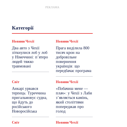
РЕКЛАМА
Гастрогід
Життя та гроші
Категорії
Здоровʼя
Знай Чехію
Корисне біженцям
Культура
Лайфстайл
Мандри
Мова
Новини Чехії
Новини Чехії
Новини України
Новини Чехії
Два авто з Чехії
Прага виділила 800
Освіта
Політика
Поради
зіткнулися лоб у лоб
тисяч крон на
Робота
Сад та город
Світ
у Німеччині: п’ятеро
добровільне
Спорт
ТехноМанія
Топ-новини
людей тяжко
повернення
Фоторепортаж
травмовані
українців: що
передбачає програма
Більше
Світ
Новини Чехії
Анкарі урвався
«Побачиш мене —
терпець: Туреччина
плач»: у Чехії з Лаби
пригальмовує судна,
з’являється камінь,
що йдуть до
який століттями
російського
попереджав про
Новоросійська
голод
Світ
Новини Чехії