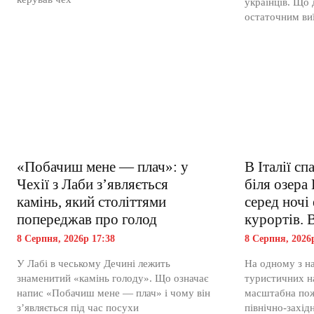
українців. Що
остаточним ви
«Побачиш мене — плач»: у
В Італії с
Чехії з Лаби з’являється
біля озера 
камінь, який століттями
серед ночі
попереджав про голод
курортів. 
8 Серпня, 2026р 17:38
8 Серпня, 2026
У Лабі в чеському Дечині лежить
На одному з н
знаменитий «камінь голоду». Що означає
туристичних на
напис «Побачиш мене — плач» і чому він
масштабна пож
з’являється під час посухи
північно-західн