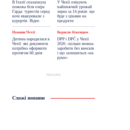
В Італії спалахнула
У Чехії очікують
пожежа біля озера
найнижчий урожай
Гарда: туристів серед
зерна за 14 років: що
ночі евакуювали з
буде з цінами на
курортів. Відео
продукти
Новини Чехії
Корисне біженцям
Дитина народилася в
DPP і DPČ у Чехії
Чехії: які документи
2026: скільки можна
потрібно оформити
заробити без внесків
протягом 60 днів
і що залишиться «на
руки»
РЕКЛАМА
Схожі новини