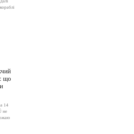
далі
 кораблі
жчий
в: що
ти
а 14
Ú не
рожаю