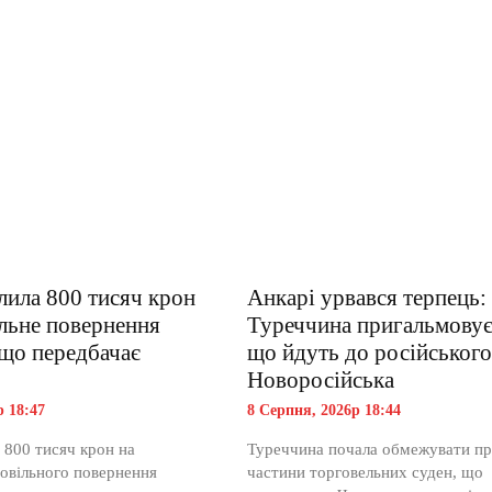
лила 800 тисяч крон
Анкарі урвався терпець:
льне повернення
Туреччина пригальмовує
 що передбачає
що йдуть до російськог
Новоросійська
р 18:47
8 Серпня, 2026р 18:44
 800 тисяч крон на
Туреччина почала обмежувати пр
овільного повернення
частини торговельних суден, що