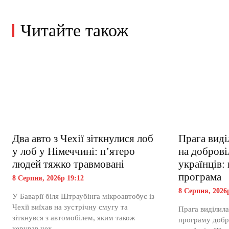
Читайте також
Два авто з Чехії зіткнулися лоб
Прага виді
у лоб у Німеччині: п’ятеро
на доброві
людей тяжко травмовані
українців:
програма
8 Серпня, 2026р 19:12
8 Серпня, 2026
У Баварії біля Штраубінга мікроавтобус із
Чехії виїхав на зустрічну смугу та
Прага виділила
зіткнувся з автомобілем, яким також
програму добр
керував чех