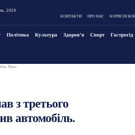
ня, 2026
КОНТАКТИ
ПРО НАС
КОРИСНІ КО
т
Політика
Культура
Здоровʼя
Спорт
Гастрогід
біль. Відео
ав з третього
ив автомобіль.