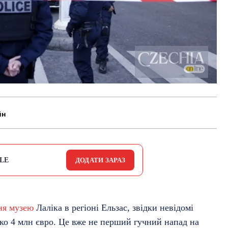
йн
LE
ДОДАТИ ЗАРАЗ
ня музею
Лаліка в регіоні Ельзас, звідки невідомі
ко 4 млн євро. Це вже не перший гучний напад на