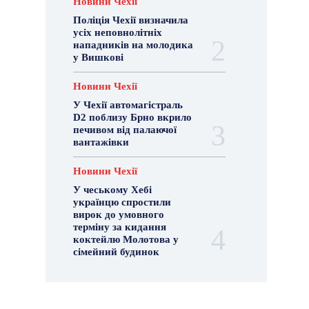
Новини Чехії
Поліція Чехії визначила
усіх неповнолітніх
нападників на молодика
у Вишкові
Новини Чехії
У Чехії автомагістраль
D2 поблизу Брно вкрило
печивом від палаючої
вантажівки
Новини Чехії
У чеському Хебі
українцю спростили
вирок до умовного
терміну за кидання
коктейлю Молотова у
сімейний будинок