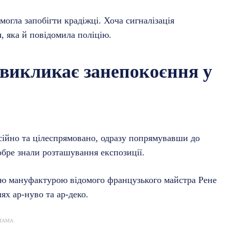
могла запобігти крадіжці. Хоча сигналізація
 яка й повідомила поліцію.
 викликає занепокоєння у
есійно та цілеспрямовано, одразу попрямувавши до
обре знали розташування експозиції.
ною мануфактурою відомого французького майстра Рене
лях ар-нуво та ар-деко.
ЛАМА