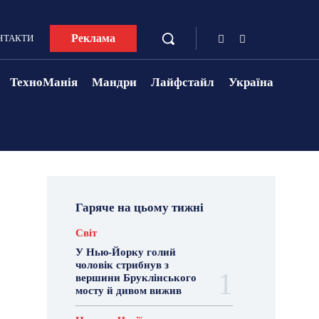
Реклама
НТАКТИ
ТехноМанія
Мандри
Лайфстайл
Україна
Гаряче на цьому тижні
Світ
У Нью-Йорку голий
чоловік стрибнув з
вершини Бруклінського
мосту й дивом вижив