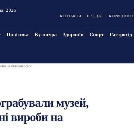
ня, 2026
КОНТАКТИ
ПРО НАС
КОРИСНІ КО
т
Політика
Культура
Здоровʼя
Спорт
Гастрогід
оби на мільйони євро
ограбували музей,
ні вироби на