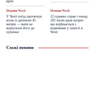
крон
Новини Чехії
Новини Чехії
У Чехії поїзд протягнув
12 судових справ і понад
візок із дитиною 45
105 тисяч крон витрат:
метрів — мати не
що відбувається з
відпускала його до
відмовами у захисті в
зупинки
Чехії
Схожі новини