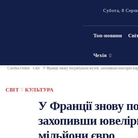
Субота, 8 Серп
Топ-новини
Сві
Чехія
Czechia-Online
Світ
У Франції знову пограбували музей, захопивши ювелірні вир
СВІТ
КУЛЬТУРА
У Франції знову п
захопивши ювелір
мільйони євро