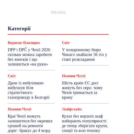
РЕКЛАМА
Гастрогід
Життя та гроші
Здоровʼя
Категорії
Знай Чехію
Корисне біженцям
Культура
Лайфстайл
Мандри
Мова
Новини України
Новини Чехії
Освіта
Корисне біженцям
Світ
Політика
Поради
Робота
Сад та город
DPP і DPČ у Чехії 2026:
У похоронному бюро
Світ
Спорт
ТехноМанія
Топ-новини
скільки можна заробити
Чикаго знайшли 56 тіл у
Фоторепортаж
без внесків і що
стані розкладання
залишиться «на руки»
Більше
Світ
Новини Чехії
Дрон із вибухівкою
Шість країн ЄС досі
вибухнув біля
живуть без євро: чому
стратегічного
Чехія тримається за
газопроводу в Болгарії
крону
Новини Чехії
Лайфстайл
Краї Чехії можуть
Кухні без верхніх шаф
залишитися без окремих
набирають популярності:
грошей на ремонти
де тепер зберігати крупи,
доріг: бракує до 4 млрд
спеції та всю техніку