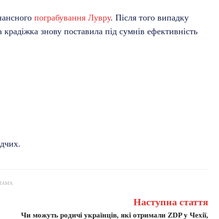
онансного
пограбування Лувру
. Після того випадку
а крадіжка знову поставила під сумнів ефективність
ідчих.
ЛАМА
Наступна стаття
Чи можуть родичі українців, які отримали ZDP у Чехії,