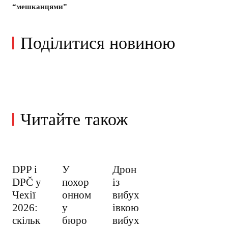
“мешканцями”
Поділитися новиною
Читайте також
DPP і
У
Дрон
DPČ у
похор
із
Чехії
онном
вибух
2026:
у
івкою
скільк
бюро
вибух