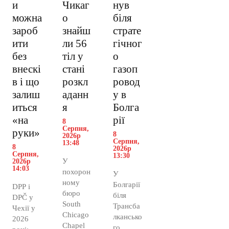
и
Чикаг
нув
можна
о
біля
зароб
знайш
страте
ити
ли 56
гічног
без
тіл у
о
внескі
стані
газоп
в і що
розкл
ровод
залиш
аданн
у в
иться
я
Болга
«на
рії
8
Серпня,
руки»
8
2026р
Серпня,
13:48
8
2026р
Серпня,
13:30
У
2026р
14:03
похорон
У
ному
Болгарії
DPP і
бюро
біля
DPČ у
South
Трансба
Чехії у
Chicago
лкансько
2026
Chapel
го