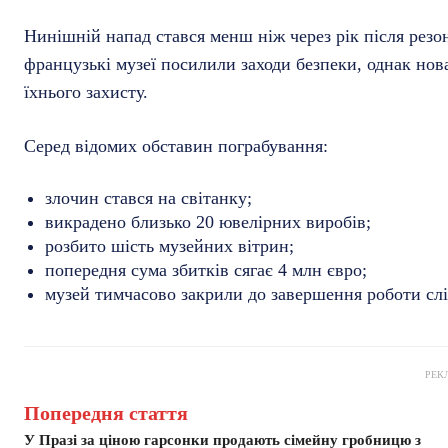
Нинішній напад стався менш ніж через рік після рез
французькі музеї посилили заходи безпеки, однак нов
їхнього захисту.
Серед відомих обставин пограбування:
злочин стався на світанку;
викрадено близько 20 ювелірних виробів;
розбито шість музейних вітрин;
попередня сума збитків сягає 4 млн євро;
музей тимчасово закрили до завершення роботи сл
РЕК
Попередня стаття
У Празі за ціною гарсонки продають сімейну гробницю з