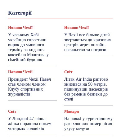
Гастрогід
Життя та гроші
Здоровʼя
Категорії
Знай Чехію
Корисне біженцям
Культура
Лайфстайл
Мандри
Мова
Новини України
Новини Чехії
Освіта
Новини Чехії
Новини Чехії
Політика
Поради
Робота
Сад та город
У чеському Хебі
У Чехії все більше дітей
Світ
Спорт
ТехноМанія
Топ-новини
українцю спростили
звертаються до кризових
Фоторепортаж
вирок до умовного
центрів через онлайн-
терміну за кидання
насильство та погрози
коктейлю Молотова у
Більше
сімейний будинок
Новини Чехії
Світ
Президент Чехії Павел
Літак Air India раптово
став членом членом
знизився на 90 метрів,
Клубу спортивних
підкинувши пасажирів
журналістів
без ременів безпеки до
стелі
Світ
Мандри
У Лондоні 47-річна
На пляжі у туристичному
жінка поранила ножем
раю хлопчик помер після
чотирьох чоловіків
укусу медузи