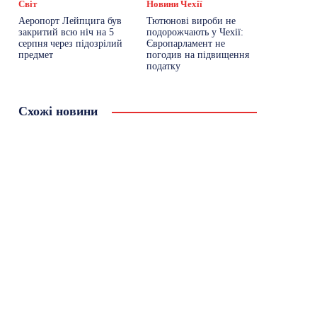
Світ
Новини Чехії
Аеропорт Лейпцига був
Тютюнові вироби не
закритий всю ніч на 5
подорожчають у Чехії:
серпня через підозрілий
Європарламент не
предмет
погодив на підвищення
податку
Схожі новини