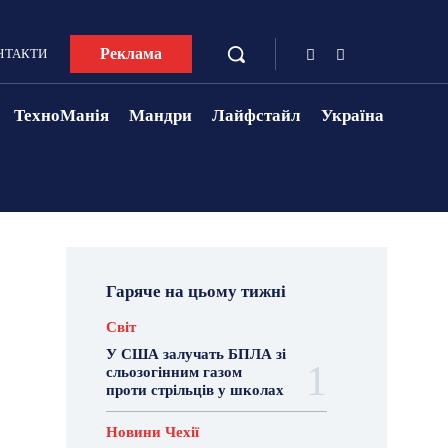
Реклама
НТАКТИ
ТехноМанія
Мандри
Лайфстайл
Україна
Гаряче на цьому тижні
Світ
У США залучать БПЛА зі
сльозогінним газом
проти стрільців у школах
Новини Чехії