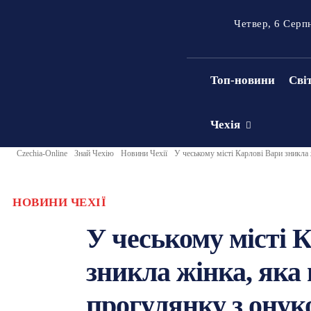
Четвер, 6 Серп
Топ-новини
Сві
Чехія
Czechia-Online
Знай Чехію
Новини Чехії
У чеському місті Карлові Вари зникла ж
НОВИНИ ЧЕХІЇ
У чеському місті 
зникла жінка, яка
прогулянку з онук