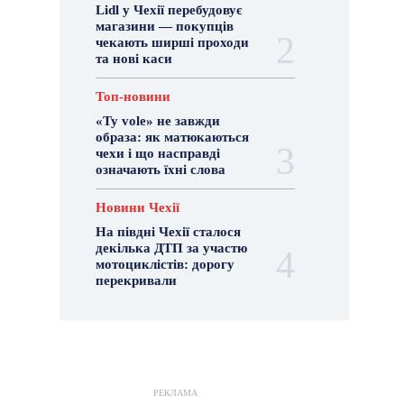
Lidl у Чехії перебудовує
магазини — покупців
чекають ширші проходи
та нові каси
Топ-новини
«Ty vole» не завжди
образа: як матюкаються
чехи і що насправді
означають їхні слова
Новини Чехії
На півдні Чехії сталося
декілька ДТП за участю
мотоциклістів: дорогу
перекривали
РЕКЛАМА