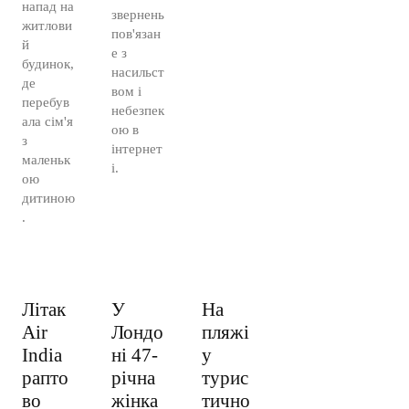
напад на
звернень
житлови
пов'язан
й
е з
будинок,
насильст
де
вом і
перебув
небезпек
ала сім'я
ою в
з
інтернет
маленьк
і.
ою
дитиною
.
Літак
У
На
Air
Лондо
пляжі
India
ні 47-
у
рапто
річна
турис
во
жінка
тично