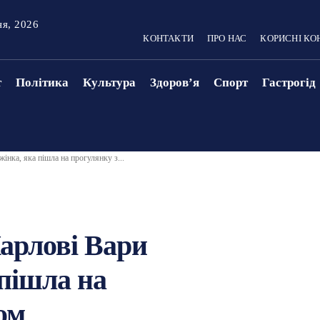
ня, 2026
КОНТАКТИ
ПРО НАС
КОРИСНІ КО
т
Політика
Культура
Здоровʼя
Спорт
Гастрогід
інка, яка пішла на прогулянку з...
Карлові Вари
 пішла на
ом