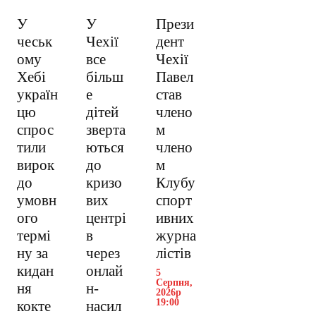
У
У
Прези
чеськ
Чехії
дент
ому
все
Чехії
Хебі
більш
Павел
україн
е
став
цю
дітей
члено
спрос
зверта
м
тили
ються
члено
вирок
до
м
до
кризо
Клубу
умовн
вих
спорт
ого
центрі
ивних
термі
в
журна
ну за
через
лістів
кидан
онлай
5
Серпня,
ня
н-
2026р
19:00
кокте
насил