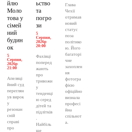
йлю
ьство
Глава
Моло
та
Чехії
това у
погро
отримав
новий
сімей
зи
статус
ний
5
поза
Серпня,
будин
2026р
політико
20:00
ок
ю. Його
багаторі
5
Фахівці
Серпня,
чне
поперед
2026р
захоплен
21:00
жають
ня
про
Апеляці
фотогра
тривожн
йний суд
фією
у
переглян
офіційно
тенденці
ув вирок
визнала
ю серед
у
професі
дітей та
резонан
йна
підлітків
сній
спільнот
.
справі
а.
Найбіль
про
ше