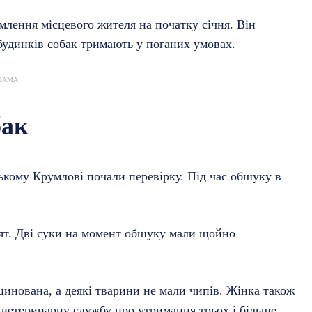
омлення місцевого жителя на початку січня. Він
 будинків собак тримають у поганих умовах.
ЛАМА
бак
ському Крумлові почали перевірку. Під час обшуку в
нят. Дві суки на момент обшуку мали щойно
цинована, а деякі тварини не мали чипів. Жінка також
а ветеринарну службу про утримання трьох і більше