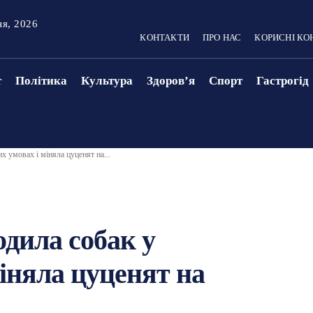
ня, 2026
КОНТАКТИ
ПРО НАС
КОРИСНІ КО
т
Політика
Культура
Здоровʼя
Спорт
Гастрогід
х умовах і міняла цуценят на...
одила собак у
міняла цуценят на