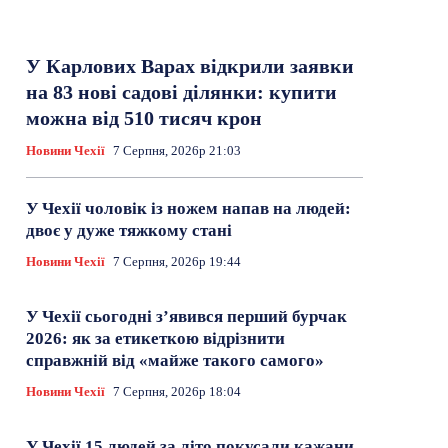
У Карлових Варах відкрили заявки
на 83 нові садові ділянки: купити
можна від 510 тисяч крон
Новини Чехії
7 Серпня, 2026р 21:03
У Чехії чоловік із ножем напав на людей:
двоє у дуже тяжкому стані
Новини Чехії
7 Серпня, 2026р 19:44
У Чехії сьогодні з’явився перший бурчак
2026: як за етикеткою відрізнити
справжній від «майже такого самого»
Новини Чехії
7 Серпня, 2026р 18:04
У Чехії 15 людей за літо покусали кажани