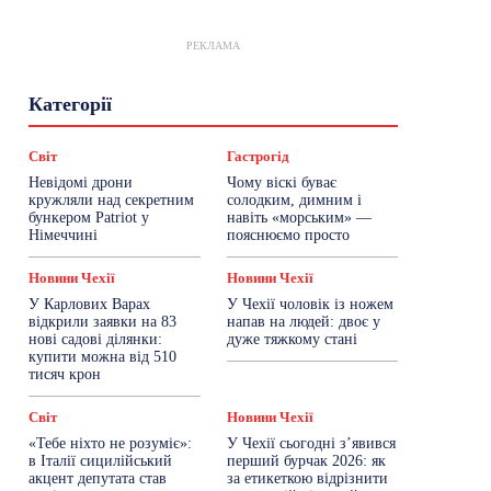
РЕКЛАМА
Гастрогід
Життя та гроші
Здоровʼя
Категорії
Знай Чехію
Корисне біженцям
Культура
Лайфстайл
Мандри
Мова
Новини України
Новини Чехії
Освіта
Світ
Гастрогід
Політика
Поради
Робота
Сад та город
Невідомі дрони
Чому віскі буває
Світ
Спорт
ТехноМанія
Топ-новини
кружляли над секретним
солодким, димним і
Фоторепортаж
бункером Patriot у
навіть «морським» —
Німеччині
пояснюємо просто
Більше
Новини Чехії
Новини Чехії
У Карлових Варах
У Чехії чоловік із ножем
відкрили заявки на 83
напав на людей: двоє у
нові садові ділянки:
дуже тяжкому стані
купити можна від 510
тисяч крон
Світ
Новини Чехії
«Тебе ніхто не розуміє»:
У Чехії сьогодні з’явився
в Італії сицилійський
перший бурчак 2026: як
акцент депутата став
за етикеткою відрізнити