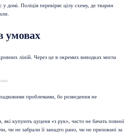
 у домі. Поліція перевіряє цілу схему, де тварин
али.
в умовах
кровних ліній. Через це в окремих виводках могла
ЛАМА
спадковими проблемами, бо розведення не
, які купують цуценя «з рук», часто не бачать повної
и, чи не забрали її занадто рано, чи не приховані за