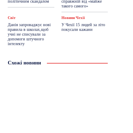
політичним скандалом
справжній від «майже
такого самого»
Світ
Новини Чехії
Данія запроваджує нові
У Чехії 15 людей за літо
правила в школах,щоб
покусали кажани
учні не списували за
допомоги штучного
інтелекту
Схожі новини