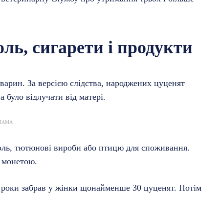
ль, сигарети і продукти
тварин. За версією слідства, народжених цуценят
 було відлучати від матері.
ЛАМА
голь, тютюнові вироби або птицю для споживання.
ю монетою.
и роки забрав у жінки щонайменше 30 цуценят. Потім