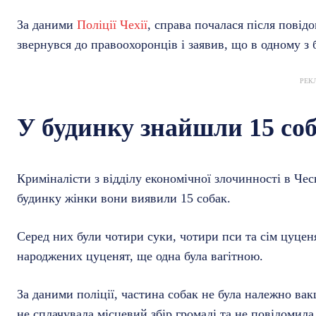
За даними
Поліції Чехії
, справа почалася після повід
звернувся до правоохоронців і заявив, що в одному з
РЕК
У будинку знайшли 15 со
Криміналісти з відділу економічної злочинності в Че
будинку жінки вони виявили 15 собак.
Серед них були чотири суки, чотири пси та сім цуце
народжених цуценят, ще одна була вагітною.
За даними поліції, частина собак не була належно вак
не сплачувала місцевий збір громаді та не повідомил