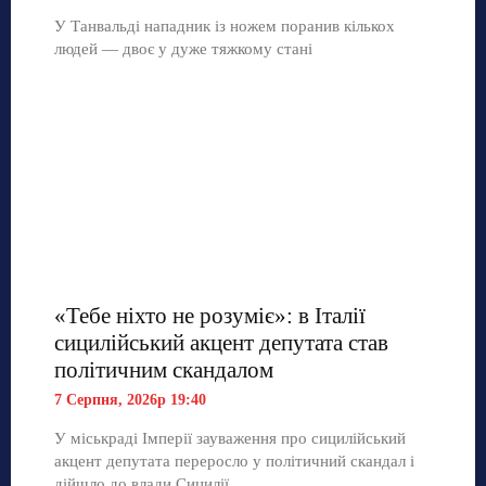
У Танвальді нападник із ножем поранив кількох
людей — двоє у дуже тяжкому стані
«Тебе ніхто не розуміє»: в Італії
сицилійський акцент депутата став
політичним скандалом
7 Серпня, 2026р 19:40
У міськраді Імперії зауваження про сицилійський
акцент депутата переросло у політичний скандал і
дійшло до влади Сицилії