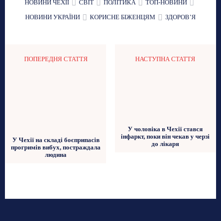
НОВИНИ ЧЕХІЇ
СВІТ
ПОЛІТИКА
ТОП-НОВИНИ
НОВИНИ УКРАЇНИ
КОРИСНЕ БІЖЕНЦЯМ
ЗДОРОВʼЯ
ПОПЕРЕДНЯ СТАТТЯ
НАСТУПНА СТАТТЯ
У чоловіка в Чехії стався
інфаркт, поки він чекав у черзі
У Чехії на складі боєприпасів
до лікаря
прогримів вибух, постраждала
людина