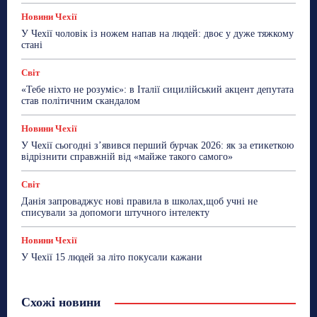
Новини Чехії
У Чехії чоловік із ножем напав на людей: двоє у дуже тяжкому
стані
Світ
«Тебе ніхто не розуміє»: в Італії сицилійський акцент депутата
став політичним скандалом
Новини Чехії
У Чехії сьогодні з’явився перший бурчак 2026: як за етикеткою
відрізнити справжній від «майже такого самого»
Світ
Данія запроваджує нові правила в школах,щоб учні не
списували за допомоги штучного інтелекту
Новини Чехії
У Чехії 15 людей за літо покусали кажани
Схожі новини