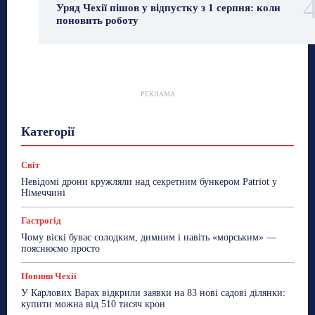
Уряд Чехії пішов у відпустку з 1 серпня: коли
поновить роботу
РЕКЛАМА
Гастрогід
Життя та гроші
Здоровʼя
Категорії
Знай Чехію
Корисне біженцям
Культура
Лайфстайл
Мандри
Мова
Новини України
Новини Чехії
Освіта
Політика
Поради
Світ
Робота
Сад та город
Світ
Спорт
Невідомі дрони кружляли над секретним бункером Patriot у
ТехноМанія
Топ-новини
Фоторепортаж
Німеччині
Більше
Гастрогід
Чому віскі буває солодким, димним і навіть «морським» —
пояснюємо просто
Новини Чехії
У Карлових Варах відкрили заявки на 83 нові садові ділянки:
купити можна від 510 тисяч крон