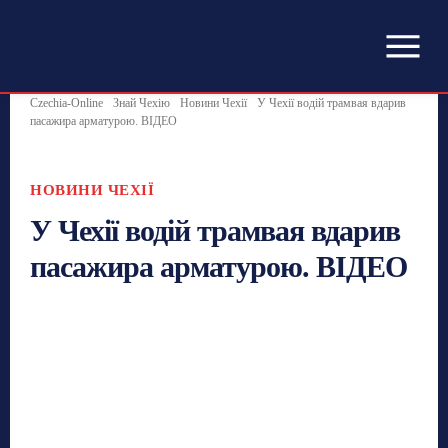
Czechia-Online
Знай Чехію
Новини Чехії
У Чехії водій трамвая вдарив
пасажира арматурою. ВІДЕО
НОВИНИ ЧЕХІЇ
У Чехії водій трамвая вдарив
пасажира арматурою. ВІДЕО