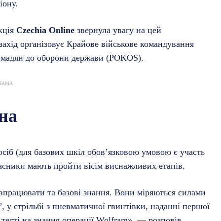
іону.
акція
Czechia Online
звернула увагу на цей
 захід організовує Крайове військове командування
ромадян до оборони держави (POKOS).
ЛАМА
їна
осіб (для базових шкіл обов’язковою умовою є участь
асники мають пройти вісім виснажливих етапів.
івпрацювати та базові знання. Вони міряються силами
”, у стрільбі з пневматичної гвинтівки, наданні першої
 тесті на знання операції Wolfram», — розповів