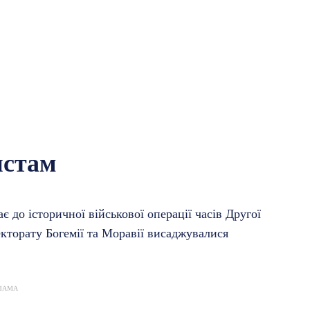
истам
є до історичної військової операції часів Другої
екторату Богемії та Моравії висаджувалися
ЛАМА