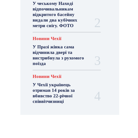
У чеському Наході
відпочивальникам
відкритого басейну
видали два кубічних
метри снігу. ФОТО
Новини Чехії
У Празі жінка сама
відчинила двері та
вистрибнула з рухомого
поїзда
Новини Чехії
У Чехії українець
отримав 14 років за
вбивство 22-річної
співвітчизниці