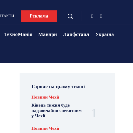
Реклама
НТАКТИ
ТехноМанія
Мандри
Лайфстайл
Україна
Гаряче на цьому тижні
Новини Чехії
Кінець тижня буде
надзвичайно спекотним
у Чехії
Новини Чехії