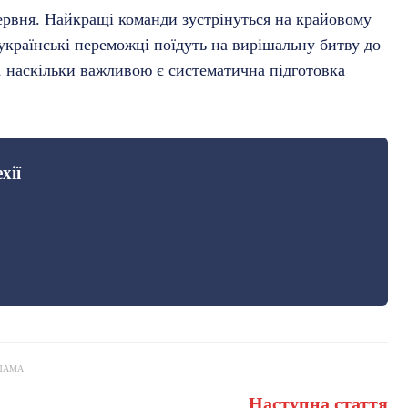
червня. Найкращі команди зустрінуться на крайовому
сеукраїнські переможці поїдуть на вирішальну битву до
, наскільки важливою є систематична підготовка
хії
ЛАМА
Наступна стаття