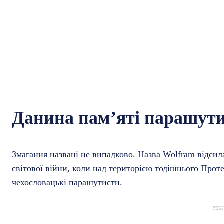
Данина пам’яті парашут
Змагання названі не випадково. Назва Wolfram відсила
світової війни, коли над територією тодішнього Прот
чехословацькі парашутисти.
РЕК