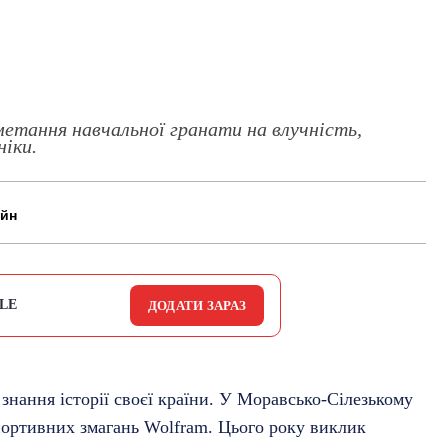
метання навчальної гранати на влучність,
ніки.
айн
LE
ДОДАТИ ЗАРАЗ
знання історії своєї країни. У Моравсько-Сілезькому
портивних змагань Wolfram. Цього року виклик