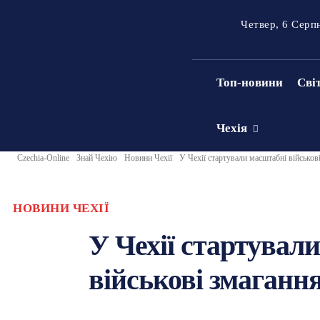
Четвер, 6 Серп
Топ-новини
Сві
Чехія
Czechia-Online
Знай Чехію
Новини Чехії
У Чехії стартували масштабні військов
НОВИНИ ЧЕХІЇ
У Чехії стартувал
військові змаганн