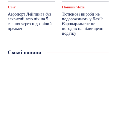
Світ
Новини Чехії
Аеропорт Лейпцига був
Тютюнові вироби не
закритий всю ніч на 5
подорожчають у Чехії:
серпня через підозрілий
Європарламент не
предмет
погодив на підвищення
податку
Схожі новини