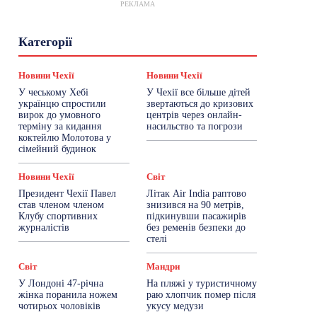
РЕКЛАМА
Гастрогід
Життя та гроші
Здоровʼя
Категорії
Знай Чехію
Корисне біженцям
Культура
Лайфстайл
Мандри
Мова
Новини України
Новини Чехії
Освіта
Новини Чехії
Новини Чехії
Політика
Поради
Робота
Сад та город
У чеському Хебі
У Чехії все більше дітей
Світ
Спорт
ТехноМанія
Топ-новини
українцю спростили
звертаються до кризових
Фоторепортаж
вирок до умовного
центрів через онлайн-
терміну за кидання
насильство та погрози
коктейлю Молотова у
Більше
сімейний будинок
Новини Чехії
Світ
Президент Чехії Павел
Літак Air India раптово
став членом членом
знизився на 90 метрів,
Клубу спортивних
підкинувши пасажирів
журналістів
без ременів безпеки до
стелі
Світ
Мандри
У Лондоні 47-річна
На пляжі у туристичному
жінка поранила ножем
раю хлопчик помер після
чотирьох чоловіків
укусу медузи