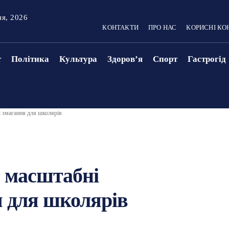
ня, 2026
КОНТАКТИ
ПРО НАС
КОРИСНІ КО
т
Політика
Культура
Здоровʼя
Спорт
Гастрогід
і змагання для школярів
и масштабні
я для школярів