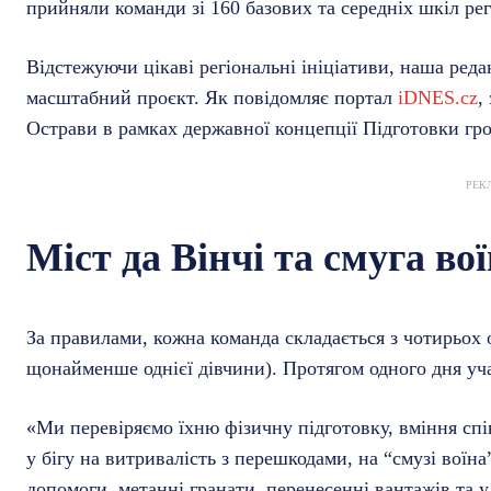
прийняли команди зі 160 базових та середніх шкіл рег
Відстежуючи цікаві регіональні ініціативи, наша ред
масштабний проєкт. Як повідомляє портал
iDNES.cz
,
Острави в рамках державної концепції Підготовки г
РЕК
Міст да Вінчі та смуга во
За правилами, кожна команда складається з чотирьох 
щонайменше однієї дівчини). Протягом одного дня уч
«Ми перевіряємо їхню фізичну підготовку, вміння сп
у бігу на витривалість з перешкодами, на “смузі воїна
допомоги, метанні гранати, перенесенні вантажів та у