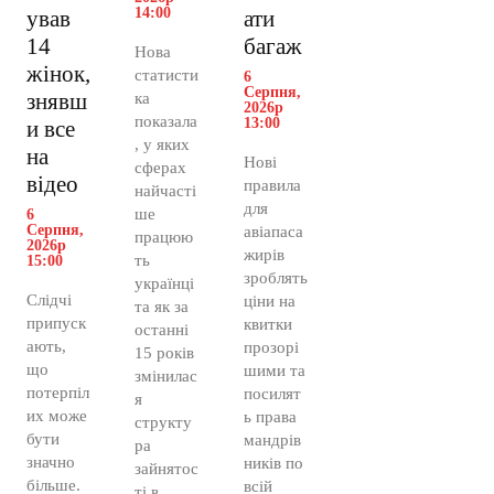
14:00
ував
ати
14
багаж
Нова
жінок,
статисти
6
Серпня,
знявш
ка
2026р
показала
13:00
и все
, у яких
на
Нові
сферах
відео
правила
найчасті
для
ше
6
Серпня,
авіапаса
працюю
2026р
жирів
ть
15:00
зроблять
українці
Слідчі
ціни на
та як за
припуск
квитки
останні
ають,
прозорі
15 років
що
шими та
змінилас
потерпіл
посилят
я
их може
ь права
структу
бути
мандрів
ра
значно
ників по
зайнятос
більше.
всій
ті в