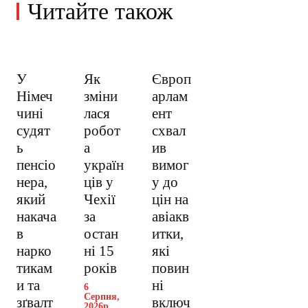
Читайте також
У
Як
Європ
Німеч
зміни
арлам
чині
лася
ент
судят
робот
схвал
ь
а
ив
пенсіо
україн
вимог
нера,
ців у
у до
який
Чехії
цін на
накача
за
авіакв
в
остан
итки,
нарко
ні 15
які
тикам
років
повин
и та
ні
6
Серпня,
зґвалт
включ
2026р