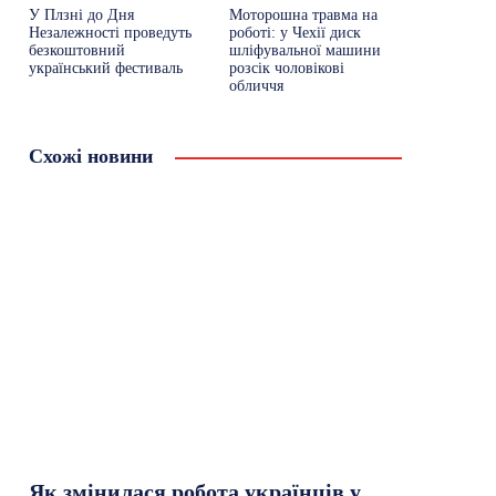
У Плзні до Дня
Моторошна травма на
Незалежності проведуть
роботі: у Чехії диск
безкоштовний
шліфувальної машини
український фестиваль
розсік чоловікові
обличчя
Схожі новини
Як змінилася робота українців у