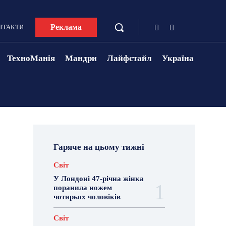
Реклама
НТАКТИ
ТехноМанія
Мандри
Лайфстайл
Україна
Гаряче на цьому тижні
Світ
У Лондоні 47-річна жінка
поранила ножем
чотирьох чоловіків
Світ