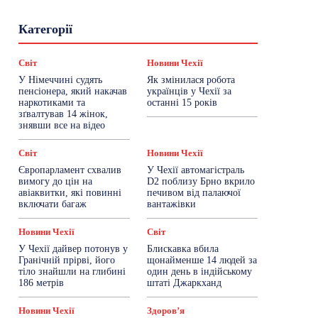
Гастрогід
Життя та гроші
Здоровʼя
Категорії
Знай Чехію
Корисне біженцям
Культура
Лайфстайл
Мандри
Мова
Новини України
Новини Чехії
Освіта
Світ
Новини Чехії
Політика
Поради
Робота
Сад та город
У Німеччині судять
Як змінилася робота
Світ
Спорт
ТехноМанія
Топ-новини
пенсіонера, який накачав
українців у Чехії за
Фоторепортаж
наркотиками та
останні 15 років
зґвалтував 14 жінок,
знявши все на відео
Більше
Світ
Новини Чехії
Європарламент схвалив
У Чехії автомагістраль
вимогу до цін на
D2 поблизу Брно вкрило
авіаквитки, які повинні
печивом від палаючої
включати багаж
вантажівки
Новини Чехії
Світ
У Чехії дайвер потонув у
Блискавка вбила
Гранічній прірві, його
щонайменше 14 людей за
тіло знайшли на глибині
один день в індійському
186 метрів
штаті Джаркханд
Новини Чехії
Здоровʼя