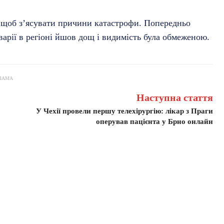
 щоб з’ясувати причини катастрофи. Попередньо
варії в регіоні йшов дощ і видимість була обмеженою.
ЛАМА
Наступна стаття
У Чехії провели першу телехірургію: лікар з Праги
оперував пацієнта у Брно онлайн