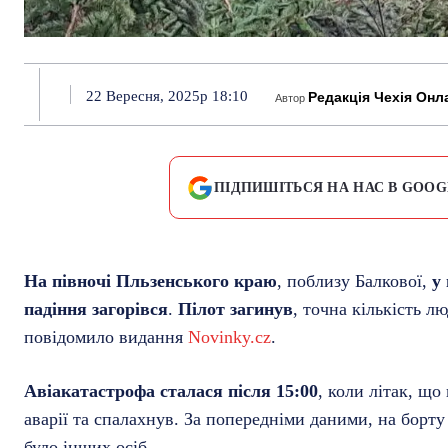
22 Вересня, 2025р 18:10
Редакція Чехія Онл
Автор
ПІДПИШІТЬСЯ НА НАС В GOOG
На півночі Пльзенського краю
, поблизу Балкової,
у
падіння загорівся
.
Пілот загинув
, точна кількість 
повідомило видання
Novinky.cz
.
Авіакатастрофа сталася після 15:00
, коли літак, щ
аварії та спалахнув. За попередніми даними, на борту
було інших осіб.