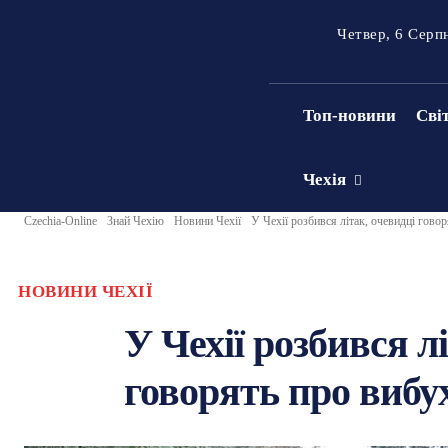
Четвер, 6 Серп
Топ-новини
Сві
Чехія
Czechia-Online
Знай Чехію
Новини Чехії
У Чехії розбився літак, очевидці говор
НОВИНИ ЧЕХІЇ
У Чехії розбився л
говорять про вибух