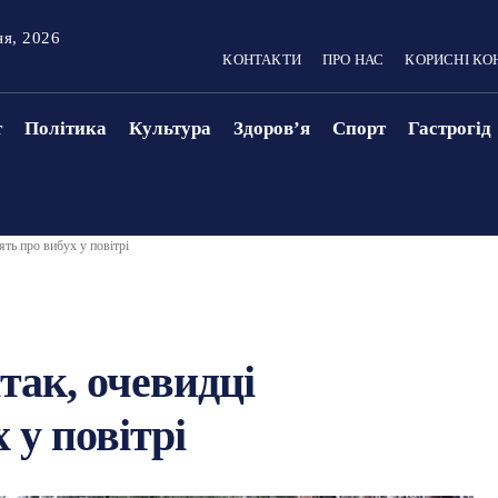
ня, 2026
КОНТАКТИ
ПРО НАС
КОРИСНІ КО
т
Політика
Культура
Здоровʼя
Спорт
Гастрогід
ять про вибух у повітрі
ітак, очевидці
 у повітрі