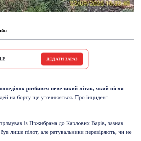
айн
LE
ДОДАТИ ЗАРАЗ
 понеділок розбився невеликий літак, який після
людей на борту ще уточнюється. Про інцидент
о прямував із Пржибрама до Карлових Варів, зазнав
 був лише пілот, але рятувальники перевіряють, чи не