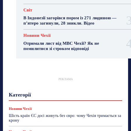
Світ
В Індонезії загорівся пором із 271 людиною —
п’ятеро загинули, 28 зникли. Відео
Новини Чехії
Отримали лист від МВС Чехії? Як не
помилитися зі строком відповіді
РЕКЛАМА
Гастрогід
Життя та гроші
Здоровʼя
Категорії
Знай Чехію
Корисне біженцям
Культура
Лайфстайл
Мандри
Мова
Новини України
Новини Чехії
Освіта
Політика
Поради
Новини Чехії
Робота
Сад та город
Світ
Спорт
Шість країн ЄС досі живуть без євро: чому Чехія тримається за
ТехноМанія
Топ-новини
Фоторепортаж
крону
Більше