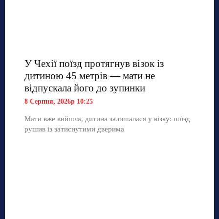
У Чехії поїзд протягнув візок із
дитиною 45 метрів — мати не
відпускала його до зупинки
8 Серпня, 2026р 10:25
Мати вже вийшла, дитина залишалася у візку: поїзд
рушив із затиснутими дверима