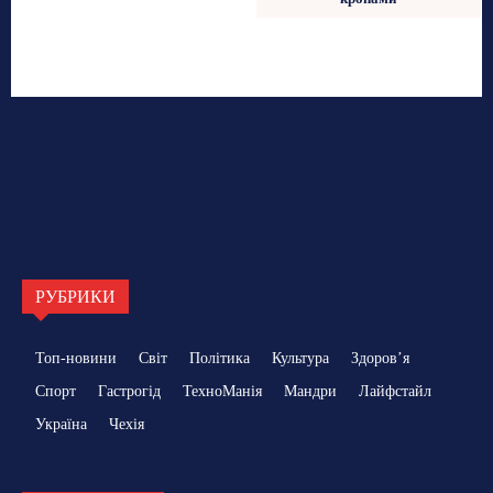
РУБРИКИ
Топ-новини
Світ
Політика
Культура
Здоровʼя
Спорт
Гастрогід
ТехноМанія
Мандри
Лайфстайл
Україна
Чехія