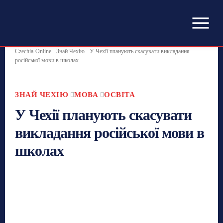
Czechia-Online
Знай Чехію
У Чехії планують скасувати викладання
російської мови в школах
ЗНАЙ ЧЕХІЮ
МОВА
ОСВІТА
У Чехії планують скасувати
викладання російської мови в
школах