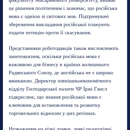
факультету Масарикового університету, вважає
це рішення політичним і зазначає, що російська
мова є однією зі світових мов. Підтримувачі
збереження викладання російської планують
подати петицію проти її скасування.
Представники роботодавців також висловлюють
занепокоєння, оскільки російська мова є
важливою для бізнесу в країнах колишнього
Радянського Союзу, де англійська не є широко
вживаною. Директор зовнішньоекономічного
відділу Господарської палати ЧР Їржі Гансл
підкреслює, що знання російської мови є
ключовим для встановлення та розвитку
торговельних відносин у цих регіонах.
Незважаючи на різні думки, деякі педагогічні