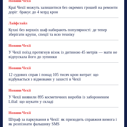
Новини Чехії
Краї Чехії можуть залишитися без окремих грошей на ремонти
доріг: бракує до 4 млрд крон
Лайфстайл
Кухні без верхніх шаф набирають популярності: де тепер
зберігати крупи, спеції та всю техніку
Новини Чехії
У Чехії поїзд протягнув візок із дитиною 45 метрів — мати не
відпускала його до зупинки
Новини Чехії
12 судових справ і понад 105 тисяч крон витрат: що
відбувається з відмовами у захисті в Чехії
Новини Чехії
У Чехії виявили 895 косметичних виробів із забороненим
Lilial: що шукати у складі
Новини Чехії
Штраф за паркування в Чехії: як приходить справжня вимога і
як розпізнати фальшиву SMS