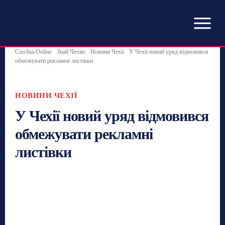
Czechia-Online
Знай Чехію
Новини Чехії
У Чехії новий уряд відмовився
обмежувати рекламні листівки
НОВИНИ ЧЕХІЇ
У Чехії новий уряд відмовився
обмежувати рекламні
листівки