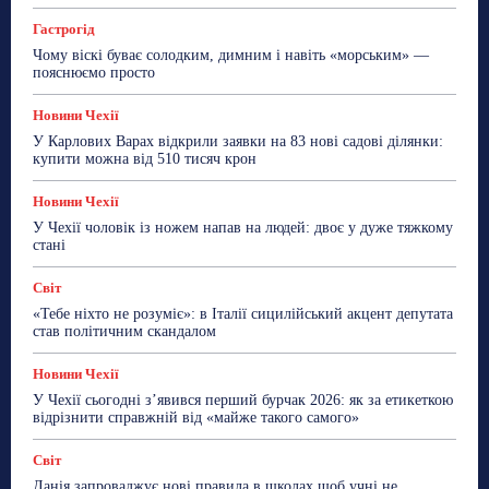
Гастрогід
Чому віскі буває солодким, димним і навіть «морським» —
пояснюємо просто
Новини Чехії
У Карлових Варах відкрили заявки на 83 нові садові ділянки:
купити можна від 510 тисяч крон
Новини Чехії
У Чехії чоловік із ножем напав на людей: двоє у дуже тяжкому
стані
Світ
«Тебе ніхто не розуміє»: в Італії сицилійський акцент депутата
став політичним скандалом
Новини Чехії
У Чехії сьогодні з’явився перший бурчак 2026: як за етикеткою
відрізнити справжній від «майже такого самого»
Світ
Данія запроваджує нові правила в школах,щоб учні не