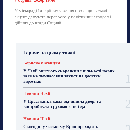
7 Серпня, 2026р 19:40
У міськраді Імперії зауваження про сицилійський
акцент депутата переросло у політичний скандал і
дійшло до влади Сицилії
Гаряче на цьому тижні
Корисне біженцям
У Чехії очікують скорочення кількості нових
заяв на тимчасовий захист на десятки
відсотків
Новини Чехії
У Празі жінка сама відчинила двері та
вистрибнула з рухомого поїзда
Новини Чехії
Сьогодні у чеському Брно проходить