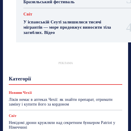
Бразильський фестиваль
Світ
У іспанській Сеуті залишилися тисячі
мігрантів — море продовжує виносити тіла
загиблих. Відео
РЕКЛАМА
Гастрогід
Життя та гроші
Здоровʼя
Категорії
Знай Чехію
Корисне біженцям
Культура
Лайфстайл
Мандри
Мова
Новини України
Новини Чехії
Освіта
Політика
Поради
Новини Чехії
Робота
Сад та город
Світ
Спорт
Ліків немає в аптеках Чехії: як знайти препарат, отримати
ТехноМанія
Топ-новини
Фоторепортаж
заміну і купити його за кордоном
Більше
Світ
Невідомі дрони кружляли над секретним бункером Patriot у
Німеччині