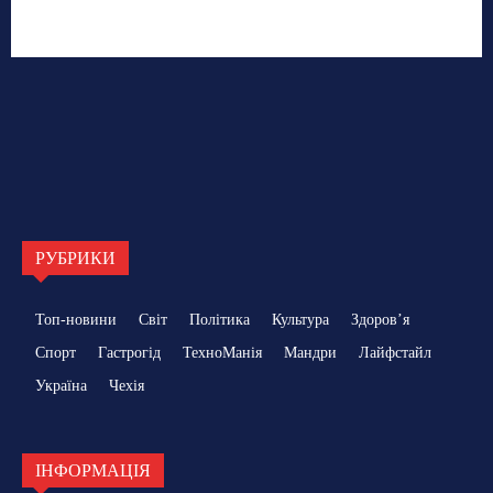
РУБРИКИ
Топ-новини
Світ
Політика
Культура
Здоровʼя
Спорт
Гастрогід
ТехноМанія
Мандри
Лайфстайл
Україна
Чехія
ІНФОРМАЦІЯ