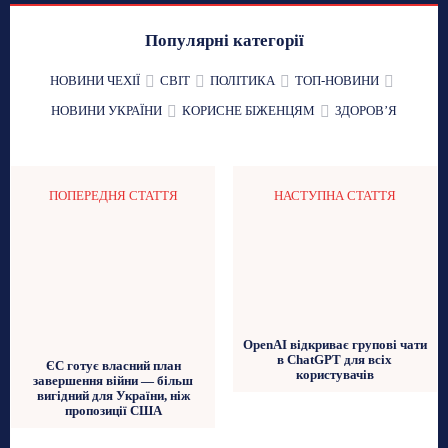
Популярні категорії
НОВИНИ ЧЕХІЇ
СВІТ
ПОЛІТИКА
ТОП-НОВИНИ
НОВИНИ УКРАЇНИ
КОРИСНЕ БІЖЕНЦЯМ
ЗДОРОВʼЯ
ПОПЕРЕДНЯ СТАТТЯ
НАСТУПНА СТАТТЯ
OpenAI відкриває групові чати
в ChatGPT для всіх
ЄС готує власний план
користувачів
завершення війни — більш
вигідний для України, ніж
пропозиції США