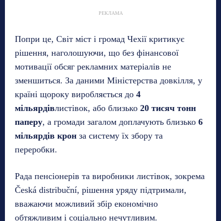
РЕКЛАМА
Попри це, Світ міст і громад Чехії критикує
рішення, наголошуючи, що без фінансової
мотивації обсяг рекламних матеріалів не
зменшиться. За даними Міністерства довкілля, у
країні щороку виробляється до
4
мільярдів
листівок, або близько
20 тисяч тонн
паперу
, а громади загалом доплачують близько
6
мільярдів крон
за систему їх збору та
переробки.
Рада пенсіонерів та виробники листівок, зокрема
Česká distribuční, рішення уряду підтримали,
вважаючи можливий збір економічно
обтяжливим і соціально нечутливим.