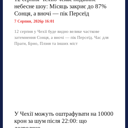
небесне шоу: Місяць закриє до 87%
Сонця, а вночі — пік Персеїд
7 Серпня, 2026р 16:01
12 серпня у Чехії буде видно велике часткове
затемнення Сонця, а вночі — пік Персеїд. Час для
Праги, Брно, Плзня та інших міст
У Чехії можуть оштрафувати на 10000
крон за шум після 22:00: що
дозволено