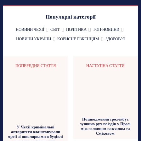
Популярні категорії
НОВИНИ ЧЕХІЇ
СВІТ
ПОЛІТИКА
ТОП-НОВИНИ
НОВИНИ УКРАЇНИ
КОРИСНЕ БІЖЕНЦЯМ
ЗДОРОВʼЯ
ПОПЕРЕДНЯ СТАТТЯ
НАСТУПНА СТАТТЯ
Пошкоджений тролейбус
зупинив рух поїздів у Празі
У Чехії кримінальні
між головним вокзалом та
авторитети влаштовували
Сміховом
оргії зі школярками в будівлі