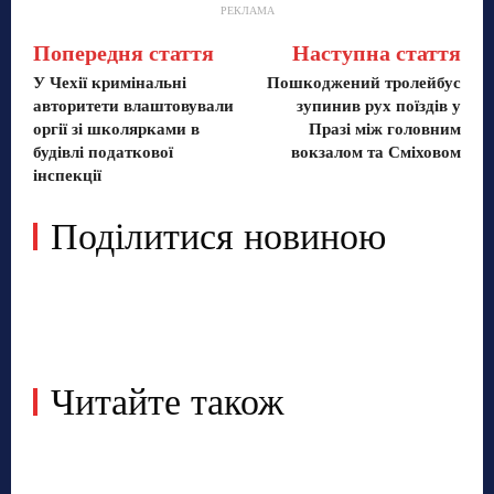
РЕКЛАМА
Попередня стаття
Наступна стаття
У Чехії кримінальні
Пошкоджений тролейбус
авторитети влаштовували
зупинив рух поїздів у
оргії зі школярками в
Празі між головним
будівлі податкової
вокзалом та Сміховом
інспекції
Поділитися новиною
Читайте також