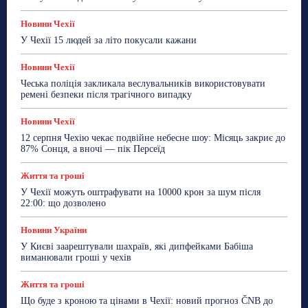
Новини Чехії
У Чехії 15 людей за літо покусали кажани
Новини Чехії
Чеська поліція закликала веслувальників використовувати
ремені безпеки після трагічного випадку
Новини Чехії
12 серпня Чехію чекає подвійне небесне шоу: Місяць закриє до
87% Сонця, а вночі — пік Персеїд
Життя та гроші
У Чехії можуть оштрафувати на 10000 крон за шум після
22:00: що дозволено
Новини України
У Києві заарештували шахраїв, які дипфейками Бабіша
виманювали гроші у чехів
Життя та гроші
Що буде з кроною та цінами в Чехії: новий прогноз ČNB до