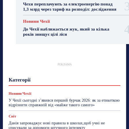
Чехи переплачують за електроенергію понад
1,3 млрд через тариф на розподіл: дослідження
Новини Чехії
До Чехії наближається жук, який за кілька
років знищує цілі ліси
РЕКЛАМА
Гастрогід
Життя та гроші
Здоровʼя
Категорії
Знай Чехію
Корисне біженцям
Культура
Лайфстайл
Мандри
Мова
Новини України
Новини Чехії
Освіта
Політика
Поради
Новини Чехії
Робота
Сад та город
Світ
Спорт
У Чехії сьогодні з’явився перший бурчак 2026: як за етикеткою
ТехноМанія
Топ-новини
Фоторепортаж
відрізнити справжній від «майже такого самого»
Більше
Світ
Данія запроваджує нові правила в школах,щоб учні не
списували за допомоги штучного інтелекту