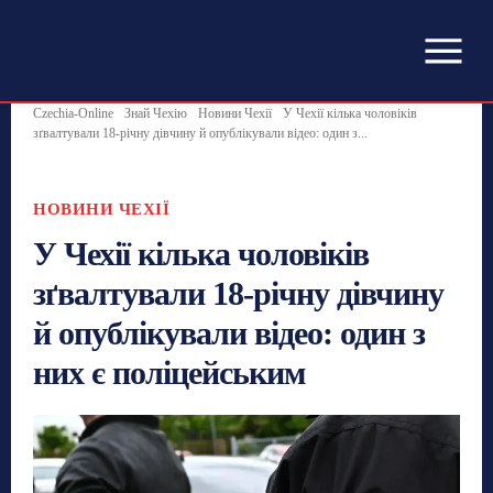
Czechia-Online
Знай Чехію
Новини Чехії
У Чехії кілька чоловіків
зґвалтували 18-річну дівчину й опублікували відео: один з...
НОВИНИ ЧЕХІЇ
У Чехії кілька чоловіків
зґвалтували 18-річну дівчину
й опублікували відео: один з
них є поліцейським