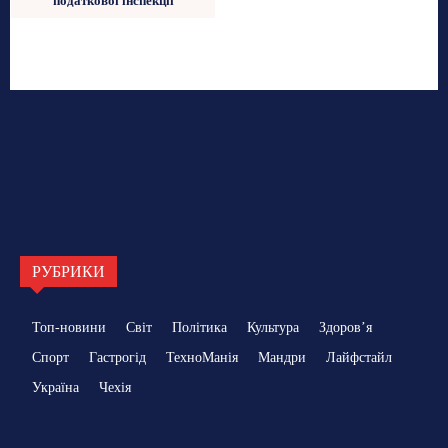
податкової інспекції
РУБРИКИ
Топ-новини
Світ
Політика
Культура
Здоровʼя
Спорт
Гастрогід
ТехноМанія
Мандри
Лайфстайл
Україна
Чехія