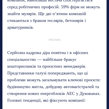
компаній, найбільша нестача спостерігається
серед робітничих професій. 59% фірм не можуть
знайти мулярів. Ще дві п’ятини компаній
стикаються з браком теслярів, бетонярів і
арматурників.
РЕКЛАМА
Серйозна кадрова діра помітна і в офісних
спеціальностях — найбільше бракує
кошторисників та проєктних менеджерів.
Представники галузі попереджають, що ці
проблеми можуть загальмувати ключові проєкти:
будівництво житла, добудову автомагістралей та
створення нових енергоблоків АЕС у Дукованах.
Головні тенденції, які фіксують компанії: