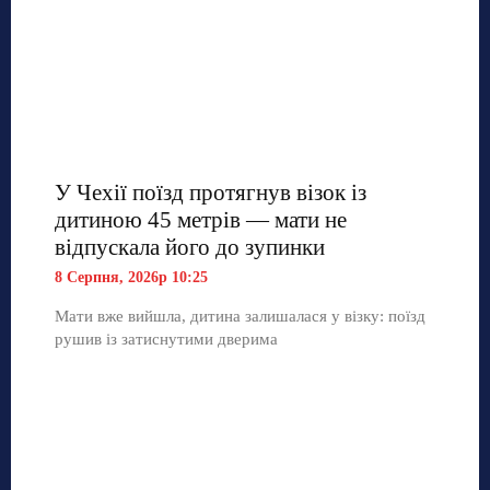
У Чехії поїзд протягнув візок із
дитиною 45 метрів — мати не
відпускала його до зупинки
8 Серпня, 2026р 10:25
Мати вже вийшла, дитина залишалася у візку: поїзд
рушив із затиснутими дверима