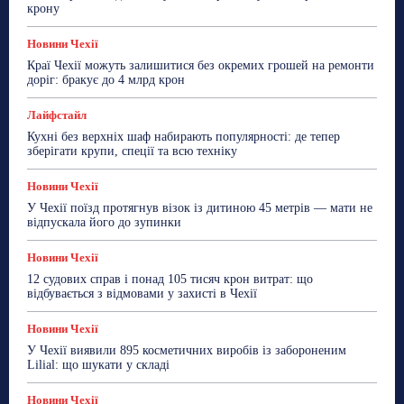
ТехноМанія
Топ-новини
Фоторепортаж
крону
Більше
Новини Чехії
Краї Чехії можуть залишитися без окремих грошей на ремонти
доріг: бракує до 4 млрд крон
Лайфстайл
Кухні без верхніх шаф набирають популярності: де тепер
зберігати крупи, спеції та всю техніку
Новини Чехії
У Чехії поїзд протягнув візок із дитиною 45 метрів — мати не
відпускала його до зупинки
Новини Чехії
12 судових справ і понад 105 тисяч крон витрат: що
відбувається з відмовами у захисті в Чехії
Новини Чехії
У Чехії виявили 895 косметичних виробів із забороненим
Lilial: що шукати у складі
Новини Чехії