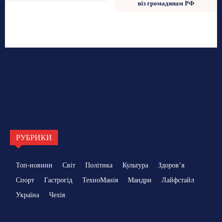
віз громадянам РФ
РУБРИКИ
Топ-новини
Світ
Політика
Культура
Здоровʼя
Спорт
Гастрогід
ТехноМанія
Мандри
Лайфстайл
Україна
Чехія