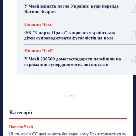
У Чехії змінять посла України: куди перейде
Василь Зварич
Новини Чехії
ФК “Спарта Прага” запросив українських
дітей супроводжувати футболістів на поле
Новини Чехії
У Чехії 238500 домогосподарств перейшли на
отримання супердопомоги: які виплати
РЕКЛАМА
Гастрогід
Життя та гроші
Здоровʼя
Категорії
Знай Чехію
Корисне біженцям
Культура
Лайфстайл
Мандри
Мова
Новини України
Новини Чехії
Освіта
Політика
Поради
Новини Чехії
Робота
Сад та город
Світ
Спорт
Шість країн ЄС досі живуть без євро: чому Чехія тримається за