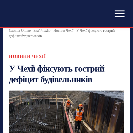
Czechia-Online
Знай Чехію
Новини Чехії
У Чехії фіксують гострий
дефіцит будівельників
НОВИНИ ЧЕХІЇ
У Чехії фіксують гострий
дефіцит будівельників