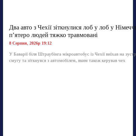
Два авто з Чехії зіткнулися лоб у лоб у Німечч
п’ятеро людей тяжко травмовані
8 Серпня, 2026р 19:12
У Баварії біля Штраубінга мікроавтобус із Чехії виїхав на зуст
смугу та зіткнувся з автомобілем, яким також керував чех