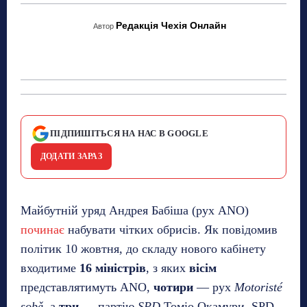
Редакція Чехія Онлайн
Автор
ПІДПИШІТЬСЯ НА НАС В GOOGLE
ДОДАТИ ЗАРАЗ
Майбутній уряд Андрея Бабіша (рух ANO)
починає
набувати чітких обрисів. Як повідомив
політик 10 жовтня, до складу нового кабінету
входитиме
16 міністрів
, з яких
вісім
представлятимуть ANO,
чотири
— рух
Motoristé
sobě
, а
три
— партію
SPD
Томіо Окамури. SPD,