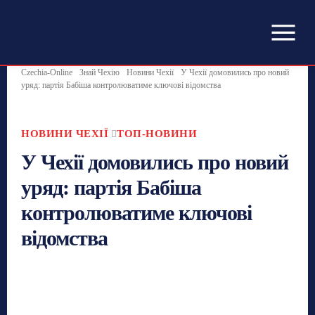
Czechia-Online
Знай Чехію
Новини Чехії
У Чехії домовились про новий
уряд: партія Бабіша контролюватиме ключові відомства
НОВИНИ ЧЕХІЇ
ТОП-НОВИНИ
У Чехії домовились про новий
уряд: партія Бабіша
контролюватиме ключові
відомства