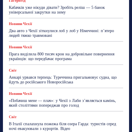
Гастрогід
Більше
Кабачків уже нікуди дівати? Зробіть реліш — 5 банок
універсальної закрутки на зиму
Новини Чехії
Два авто з Чехії зіткнулися лоб у лоб у Німеччині: п’ятеро
людей тяжко травмовані
Новини Чехії
Прага виділила 800 тисяч крон на добровільне повернення
українців: що передбачає програма
Світ
Анкарі урвався терпець: Туреччина пригальмовує судна, що
йдуть до російського Новоросійська
Новини Чехії
«Побачиш мене — плач»: у Чехії з Лаби з’являється камінь,
який століттями попереджав про голод
Світ
В Італії спалахнула пожежа біля озера Гарда: туристів серед
ночі евакуювали з курортів. Відео