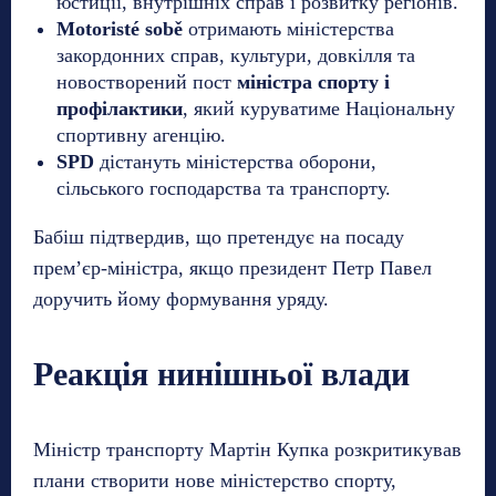
юстиції, внутрішніх справ і розвитку регіонів.
Motoristé sobě
отримають міністерства
закордонних справ, культури, довкілля та
новостворений пост
міністра спорту і
профілактики
, який куруватиме Національну
спортивну агенцію.
SPD
дістануть міністерства оборони,
сільського господарства та транспорту.
Бабіш підтвердив, що претендує на посаду
прем’єр-міністра, якщо президент Петр Павел
доручить йому формування уряду.
Реакція нинішньої влади
Міністр транспорту Мартін Купка розкритикував
плани створити нове міністерство спорту,