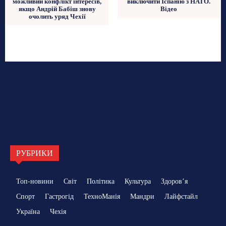
можливий конфлікт інтересів,
виключити Іспанію з НАТО.
якщо Андрій Бабіш знову
Відео
очолить уряд Чехії
РУБРИКИ
Топ-новини
Світ
Політика
Культура
Здоровʼя
Спорт
Гастрогід
ТехноМанія
Мандри
Лайфстайл
Україна
Чехія