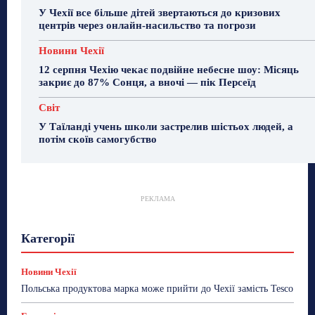
У Чехії все більше дітей звертаються до кризових
центрів через онлайн-насильство та погрози
Новини Чехії
12 серпня Чехію чекає подвійне небесне шоу: Місяць
закриє до 87% Сонця, а вночі — пік Персеїд
Світ
У Таїланді учень школи застрелив шістьох людей, а
потім скоїв самогубство
РЕКЛАМА
Гастрогід
Життя та гроші
Здоровʼя
Категорії
Знай Чехію
Корисне біженцям
Культура
Лайфстайл
Мандри
Мова
Новини України
Новини Чехії
Освіта
Політика
Поради
Новини Чехії
Робота
Сад та город
Світ
Спорт
Польська продуктова марка може прийти до Чехії замість Tesco
ТехноМанія
Топ-новини
Фоторепортаж