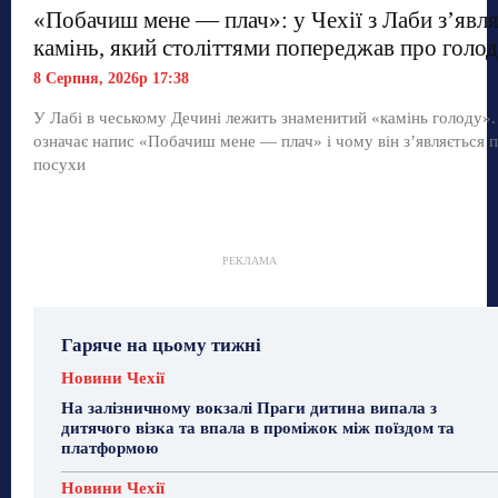
«Побачиш мене — плач»: у Чехії з Лаби з’явл
камінь, який століттями попереджав про голод
8 Серпня, 2026р 17:38
У Лабі в чеському Дечині лежить знаменитий «камінь голоду»
означає напис «Побачиш мене — плач» і чому він з’являється п
посухи
РЕКЛАМА
Гаряче на цьому тижні
Новини Чехії
На залізничному вокзалі Праги дитина випала з
дитячого візка та впала в проміжок між поїздом та
платформою
Новини Чехії