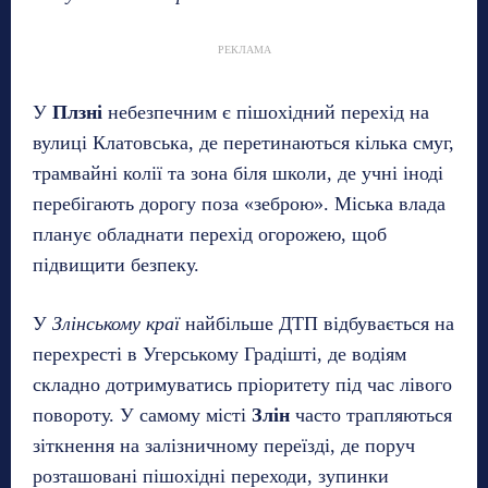
РЕКЛАМА
У
Плзні
небезпечним є пішохідний перехід на
вулиці Клатовська, де перетинаються кілька смуг,
трамвайні колії та зона біля школи, де учні іноді
перебігають дорогу поза «зеброю». Міська влада
планує обладнати перехід огорожею, щоб
підвищити безпеку.
У
Злінському краї
найбільше ДТП відбувається на
перехресті в Угерському Градішті, де водіям
складно дотримуватись пріоритету під час лівого
повороту. У самому місті
Злін
часто трапляються
зіткнення на залізничному переїзді, де поруч
розташовані пішохідні переходи, зупинки