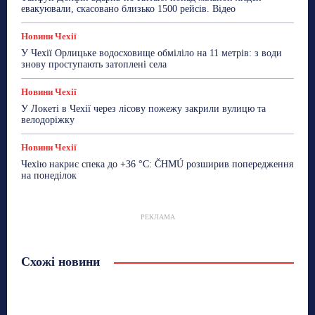
евакуювали, скасовано близько 1500 рейсів. Відео
Новини Чехії
У Чехії Орлицьке водосховище обміліло на 11 метрів: з води
знову проступають затоплені села
Новини Чехії
У Локеті в Чехії через лісову пожежу закрили вулицю та
велодоріжку
Новини Чехії
Чехію накриє спека до +36 °C: ČHMÚ розширив попередження
на понеділок
РЕКЛАМА
Схожі новини