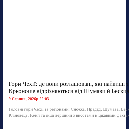
Гори Чехії: де вони розташовані, які найвищі 
Крконоше відрізняються від Шумави й Бескид
9 Серпня, 2026р 22:03
Головні гори Чехії за регіонами: Снєжка, Прадєд, Шумава, Бес
Кліновець, Ржип та інші вершини з висотами й цікавими факта