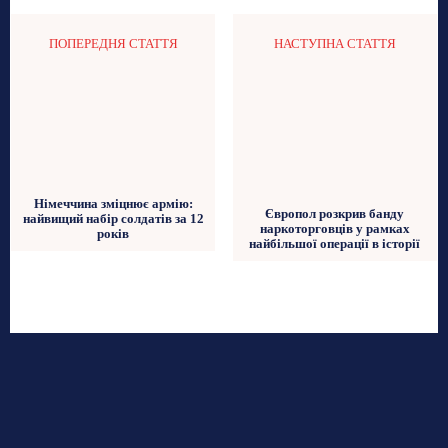
ПОПЕРЕДНЯ СТАТТЯ
НАСТУПНА СТАТТЯ
Німеччина зміцнює армію:
Європол розкрив банду
найвищий набір солдатів за 12
наркоторговців у рамках
років
найбільшої операції в історії