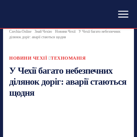
Czechia-Online
Знай Чехію
Новини Чехії
У Чехії багато небезпечних
ділянок доріг: аварії стаються щодня
НОВИНИ ЧЕХІЇ
ТЕХНОМАНІЯ
У Чехії багато небезпечних
ділянок доріг: аварії стаються
щодня