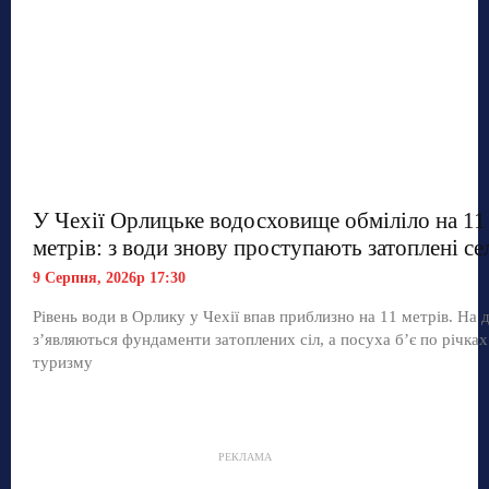
У Чехії Орлицьке водосховище обміліло на 11
метрів: з води знову проступають затоплені се
9 Серпня, 2026р 17:30
Рівень води в Орлику у Чехії впав приблизно на 11 метрів. На д
з’являються фундаменти затоплених сіл, а посуха б’є по річках
туризму
РЕКЛАМА