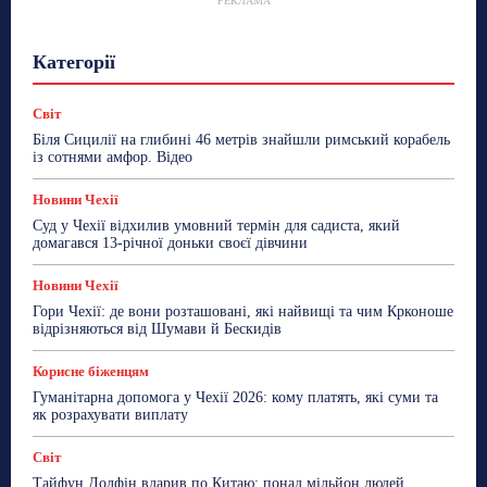
РЕКЛАМА
Гастрогід
Життя та гроші
Здоровʼя
Категорії
Знай Чехію
Корисне біженцям
Культура
Лайфстайл
Мандри
Мова
Новини України
Новини Чехії
Освіта
Політика
Поради
Світ
Робота
Сад та город
Світ
Спорт
Біля Сицилії на глибині 46 метрів знайшли римський корабель
ТехноМанія
Топ-новини
Фоторепортаж
із сотнями амфор. Відео
Більше
Новини Чехії
Суд у Чехії відхилив умовний термін для садиста, який
домагався 13-річної доньки своєї дівчини
Новини Чехії
Гори Чехії: де вони розташовані, які найвищі та чим Крконоше
відрізняються від Шумави й Бескидів
Корисне біженцям
Гуманітарна допомога у Чехії 2026: кому платять, які суми та
як розрахувати виплату
Світ
Тайфун Долфін вдарив по Китаю: понад мільйон людей