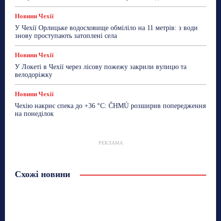
Новини Чехії
У Чехії Орлицьке водосховище обміліло на 11 метрів: з води
знову проступають затоплені села
Новини Чехії
У Локеті в Чехії через лісову пожежу закрили вулицю та
велодоріжку
Новини Чехії
Чехію накриє спека до +36 °C: ČHMÚ розширив попередження
на понеділок
РЕКЛАМА
Схожі новини