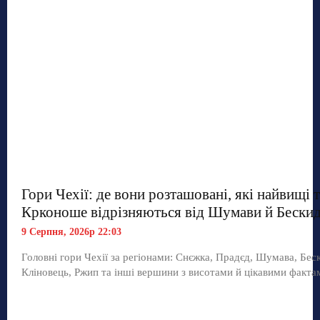
Гори Чехії: де вони розташовані, які найвищі 
Крконоше відрізняються від Шумави й Бескид
9 Серпня, 2026р 22:03
Головні гори Чехії за регіонами: Снєжка, Прадєд, Шумава, Бес
Кліновець, Ржип та інші вершини з висотами й цікавими факта