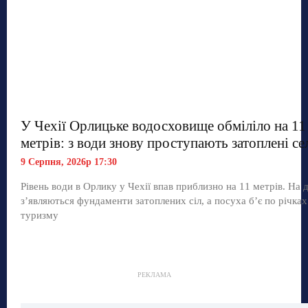
У Чехії Орлицьке водосховище обміліло на 11
метрів: з води знову проступають затоплені се
9 Серпня, 2026р 17:30
Рівень води в Орлику у Чехії впав приблизно на 11 метрів. На д
з’являються фундаменти затоплених сіл, а посуха б’є по річках
туризму
РЕКЛАМА