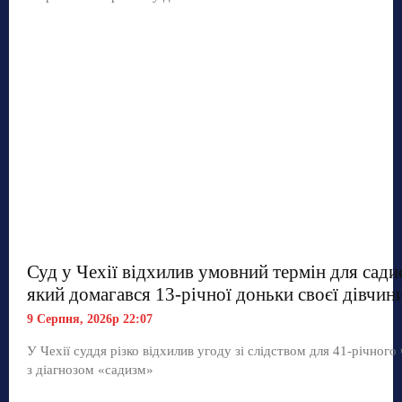
Суд у Чехії відхилив умовний термін для сади
який домагався 13-річної доньки своєї дівчин
9 Серпня, 2026р 22:07
У Чехії суддя різко відхилив угоду зі слідством для 41-річного
з діагнозом «садизм»