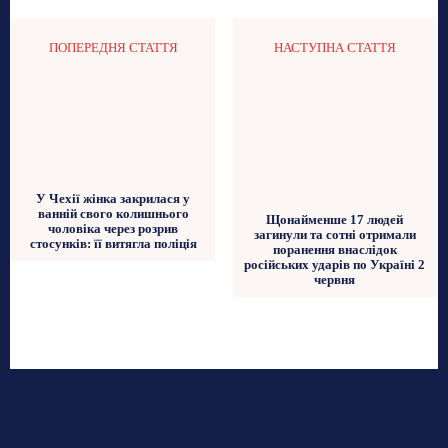
ПОПЕРЕДНЯ СТАТТЯ
НАСТУПНА СТАТТЯ
У Чехії жінка закрилася у
ванній свого колишнього
Щонайменше 17 людей
чоловіка через розрив
загинули та сотні отримали
стосунків: її витягла поліція
поранення внаслідок
російських ударів по Україні 2
червня