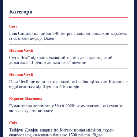
Гастрогід
Життя та гроші
Здоровʼя
Категорії
Знай Чехію
Корисне біженцям
Культура
Лайфстайл
Мандри
Мова
Новини України
Новини Чехії
Освіта
Політика
Поради
Світ
Робота
Сад та город
Світ
Спорт
Біля Сицилії на глибині 46 метрів знайшли римський корабель
ТехноМанія
Топ-новини
Фоторепортаж
із сотнями амфор. Відео
Більше
Новини Чехії
Суд у Чехії відхилив умовний термін для садиста, який
домагався 13-річної доньки своєї дівчини
Новини Чехії
Гори Чехії: де вони розташовані, які найвищі та чим Крконоше
відрізняються від Шумави й Бескидів
Корисне біженцям
Гуманітарна допомога у Чехії 2026: кому платять, які суми та
як розрахувати виплату
Світ
Тайфун Долфін вдарив по Китаю: понад мільйон людей
евакуювали, скасовано близько 1500 рейсів. Відео