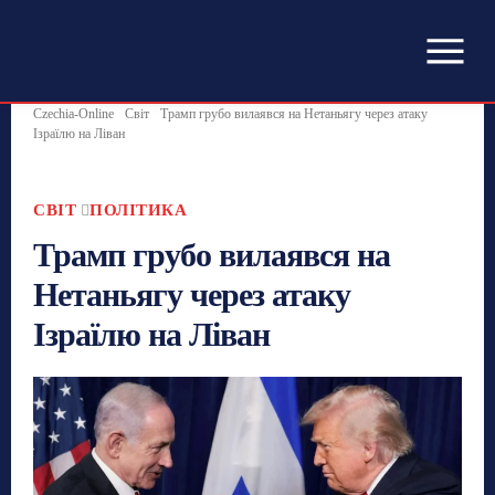
Czechia-Online
Світ
Трамп грубо вилаявся на Нетаньягу через атаку
Ізраїлю на Ліван
СВІТ
ПОЛІТИКА
Трамп грубо вилаявся на
Нетаньягу через атаку
Ізраїлю на Ліван