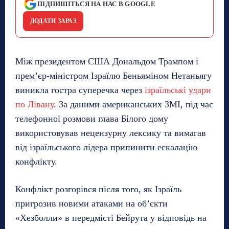
ПІДПИШІТЬСЯ НА НАС В GOOGLE
ДОДАТИ ЗАРАЗ
Між президентом США Дональдом Трампом і
прем’єр-міністром Ізраїлю Беньяміном Нетаньягу
виникла гостра суперечка через
ізраїльські удари
по Лівану
. За даними американських ЗМІ, під час
телефонної розмови глава Білого дому
використовував нецензурну лексику та вимагав
від ізраїльського лідера припинити ескалацію
конфлікту.
Конфлікт розгорівся після того, як Ізраїль
пригрозив новими атаками на об’єкти
«Хезболли» в передмісті Бейрута у відповідь на