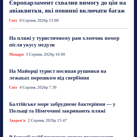
Європарламент схвалив вимогу до цін на
авіаквитки, які повинні включати багаж
Світ
6 Серпня, 2026р 13:00
На пляжі у туристичному раю хлопчик помер
після укусу медузи
Мандри
5 Серпня, 2026р 16:00
На Майорці турист посипав рушники на
лежаках порошком від свербіння
Світ
4 Серпня, 2026р 7:39
Балтійське море забруднене бактеріями — у
Польщі та Німеччині закривають пляжі
Здоровʼя
2 Серпня, 2026р 15:47