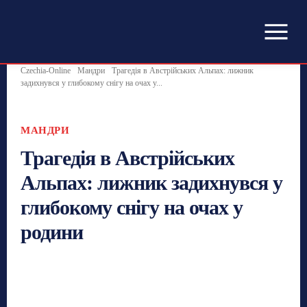
Czechia-Online
Мандри
Трагедія в Австрійських Альпах: лижник
задихнувся у глибокому снігу на очах у...
МАНДРИ
Трагедія в Австрійських
Альпах: лижник задихнувся у
глибокому снігу на очах у
родини