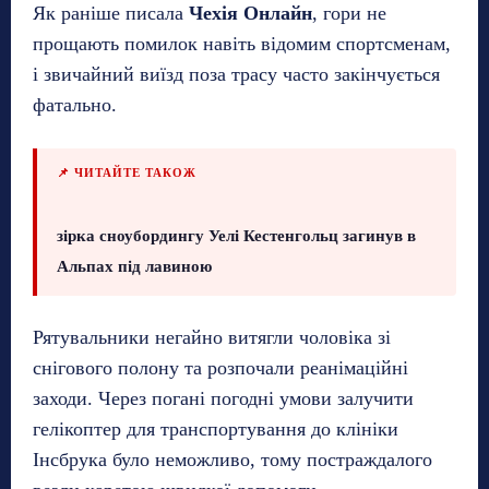
Як раніше писала
Чехія Онлайн
, гори не
прощають помилок навіть відомим спортсменам,
і звичайний виїзд поза трасу часто закінчується
фатально.
📌 ЧИТАЙТЕ ТАКОЖ
зірка сноубордингу Уелі Кестенгольц загинув в
Альпах під лавиною
Рятувальники негайно витягли чоловіка зі
снігового полону та розпочали реанімаційні
заходи. Через погані погодні умови залучити
гелікоптер для транспортування до клініки
Інсбрука було неможливо, тому постраждалого