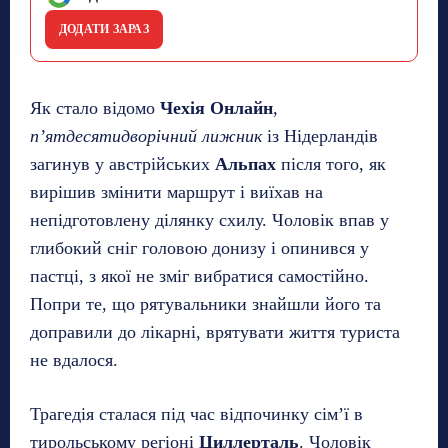
ДОДАТИ ЗАРАЗ
Як стало відомо
Чехія Онлайн
,
п’ятдесятидворічний лижник
із Нідерландів
загинув у австрійських
Альпах
після того, як
вирішив змінити маршрут і виїхав на
непідготовлену ділянку схилу. Чоловік впав у
глибокий сніг головою донизу і опинився у
пастці, з якої не зміг вибратися самостійно.
Попри те, що рятувальники знайшли його та
доправили до лікарні, врятувати життя туриста
не вдалося.
Трагедія сталася під час відпочинку сім’ї в
тирольському регіоні
Циллерталь
. Чоловік