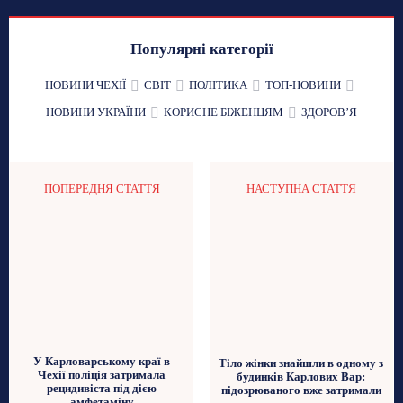
Популярні категорії
НОВИНИ ЧЕХІЇ
СВІТ
ПОЛІТИКА
ТОП-НОВИНИ
НОВИНИ УКРАЇНИ
КОРИСНЕ БІЖЕНЦЯМ
ЗДОРОВʼЯ
ПОПЕРЕДНЯ СТАТТЯ
НАСТУПНА СТАТТЯ
У Карловарському краї в
Тіло жінки знайшли в одному з
Чехії поліція затримала
будинків Карлових Вар:
рецидивіста під дією
підозрюваного вже затримали
амфетаміну