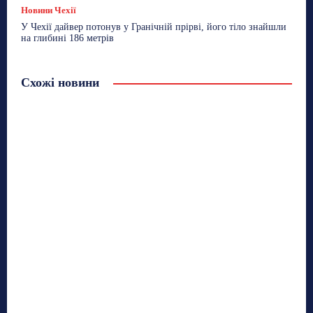
Новини Чехії
У Чехії дайвер потонув у Гранічній прірві, його тіло знайшли
на глибині 186 метрів
Схожі новини