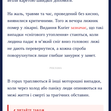
везли каретою швидкої допомоги.
На жаль, травми та час, проведений без кисню,
виявилися критичними. Того ж вечора лижник
помер у лікарні. Видання Kurier
зазначає
, що такі
випадки «снігового утоплення» стаються, коли
людина падає в м’який сніг вниз головою: лижі
не дають перевернутися, а кожна спроба
поворухнутися лише глибше занурює у замет.
РЕКЛАМА
В горах трапляються й інші моторошні випадки,
коли через холод або паніку люди опиняються на
межі життя і смерті за трагічних обставин.
📌 ЧИТАЙТЕ ТАКОЖ