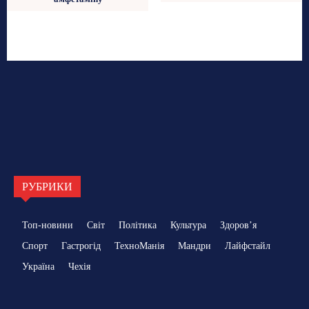
РУБРИКИ
Топ-новини
Світ
Політика
Культура
Здоровʼя
Спорт
Гастрогід
ТехноМанія
Мандри
Лайфстайл
Україна
Чехія