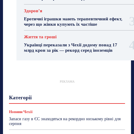
Здоровʼя
Еротичні іграшки мають терапевтичний ефект,
через що жінки купують їх частіше
Життя та гроші
Українці переказали з Чехії додому понад 17
млрд крон за рік — рекорд серед іноземців
РЕКЛАМА
Гастрогід
Життя та гроші
Здоровʼя
Категорії
Знай Чехію
Корисне біженцям
Культура
Лайфстайл
Мандри
Мова
Новини України
Новини Чехії
Освіта
Політика
Поради
Новини Чехії
Робота
Сад та город
Світ
Спорт
Запаси газу в ЄС знаходяться на рекордно низькому рівні для
ТехноМанія
Топ-новини
Фоторепортаж
серпня
Більше