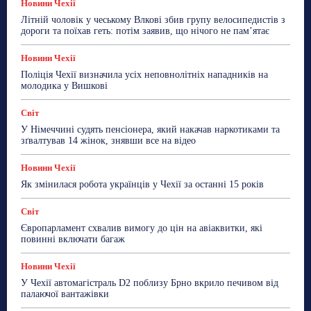
Новини Чехії
Літній чоловік у чеському Влкові збив групу велосипедистів з
дороги та поїхав геть: потім заявив, що нічого не пам’ятає
Новини Чехії
Поліція Чехії визначила усіх неповнолітніх нападників на
молодика у Вишкові
Світ
У Німеччині судять пенсіонера, який накачав наркотиками та
зґвалтував 14 жінок, знявши все на відео
Новини Чехії
Як змінилася робота українців у Чехії за останні 15 років
Світ
Європарламент схвалив вимогу до цін на авіаквитки, які
повинні включати багаж
Новини Чехії
У Чехії автомагістраль D2 поблизу Брно вкрило печивом від
палаючої вантажівки