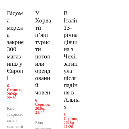
Відом
У
В
а
Хорва
Італії
мереж
тії
13-
а
пʼяні
річна
закриє
турис
дівчи
300
ти
на з
магаз
потоп
Чехії
инів у
или
загин
Європ
оренд
ула
і
овани
після
й
падін
6
Серпня,
човен
ня в
2026р
22:36
Альпа
6
Серпня,
х
KiK
2026р
21:44
закриває
6
Серпня,
сотні
Біля
2026р
магазині
21:26
хорватсь