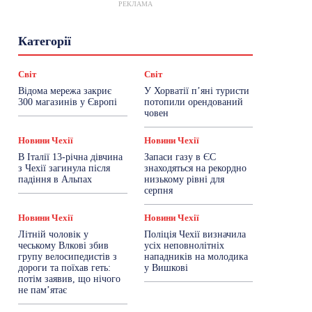
РЕКЛАМА
Гастрогід
Життя та гроші
Здоровʼя
Категорії
Знай Чехію
Корисне біженцям
Культура
Лайфстайл
Мандри
Мова
Новини України
Новини Чехії
Освіта
Світ
Світ
Політика
Поради
Робота
Сад та город
Відома мережа закриє
У Хорватії пʼяні туристи
Світ
Спорт
ТехноМанія
Топ-новини
300 магазинів у Європі
потопили орендований
Фоторепортаж
човен
Більше
Новини Чехії
Новини Чехії
В Італії 13-річна дівчина
Запаси газу в ЄС
з Чехії загинула після
знаходяться на рекордно
падіння в Альпах
низькому рівні для
серпня
Новини Чехії
Новини Чехії
Літній чоловік у
Поліція Чехії визначила
чеському Влкові збив
усіх неповнолітніх
групу велосипедистів з
нападників на молодика
дороги та поїхав геть:
у Вишкові
потім заявив, що нічого
не пам’ятає