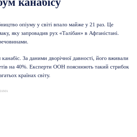
бум канабісу
бництво опіуму у світі впало майже у 21 раз. Це
ку, яку запровадив рух «Талібан» в Афганістані.
речовинами.
канабіс. За даними дворічної давності, його вживали
злетів на 40%. Експерти ООН пояснюють такий стрибок
агатьох країнах світу.
ЛАМА