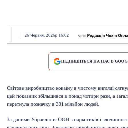
26 Червня, 2026р 16:02
Редакція Чехія Онл
Автор
ПІДПИШІТЬСЯ НА НАС В GOOG
Світове виробництво кокаїну в чистому вигляді сягнул
цей показник збільшився в понад чотири рази, а загал
перетнула позначку в 331 мільйон людей.
За даними Управління ООН з наркотиків і злочинност
кардинальних змін. Зростає як виробництво, так і зага