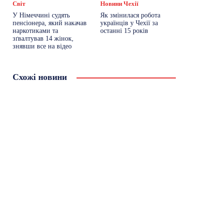
Світ
Новини Чехії
У Німеччині судять
Як змінилася робота
пенсіонера, який накачав
українців у Чехії за
наркотиками та
останні 15 років
зґвалтував 14 жінок,
знявши все на відео
Схожі новини