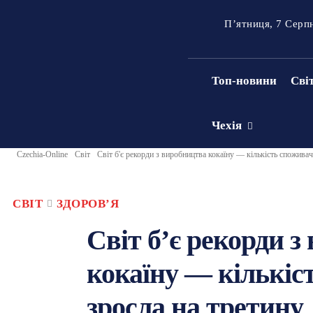
П’ятниця, 7 Серп
Топ-новини
Сві
Чехія
Czechia-Online
Світ
Світ б'є рекорди з виробництва кокаїну — кількість споживач
СВІТ
ЗДОРОВʼЯ
Світ б’є рекорди 
кокаїну — кількіс
зросла на третину