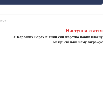
ЛАМА
Наступна стаття
У Карлових Варах п’яний син жорстко побив власну
матір: скільки йому загрожує