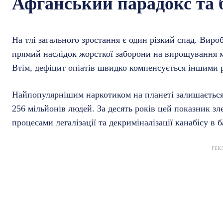
Афганський парадокс та 
На тлі загального зростання є один різкий спад. Виро
прямий наслідок жорсткої заборони на вирощування ма
Втім, дефіцит опіатів швидко компенсується іншими 
Найпопулярнішим наркотиком на планеті залишається 
256 мільйонів людей. За десять років цей показник 
процесами легалізації та декриміналізації канабісу в б
РЕК