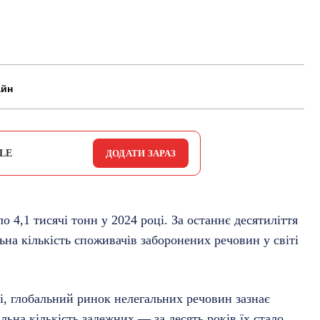
айн
LE
ДОДАТИ ЗАРАЗ
о 4,1 тисячі тонн у 2024 році. За останнє десятиліття
ьна кількість споживачів заборонених речовин у світі
і, глобальний ринок нелегальних речовин зазнає
льна кількість залежних — за десять років їх стало