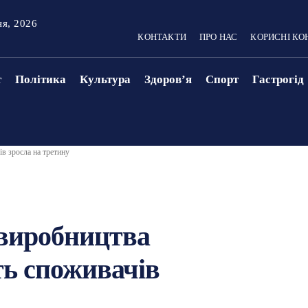
ня, 2026
КОНТАКТИ
ПРО НАС
КОРИСНІ КО
т
Політика
Культура
Здоровʼя
Спорт
Гастрогід
ів зросла на третину
з виробництва
ть споживачів