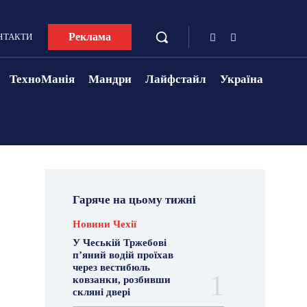
Реклама
НТАКТИ
ТехноМанія
Мандри
Лайфстайл
Україна
Гаряче на цьому тижні
Новини Чехії
У Чеській Тржебові
п’яний водій проїхав
через вестибюль
ковзанки, розбивши
скляні двері